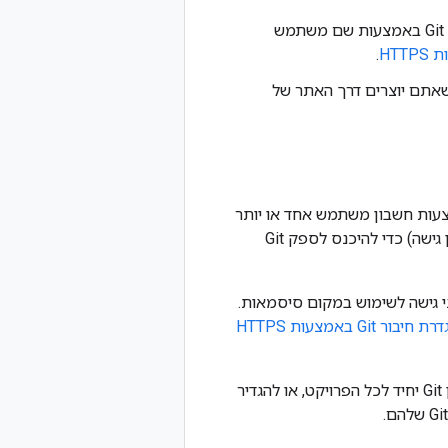
: ‏HyperText Transfer Protocol Secure. ב-HTTPS, ‏ Looker ניגש למאגר Git באמצעות שם משתמש
.
Git באמצעות מפתח פריסה שאתם יוצרים דרך האתר של
Look שמוגדרת בהם אימות HTTPS, ‏ Looker מתחבר לספק Git באמצעות חשבון משתמש אחד או יותר
שהגדרתם אצל ספק Git. מערכת Looker משתמשת בשם משתמש ובסיסמה (או באסימון גישה) כדי להיכנס לספק Git
ו-שלבי, אתם יכולים לעבור לספק Git וליצור אסימוני גישה לשימוש במקום סיסמאות.
הגדרת חיבור Git באמצעות HTTPS
באמצעות אימות HTTPS, אתם יכולים להגדיר את פרויקט LookML כך שישתמש בחשבון Git יחיד לכל הפרויקט, או להגדיר