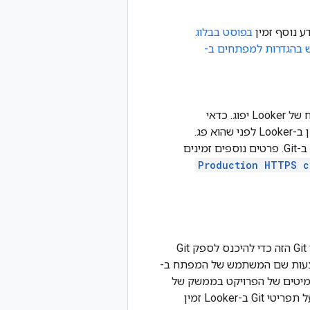
בפוסט בבלוג
בהגדרות למפתחים ב-
יכול להיות שתוקף של אסימוני גישה אישיים או פרטי כניסה שהוגדרו בסביבת הפיתוח של Looker יפוג. כדאי
לעקוב אחרי תאריכי התפוגה של אסימון הגישה האישי ל-Git כדי לוודא שהוא מתעדכן ב-Looker לפני שהוא פג.
אם לא תעדכנו את טוקן הגישה האישי, עלולות להתרחש שגיאות כשמבצעים פעולות ב-Git. פרטים נוספים זמינים
Production HTTPS c
אם הגדרתם את פרויקט LookML עם חשבון Git יחיד, מערכת Looker משתמשת בחשבון Git הזה כדי להיכנס לספק Git
ת את השמירות האלה באמצעות שם המשתמש של המפתח ב-
הקומיטים של הפרויקט בממשק של
בתפריט Git של Looker IDE. מידע נוסף על תפריטי Git ב-Looker זמין