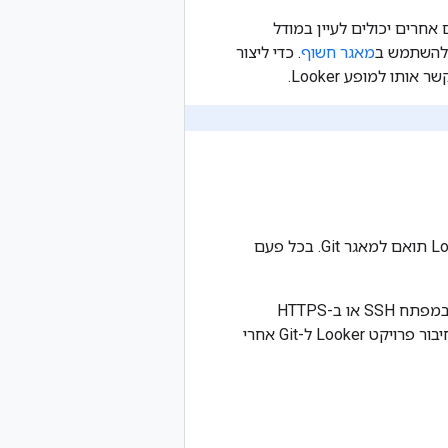
אחרים יכולים לעיין במודל
מאגר חשוף
. כדי ליצור
‫Looker משתמש ב-Git כדי לתעד שינויים ולנהל גרסאות של קבצים. כל פרויקט של LookML תואם למאגר Git. בכל פעם
כדי לנהל קובץ מקור של LookML, אפשר להגדיר את Looker עם כל ספק Git שמשתמש במפתח SSH או ב-HTTPS