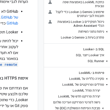
הערות לגבי אימות HTTPS ב-GitHub
כתיבת Look
ML באמצעות שפה
טבעית
‫GitHub לא מקבל סיסמאות לחשבונות לצורך אימות פעולות Git ב-github.com. מידע נוסף זמין
שימוש ב-Gemini ב-Looker כדי לקבל
תובנות לגבי הנתונים
של GitHub
. 
ניהול תפקידים ב-Looker באמצעות
GitHub
כדי ל
הכלי Admin Assistant
ניתוח נתוני השיחות
‫Looker תומך ב
פתרון בעיות ב-Gemini ב-Looker
‫SQL ב-Looker
איך Looker יוצר SQL
במאמר בנו
SQL Runner
he remote
פיתוח ב-Look
ML
אימות HTTPS בחשבון יחיד
סקירה כללית על Look
ML
מודלים ופרויקטים של Look
ML
יצירת מודל Look
ML
יצירת פרויקט חדש של Look
ML
Looker, כד
גישה לפרטי הפרויקט ועריכה שלהם
ספק Git או על ידי בחירה באפשרות
סביבת הפיתוח המשולבת (IDE) של