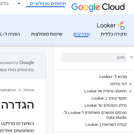
תחומים טכנולוגיים
כלים למ
Looker
סקירה כללית
מדריכים
שיטות מומלצות
הפניה ל-LookML
בתרגומים כאלו עשוי
מבוא ל-Looker
דפי נחיתה
entation
Home
התאמה אישית של Looker
מקשי קיצור ב-Looker
הגדרה וב
מילון המונחים של Looker
מונחים ומושגים משותפים ל-Looker ול-
Data Studio
כשיוצרים פרויקט ח
קטלוג השגיאות ב-Looker
משתמשים אחרים. א