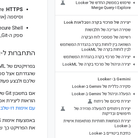
שימוש בממשק החדש של Looker
Explore ו-Merge Query
HTTPS
וסיסמה (או
יצירה של מרכזי בקרה וטבלאות Look
שמירה ועריכה של תלבושות
ספק ה-Git, כמו שמתואר במאמר
רשימה של מסמכי לוח הבקרה
השוואה בין לוחות בקרה בהגדרת המשתמש
לבין לוחות בקרה של Look
ML
התחברות ל-Git באמצעות HTTPS
יצירה של מרכזי בקרה בהגדרת המשתמש
יצירה וניהול של מרכזי בקרה של Look
ML
‫Gemini ב-Looker
שלכם ולבצע פעולות Git בשם מפתחי L
סקירה כללית של Gemini ב-Looker
הפעלה וניהול של Gemini ב-Looker
הוראות ליצירת אסימוני גישה אישיי
יצירת סיכום של ניתוח
עם אימות דו-שלבי
יצירת ניתוחים להפעלה מהירה של
חיפושים ובדיקות
יצירת המחשות חזותיות מותאמות אישית
ב-Looker
את הפרויקט כך שישתמש בחשבונות Git האישיים
כתיבת ביטויים ב-Looker