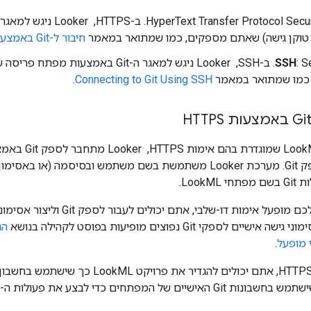
 טוקן גישה) שאתם מספקים, כמו שמתואר במאמר
חיבור ל-Git באמצעות HTTPS
SSH
: Secure Shell. ב-SSH, ‏ Looker ניגש למאגר ה-
.
Connecting to Git Using SSH
בפרויקטים של ML
LookM.
אם בחשבון Git שלכם מופעל אימות ד
ם לספקי Git נפוצים מופיעות בפוסט לקהילה בנושא
 מופעל
.
 של המפתחים כדי לבצע את פעולות ה-Git שלהם.