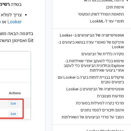
פיתוח Look
ML בעזרת AI
בשדה
רשימת
אימות תוכן
התאמת המודל לשוק המקומי
צריך למלא את מ
חומרי עזר ל-Look
ML
Looker
או
מ
בדוגמה הבאה מוצ
אופטימיזציה של הביצועים ב-Looker
Git ואסימון הגישה של המשתמש.
אינדקס של מאמרי עזרה בנושא ביצועים ב-
Looker
סקירה כללית של הביצועים
שימוש בכלי למעקב אחרי שאילתות ב-
Explore ובחלונית הביצועים כדי לעקוב
אחרי ביצועי שאילתות
שיקולים בבניית לוחות בקרה ב-Looker עם
ביצועים טובים
אופטימיזציה של הביצועים ב-Looker
מודעות מצטברת
מרכזי בקרה לפעילות במערכת
איגום חיבורים למסד נתונים
הסבר על מדדי הביצועים של השאילתות