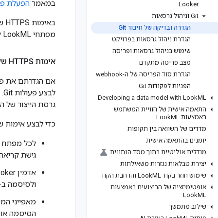
במאמר
הפעלת פקודות it
Looker
‫Git וניהול גרסאות
הגדרה ובדיקה של חיבור Git
מפתחי LookML לא צריכים חשבונות משתמש משלהם ב-Git.
הגדרת ניהול גרסאות בפרויקט
שימוש בניהול גרסאות ופריסה
אימות HTTPS של כמה חשבונות עם מאפייני משתמש
מצב פריסה מתקדם
הגדרת סוד הפריסה של ה-webhook
הפניות לפקודות Git
Developing a data model with Look
ML
גרסת הייצור של ה
התאמה אישית של חוויית המשתמש
באמצעות Look
ML
כדי לבצע אימות של Git באמצעות מאפייני משתמש, צריך לבצע את המשימות הבאות ולעמוד בדר
מדדים של השוואה בין תקופות
יומנים בהתאמה אישית
מודלים אנליטיים בתוך מסד הנתונים
גישת קריאה 
יצירת טבלאות נגזרות משאילתות
אדמין Looker צריך להגדיר חשבונות משתמשים ב-Looker עם
שימוש חוזר בקוד Look
ML והרחבת הקוד
ולסיסמה ב-Git (או
אופטימיזציה של הביצועים באמצעות
Look
ML
מאפייני המשתמש
שילוב מתמשך
הסיסמה או 