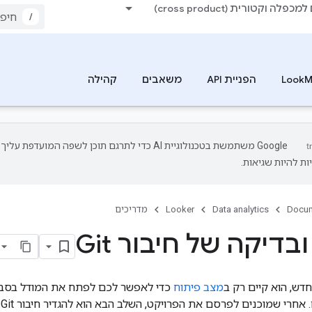
כפלה וקטורית (cross product)
/
הפניית API
משאבים
קהילה
‫Google משתמשת בטכנולוגיית AI כדי לתרגם תוכן לשפה המועדפת עליך.
ות להיות שגיאות.
Docum
Data analytics
Looker
מדריכים
דיקה של חיבור Git
דש, הוא קיים רק ב
מצב פיתוח
כדי לאפשר לכם לפתח את המודל בסבי
חרי שמוכנים לפרסם את הפרויקט, השלב הבא הוא להגדיר חיבור Git.