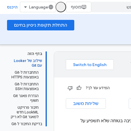
מסוף
היכנס
התחלת תקופת ניסיון בחינם
בדף הזה
שילוב של Looker
עם Git
התחברות ל-Git
באמצעות HTTPS
התחברות ל-Git
המידע עזר לך?
באמצעות SSH
הגדרת מאגר Git
חשוף
שליחת משוב
חיבור פרויקט
LookML חדש
למאגר Git לא ריק
בה בטוחה שלא תשפיע על
בדיקת החיבור ל-Git