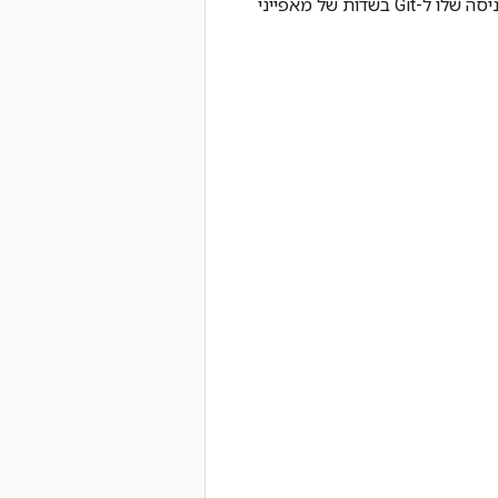
של משתמש Looker, שבו המשתמש הזין את פרטי הכניסה שלו ל-Git בשדות של מאפייני