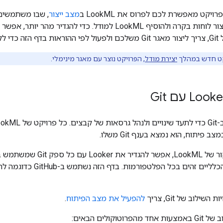
מצב ייצור
, שבו משתמשים 
ף LookML למודל. כדי להגדיר מהר יותר, אפשר להשתמש ב
Looker.
קט חדש במהלך
יצירת מודל
, הפרויקט נוצר עם מאגר מינימלי.
יתוח, הוא נמצא בענף Git משלו.
 בכל הפלטפורמות. בדף הזה נשתמש ב-GitHub כדוגמה לחיבור פרויקט Looker ל-Git אחרי
ילוב של Git, צריך
להפעיל את מצב הפיתוח
.
טוקולים הבאים: