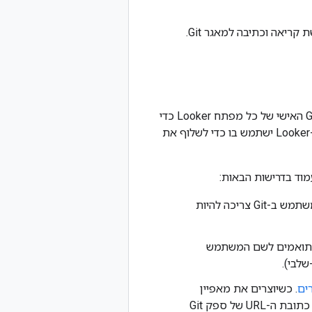
באימות HTTPS של חשבון יחיד, לחשבון המשתמש ב-Git שאתם מציינים צריכה להיות גישת קריאה וכתיבה למאגר Git.
אם הגדרתם את פרויקט LookML עם כמה חשבונות, פרויקט LookML ישתמש בחשבון Git האישי של כל מפתח Looker כדי
לבצע פעולות Git. צריך גם להגדיר חשבון משתמש Git כללי, עם הרשאת קריאה לפחות, ש-Looker ישתמש בו כדי לשלוף את
לכל מפתח LookML צריך להיות חשבון משתמש משלו אצל ספק Git. לכל חשבון משתמש ב-Git צריכה להיות
ואמים לשם המשתמש
ים
. כשיוצרים את מאפיין
ומזינים את כתובת ה-URL של ספק Git