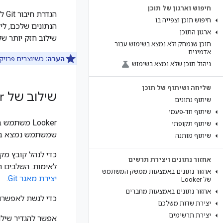
חיפוש וארגון של תוכן
הגדרת חיבור Git לפרויקט מאפשרת לכם לפרוס את LookML ב
חיפוש תוכן וצפייה בו
הנתונים שלכם, ליצור לוחות בקרה ולהוסי
ארגון התוכן
שילוב חזק יותר של Git, צריך ליצור מאגר Git משלכם ולפעול לפי ההוראות בדף הזה כדי לקשר אותו למופע 
תוכן שנמחק ולא נמצא בשימוש עבור
אדמינים
הערה:
כשיוצרים פרוי
ניהול תוכן שלא נמצא בשימוש
שליחה ושיתוף של תוכן
שילוב של Looker עם Git
שיתוף נתונים
שיתוף חד-פעמי
שיתוף תקופתי
שמשתמש נמצא במצב פ
שיתוף מותנה
אחזור נתונים ויצירת תרשים
לאימות. השלבים הכלליים זהים
אחזור נתונים באמצעות ממשק המשתמש
יצירת מאגר Git
.
של Looker
אחזור נתונים באמצעות מחברים
כדי לגשת לאפשרויות הש
יצירת שדות משלכם
יצירת תרשימים
אפשר להגדיר שילוב של Git באמצעות אחד מהפרו