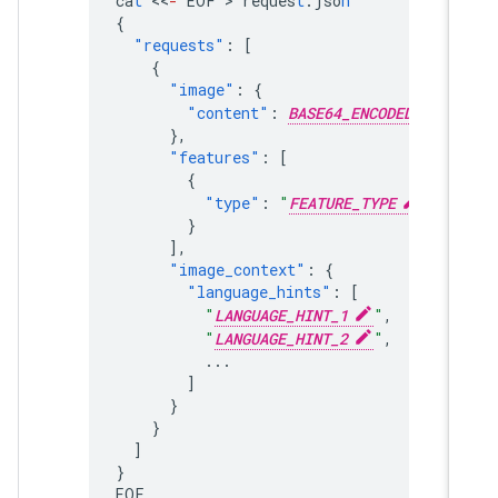
ca
t
<<
-
EOF
 > 
reques
t
.jso
n
{
"requests"
:
[
{
"image"
:
{
"content"
:
BASE64_ENCODED_IMAGE
},
"features"
:
[
{
"type"
:
"
FEATURE_TYPE
"
}
],
"image_context"
:
{
"language_hints"
:
[
"
LANGUAGE_HINT_1
"
,
"
LANGUAGE_HINT_2
"
,
...
]
}
}
]
}
EOF