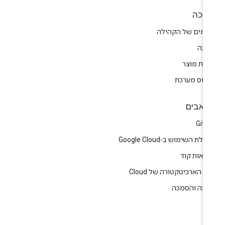
יכה
רומים של הקהילה
יכה
רות מוצר
טוס מערכת
אבים
GitH
לת השימוש ב-Google Cloud
גמאות קוד
ז הארכיטקטורה של Cloud
רכה והסמכה
ין