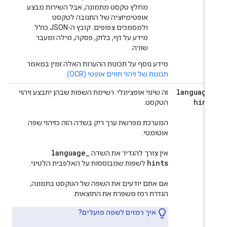
מחלץ טקסט מתמונה, אבל השירות מבצע
אופטימיזציה של התגובה לטקסט
ולמסמכים צפופים. קובץ ה-JSON כולל
מידע על דף, בלוק, פסקה, מילה ומעבר
שורה.
מידע נוסף על תכונות ההערות האלה זמין במאמר
תכונות של זיהוי תווים אופטי (OCR)
.
language
זה שינוי אופציונלי. רשימת השפות שבהן יתבצע זיהוי
hint
הטקסט.
המערכת מפרשת ערך ריק בשדה הזה כזיהוי שפה
אוטומטי.
language
_
אין צורך להגדיר את השדה
hints
לשפות שמבוססות על האלפבית הלטיני.
אם אתם יודעים את השפה של הטקסט בתמונה,
הגדרת רמז משפרת את התוצאות.
איך רמזים לשפה פועלים?