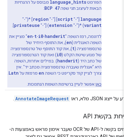
language_hints
הפורמט
מבוסס על ההנחיות
BCP 47
הבאות לעיצוב תגי שפה
:
region
script
language
] *("-"
] [‎"-"
[‎"-"
privateuse
extension
variant
].
) [‎"-"
) *("-"
en
t
i0
handwrit
לדוגמה, רמז השפה ‎"
-
-
-
"‎ מציין את
en
השפה האנגלית (
), את התוסף היחיד של
t
טרנספורמציה (
), את קוד התוסף של טרנספורמציה
i0
של מנוע שיטת הקלט (
) ואת קוד הטרנספורמציה
handwrit
של כתב היד (
). במילים אחרות, השפה
היא "אנגלית שעברה טרנספורמציה מכתב יד". אין
Latn
en
צורך לציין קוד סקריפט כי השפה
מרמזת על
.
כאן
אפשר לעיין ברשימת השפות הנתמכות.
ע על ייצוג JSON מלא, ראו
AnnotateImageRequest
.
יחת בקשת API
שולחים בקשה ל-API של OCR שעבר אימון מראש באמצעות ה-
method של API בארכיטקטורת REST. אפשר גם ליצור