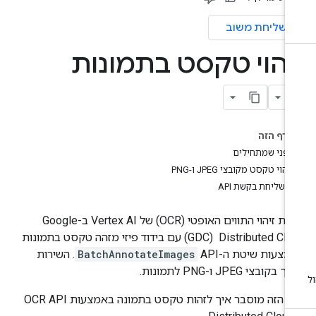
שליחת משוב
יהוי טקסט בתמונות
בדף הזה
לפני שמתחילים
זיהוי טקסט מקובצי JPEG ו-PNG
שליחת בקשת API
שירות זיהוי התווים האופטי (OCR) של Vertex AI ב-Google
Distributed Cloud ‏ (GDC) עם בידוד פיזי מזהה טקסט בתמונות
מצעות שיטת ה-API‏
BatchAnnotateImages
. השירות
בקובצי JPEG ו-PNG לתמונות.
בדף הזה מוסבר איך לזהות טקסט בתמונה באמצעות OCR API