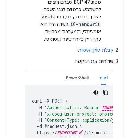
מסוג BCP 47 שבהם רוצים
להשתמש כרמזים לגבי השפה
לצורך זיהוי טקסט, כמו
en-t-
i0-handwrit
. השדה הזה הוא
אופציונלי, והמערכת מפרשת
ערך ריק כזיהוי שפה אוטומטי.
קבלת טוקן אימות
שולחים את הבקשה:
PowerShell
curl
curl
-X
POST
\
-H
"Authorization: Bearer 
TOKEN
"
\
-H
"x-goog-user-project: projects/
PRO
-H
"Content-Type: application/json; 
-d
@request.json
\
https://
ENDPOINT