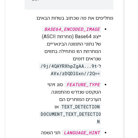
מחליפים את מה שכתוב בשדות הבאים:
:
BASE64_ENCODED_IMAGE
ייצוג Base64 (מחרוזת ASCII)
של נתוני התמונה הבינאריים.
המחרוזת הזו מתחילה בתווים
שנראים דומים
ל-
/9j/4QAYRXhpZgAA...9t
.
AVx/zDQDlGxn//2Q==
FEATURE_TYPE
: סוג זיהוי
הטקסט שנדרש מהתמונה.
הערכים המותרים הם
TEXT_DETECTION
או
DOCUMENT_TEXT_DETECTIO
.
N
LANGUAGE_HINT
: תגי השפה