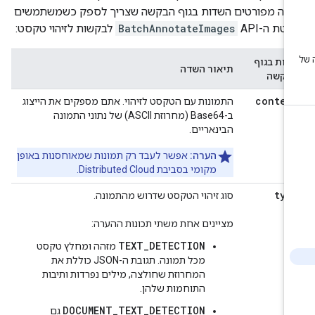
אה מפורטים השדות בגוף הבקשה שצריך לספק כשמשתמשים
טת ה-API ‏
BatchAnnotateImages
לבקשות לזיהוי טקסט:
דות בגוף
תיאור השדה
בקשה
conten
התמונות עם הטקסט לזיהוי. אתם מספקים את הייצוג
ב-Base64 (מחרוזת ASCII) של נתוני התמונה
הבינאריים.
הערה:
אפשר לעבד רק תמונות שמאוחסנות באופן
מקומי בסביבת Distributed Cloud.
typ
סוג זיהוי הטקסט שדרוש מהתמונה.
מציינים אחת משתי תכונות ההערה:
TEXT_DETECTION
מזהה ומחלץ טקסט
מכל תמונה. תגובת ה-JSON כוללת את
המחרוזת שחולצה, מילים נפרדות ותיבות
התוחמות שלהן.
DOCUMENT_TEXT_DETECTION
גם