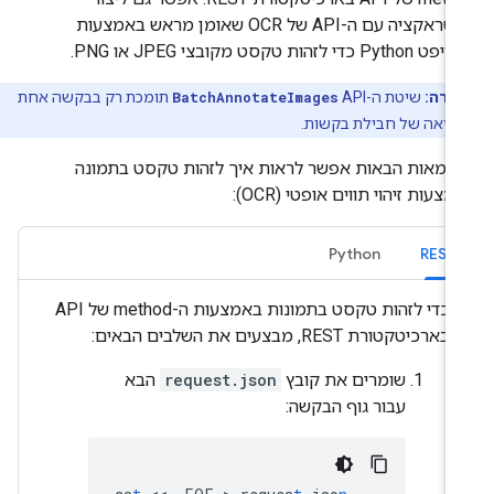
אינטראקציה עם ה-API של OCR שאומן מראש באמצעות
Py כדי לזהות טקסט מקובצי JPEG או PNG.
ערה:
שיטת ה-API‏
BatchAnnotateImages
תומכת רק בבקשה אחת
קריאה של חבילת בקשות.
וגמאות הבאות אפשר לראות איך לזהות טקסט בתמונה
צעות זיהוי תווים אופטי (OCR):
Python
REST
כדי לזהות טקסט בתמונות באמצעות ה-method של API
בארכיטקטורת REST, מבצעים את השלבים הבאים:
שומרים את קובץ
request.json
הבא
עבור גוף הבקשה: