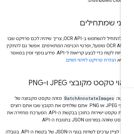
Dis.
פני שמתחילים
כדי להתחיל להשתמש ב-OCR API, צריך שיהיה לכם פרויקט שבו
ה-OCR API מופעל, ופרטי הכניסה המתאימים. אפשר גם להתקין
ספריות לקוח כדי לבצע קריאות ל-API. מידע נוסף זמין במאמר
ושא
הגדרת פרויקט לזיהוי תווים
.
הוי טקסט מקובצי JPEG ו-PNG
יטה
BatchAnnotateImages
מזהה טקסט מקבוצה של
קובצי JPEG או PNG. אתם שולחים את הקובץ שבו אתם רוצים
לזהות טקסט ישירות כתוכן בבקשת ה-API. המערכת מחזירה את
סט שזוהה בפורמט JSON בתגובת ה-API.
צריך לציין ערכים לשדות בגוף ה-JSON של בקשת ה-API. בטבלה