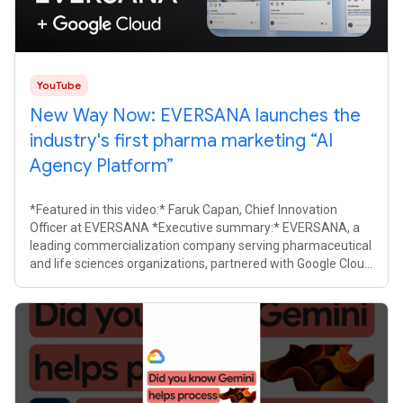
YouTube
New Way Now: EVERSANA launches the
industry's first pharma marketing “AI
Agency Platform”
*Featured in this video:* Faruk Capan, Chief Innovation
Officer at EVERSANA *Executive summary:* EVERSANA, a
leading commercialization company serving pharmaceutical
and life sciences organizations, partnered with Google Cloud
to build an end-to-end,