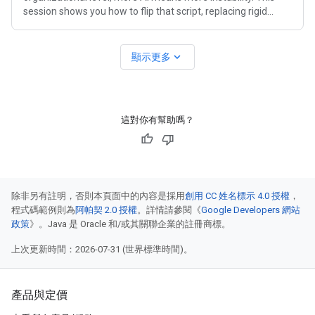
session shows you how to flip that script, replacing rigid
workflows
expand_more
顯示更多
這對你有幫助嗎？
除非另有註明，否則本頁面中的內容是採用
創用 CC 姓名標示 4.0 授權
，
程式碼範例則為
阿帕契 2.0 授權
。詳情請參閱《
Google Developers 網站
政策
》。Java 是 Oracle 和/或其關聯企業的註冊商標。
上次更新時間：2026-07-31 (世界標準時間)。
產品與定價