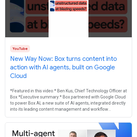
YouTube
New Way Now: Box turns content into
action with AI agents, built on Google
Cloud
*Featured in this video:* Ben Kus, Chief Technology Officer at
Box *Executive summary:* Box partnered with Google Cloud
to power Box AI, a new suite of AI agents, integrated directly
into its leading content management and workflow
platform. Built