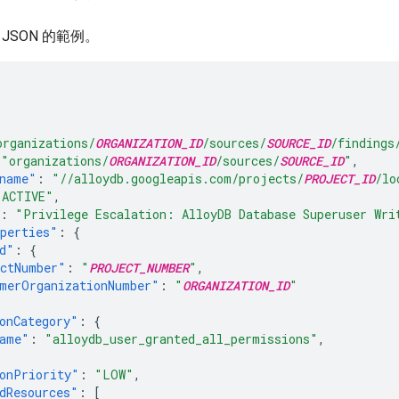
JSON 的範例。
{
organizations/
ORGANIZATION_ID
/sources/
SOURCE_ID
/findings
"organizations/
ORGANIZATION_ID
/sources/
SOURCE_ID
"
,
name"
:
"//alloydb.googleapis.com/projects/
PROJECT_ID
/lo
"ACTIVE"
,
:
"Privilege Escalation: AlloyDB Database Superuser Wri
perties"
:
{
d"
:
{
ctNumber"
:
"
PROJECT_NUMBER
"
,
merOrganizationNumber"
:
"
ORGANIZATION_ID
"
onCategory"
:
{
ame"
:
"alloydb_user_granted_all_permissions"
,
onPriority"
:
"LOW"
,
dResources"
:
[