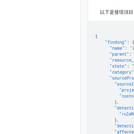
以下是發現項目 
{
"finding"
:
"name"
:
"
"parent"
:
"resource_
"state"
:
"category"
"sourcePro
"sourceI
"proje
"custo
},
"detecti
"ruleN
},
"detecti
"affecte