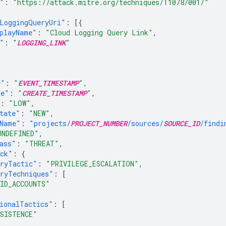
"
:
"https://attack.mitre.org/techniques/T1078/001/"
LoggingQueryUri"
:
[{
playName"
:
"Cloud Logging Query Link"
,
"
:
"
LOGGING_LINK
"
e"
:
"
EVENT_TIMESTAMP
"
,
me"
:
"
CREATE_TIMESTAMP
"
,
:
"LOW"
,
tate"
:
"NEW"
,
Name"
:
"projects/
PROJECT_NUMBER
/sources/
SOURCE_ID
/findi
UNDEFINED"
,
ass"
:
"THREAT"
,
ack"
:
{
ryTactic"
:
"PRIVILEGE_ESCALATION"
,
ryTechniques"
:
[
ID_ACCOUNTS"
ionalTactics"
:
[
SISTENCE"