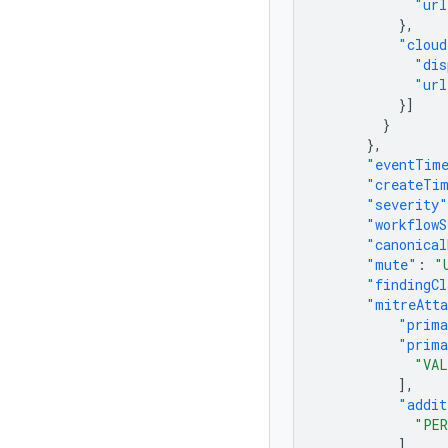
"url
},
"cloud
"dis
"url
}]
}
},
"eventTim
"createTi
"severity"
"workflowS
"canonical
"mute"
:
"
"findingCl
"mitreAtt
"prima
"prima
"VAL
],
"addit
"PER
],