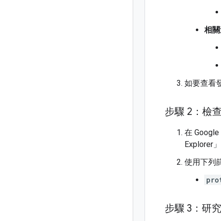
相關
如要查看發
步驟 2：檢
在 Goog
Explorer」
使用下列篩
pro
步驟 3：研