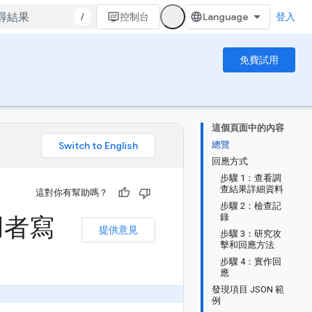
/
控制台
登入
免費試用
這個頁面中的內容
總覽
。
回應方式
步驟 1：查看調
查結果詳細資料
這對你有幫助嗎？
步驟 2：檢查記
用者寫
錄
提供意見
步驟 3：研究攻
擊和回應方法
步驟 4：實作回
應
發現項目 JSON 範
例