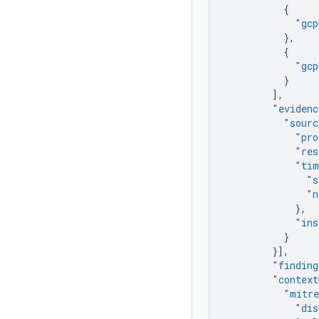
{
"gcp
},
{
"gcp
}
],
"evidenc
"sourc
"pro
"res
"tim
"s
"n
},
"ins
}
}],
"finding
"context
"mitre
"dis