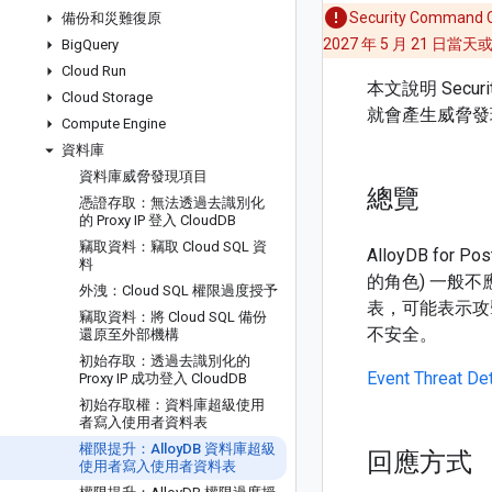
Security Comma
備份和災難復原
2027 年 5 月 21
Big
Query
Cloud Run
本文說明 Secur
Cloud Storage
就會產生威脅發
Compute Engine
資料庫
資料庫威脅發現項目
總覽
憑證存取：無法透過去識別化
的 Proxy IP 登入 Cloud
DB
竊取資料：竊取 Cloud SQL 資
AlloyDB for
料
的角色) 一般
外洩：Cloud SQL 權限過度授予
表，可能表示攻
竊取資料：將 Cloud SQL 備份
不安全。
還原至外部機構
初始存取：透過去識別化的
Event Threat De
Proxy IP 成功登入 Cloud
DB
初始存取權：資料庫超級使用
者寫入使用者資料表
權限提升：Alloy
DB 資料庫超級
回應方式
使用者寫入使用者資料表