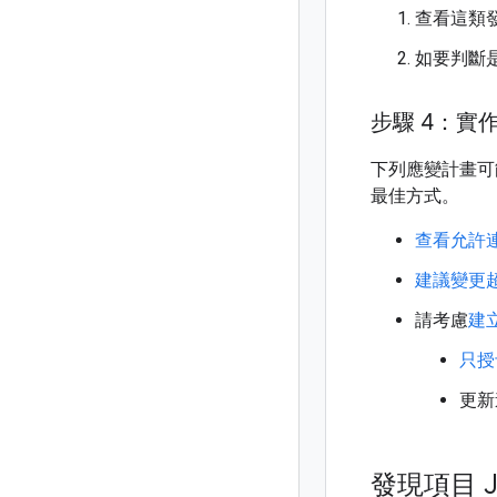
查看這類發現
如要判斷是
步驟 4：實
下列應變計畫可
最佳方式。
查看允許
建議變更
請考慮
建
只授
更新連
發現項目 J