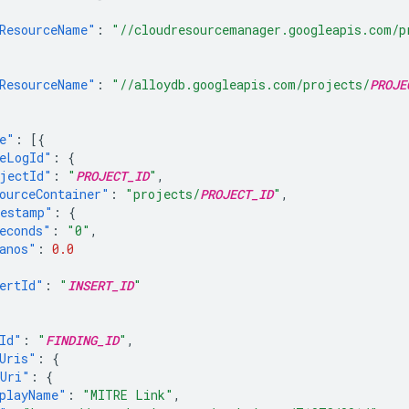
ResourceName"
:
"//cloudresourcemanager.googleapis.com/p
ResourceName"
:
"//alloydb.googleapis.com/projects/
PROJE
e"
:
[{
eLogId"
:
{
jectId"
:
"
PROJECT_ID
"
,
ourceContainer"
:
"projects/
PROJECT_ID
"
,
estamp"
:
{
econds"
:
"0"
,
anos"
:
0.0
ertId"
:
"
INSERT_ID
"
Id"
:
"
FINDING_ID
"
,
Uris"
:
{
Uri"
:
{
playName"
:
"MITRE Link"
,