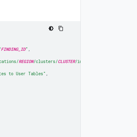
/
FINDING_ID
"
,
cations/
REGION
/clusters/
CLUSTER
/instances/
INSTANCE_NAME
"
tes to User Tables"
,