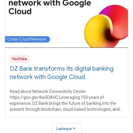
YouTube
DZ Bank transforms its digital banking
network with Google Cloud
Read about Network Connectivity Center:
https://goo.gle/4wGDAHC Leveraging 150 years of
experience, DZ Bank brings the future of banking into the
present through blockchain, cloud-based technologies, and
AI. To fuel this evolution, their network
expand_more
Lainnya