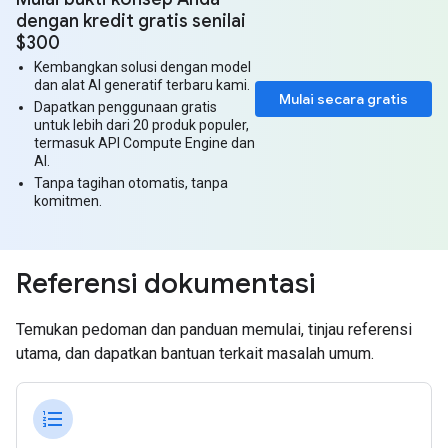
dengan kredit gratis senilai
$300
Kembangkan solusi dengan model
dan alat AI generatif terbaru kami.
Mulai secara gratis
Dapatkan penggunaan gratis
untuk lebih dari 20 produk populer,
termasuk API Compute Engine dan
AI.
Tanpa tagihan otomatis, tanpa
komitmen.
Referensi dokumentasi
Temukan pedoman dan panduan memulai, tinjau referensi
utama, dan dapatkan bantuan terkait masalah umum.
format_list_numbered