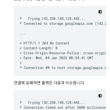
*   Trying 142.250.148.128:443...

* Connected to storage.googleapis.com (142.250
...

< HTTP/1.1 204 No Content

< Content-Length: 0

< Cross-Origin-Resource-Policy: cross-origin

< Date: Wed, 04 Jan 2023 00:58:41 GMT

<

연결에 실패하면 출력은 다음과 비슷합니다.
*   Trying 142.250.148.128:443...

* Connection timed out after 5000 milliseconds