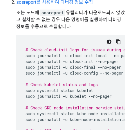
sosreport를 사용하여 디버깅 정보 수집
또는 노드에
sosreport
유틸리티가 다운로드되지 않았
고 설치할 수 없는 경우 다음 명령어를 실행하여 디버깅
정보를 수동으로 수집합니다.
# Check cloud-init logs for issues during ea
sudo
journalctl
-u
cloud-init-local
sudo
journalctl
-u
cloud-init
sudo
journalctl
-u
cloud-final
sudo
journalctl
-u
cloud-config
--no-pager

# Check kubelet status and logs
sudo
systemctl
status
sudo
journalctl
-u
kubelet
--no-pager

# Check GKE node installation service status
sudo
systemctl
status
sudo
journalctl
-u
kube-node-installation.se