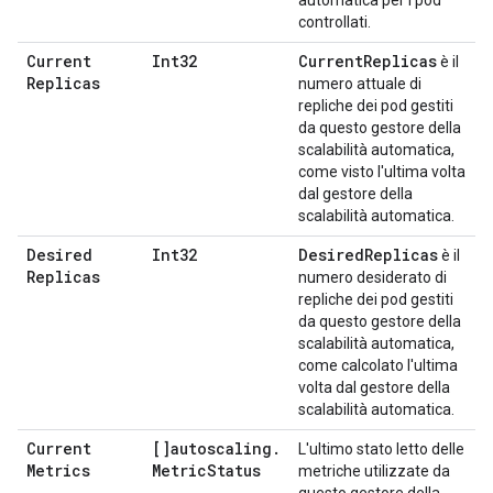
automatica per i pod
controllati.
Current
Int32
Current
Replicas
è il
Replicas
numero attuale di
repliche dei pod gestiti
da questo gestore della
scalabilità automatica,
come visto l'ultima volta
dal gestore della
scalabilità automatica.
Desired
Int32
Desired
Replicas
è il
Replicas
numero desiderato di
repliche dei pod gestiti
da questo gestore della
scalabilità automatica,
come calcolato l'ultima
volta dal gestore della
scalabilità automatica.
Current
[]autoscaling
.
L'ultimo stato letto delle
Metrics
Metric
Status
metriche utilizzate da