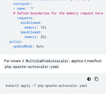
container
:
-
name
:
'*'
# Define boundaries for the memory request here
requests
:
minAllowed
:
memory
:
1Gi
maxAllowed
:
memory
:
2Gi
policy
:
updateMode
:
Auto
Per creare il
MultidimPodAutoscaler
, applica il manifest
php-apache-autoscaler.yaml
:
kubectl
apply
-f