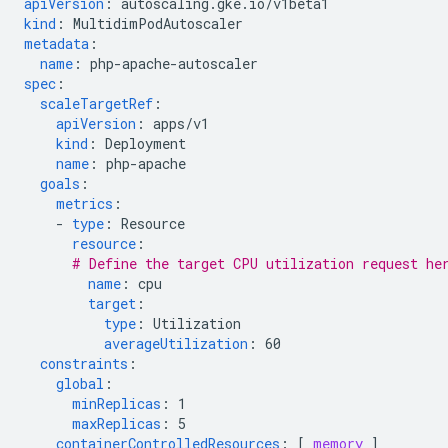
apiVersion
:
autoscaling.gke.io/v1beta1
kind
:
MultidimPodAutoscaler
metadata
:
name
:
php-apache-autoscaler
spec
:
scaleTargetRef
:
apiVersion
:
apps/v1
kind
:
Deployment
name
:
php-apache
goals
:
metrics
:
-
type
:
Resource
resource
:
# Define the target CPU utilization request he
name
:
cpu
target
:
type
:
Utilization
averageUtilization
:
60
constraints
:
global
:
minReplicas
:
1
maxReplicas
:
5
containerControlledResources
:
[
memory
]