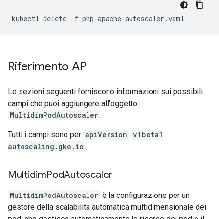
kubectl
delete
-f
Riferimento API
Le sezioni seguenti forniscono informazioni sui possibili
campi che puoi aggiungere all'oggetto
MultidimPodAutoscaler
.
Tutti i campi sono per
apiVersion
v1beta1
autoscaling.gke.io
.
Multidim
Pod
Autoscaler
MultidimPodAutoscaler
è la configurazione per un
gestore della scalabilità automatica multidimensionale dei
pod, che gestisce automaticamente le risorse dei pod e il