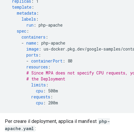
replicas
:
1
template
:
metadata
:
labels
:
run
:
php-apache
spec
:
containers
:
-
name
:
php-apache
image
:
us-docker.pkg.dev/google-samples/cont
ports
:
-
containerPort
:
80
resources
:
# Since MPA does not specify CPU requests, y
# the Deployment
limits
:
cpu
:
500m
requests
:
cpu
:
200m
Per creare il deployment, applica il manifest
php-
apache.yaml
: