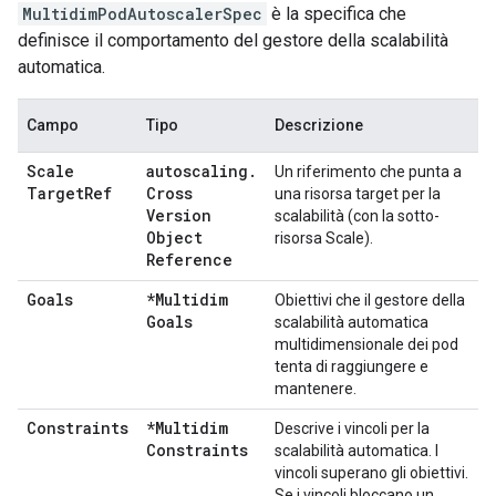
MultidimPodAutoscalerSpec
è la specifica che
definisce il comportamento del gestore della scalabilità
automatica.
Campo
Tipo
Descrizione
Scale
autoscaling
.
Un riferimento che punta a
Target
Ref
Cross
una risorsa target per la
Version
scalabilità (con la sotto-
Object
risorsa Scale).
Reference
Goals
*Multidim
Obiettivi che il gestore della
Goals
scalabilità automatica
multidimensionale dei pod
tenta di raggiungere e
mantenere.
Constraints
*Multidim
Descrive i vincoli per la
Constraints
scalabilità automatica. I
vincoli superano gli obiettivi.
Se i vincoli bloccano un