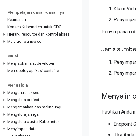
Klaim Vol
Mempelajari dasar-dasarnya
Penyimpan
Keamanan
Konsep Kubernetes untuk GDC
Penyimpanan obj
Hierarki resource dan kontrol akses
Multi-zone universe
Jenis sumbe
Mulai
Penyimpana
Menyiapkan alat developer
Men-deploy aplikasi container
Penyimpana
Mengelola
Mengontrol akses
Menyalin 
Mengelola project
Mengamankan dan melindungi
Pastikan Anda m
Mengelola jaringan
Mengelola cluster Kubernetes
Endpoint S
Menyimpan data
Jika Anda 