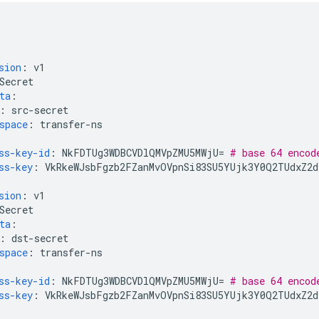
sion
:
v1
Secret
ta
:
:
src-secret
space
:
transfer-ns
ss-key-id
:
NkFDTUg3WDBCVDlQMVpZMU5MWjU=
# base 64 encod
ss-key
:
VkRkeWJsbFgzb2FZanMvOVpnSi83SU5YUjk3Y0Q2TUdxZ2d
sion
:
v1
Secret
ta
:
:
dst-secret
space
:
transfer-ns
ss-key-id
:
NkFDTUg3WDBCVDlQMVpZMU5MWjU=
# base 64 encod
ss-key
:
VkRkeWJsbFgzb2FZanMvOVpnSi83SU5YUjk3Y0Q2TUdxZ2d