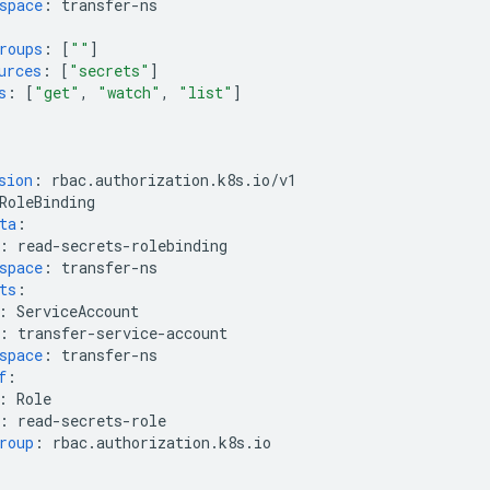
space
:
transfer-ns
roups
:
[
""
]
urces
:
[
"secrets"
]
s
:
[
"get"
,
"watch"
,
"list"
]
sion
:
rbac.authorization.k8s.io/v1
RoleBinding
ta
:
:
read-secrets-rolebinding
space
:
transfer-ns
ts
:
:
ServiceAccount
:
transfer-service-account
space
:
transfer-ns
f
:
:
Role
:
read-secrets-role
roup
:
rbac.authorization.k8s.io