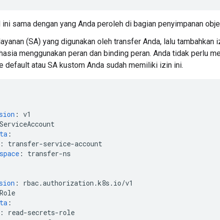
 ini sama dengan yang Anda peroleh di bagian penyimpanan obje
layanan (SA) yang digunakan oleh transfer Anda, lalu tambahkan
hasia menggunakan peran dan binding peran. Anda tidak perlu m
default atau SA kustom Anda sudah memiliki izin ini.
sion
:
v1
ServiceAccount
ta
:
:
transfer-service-account
space
:
transfer-ns
sion
:
rbac.authorization.k8s.io/v1
Role
ta
:
:
read-secrets-role