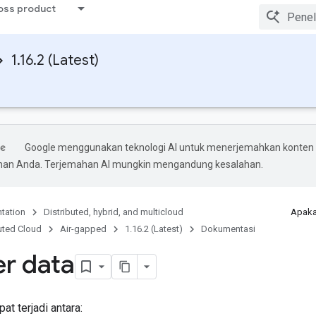
ross product
1.16.2 (Latest)
Google menggunakan teknologi AI untuk menerjemahkan konten
ihan Anda. Terjemahan AI mungkin mengandung kesalahan.
tation
Distributed, hybrid, and multicloud
Apaka
uted Cloud
Air-gapped
1.16.2 (Latest)
Dokumentasi
er data
at terjadi antara: