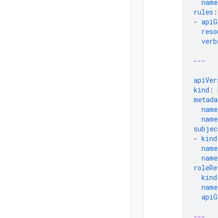
name
rules
:
-
apiG
reso
verb
---
apiVer
kind
:
metada
name
name
subjec
-
kind
name
name
roleRe
kind
name
apiG
---