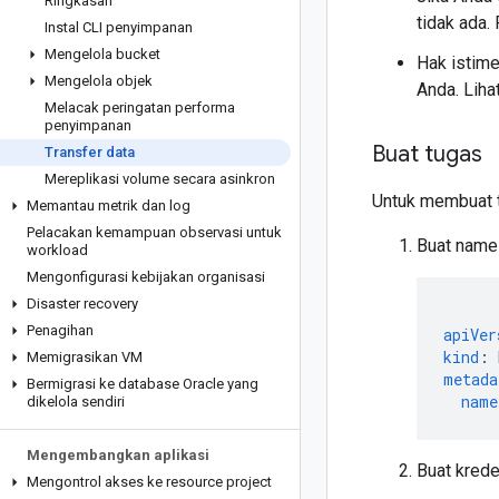
Ringkasan
tidak ada.
Instal CLI penyimpanan
Mengelola bucket
Hak istim
Mengelola objek
Anda. Lihat
Melacak peringatan performa
penyimpanan
Buat tugas
Transfer data
Mereplikasi volume secara asinkron
Untuk membuat tu
Memantau metrik dan log
Pelacakan kemampuan observasi untuk
Buat nam
workload
Mengonfigurasi kebijakan organisasi
Disaster recovery
Penagihan
apiVer
kind
:
Memigrasikan VM
metada
Bermigrasi ke database Oracle yang
name
dikelola sendiri
Mengembangkan aplikasi
Buat krede
Mengontrol akses ke resource project