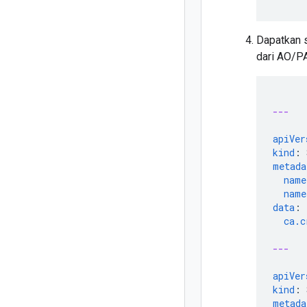
Dapatkan s
dari AO/P
---
apiVer
kind
:
metada
name
name
data
:
ca.c
---
apiVer
kind
:
metada