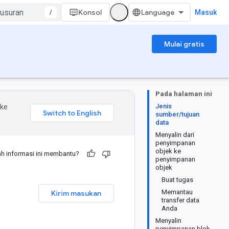
/
Konsol
Masuk
Mulai gratis
Pada halaman ini
Jenis
 ke
sumber/tujuan
data
Menyalin dari
penyimpanan
objek ke
h informasi ini membantu?
penyimpanan
objek
Buat tugas
Memantau
Kirim masukan
transfer data
Anda
Menyalin
penyimpanan blok