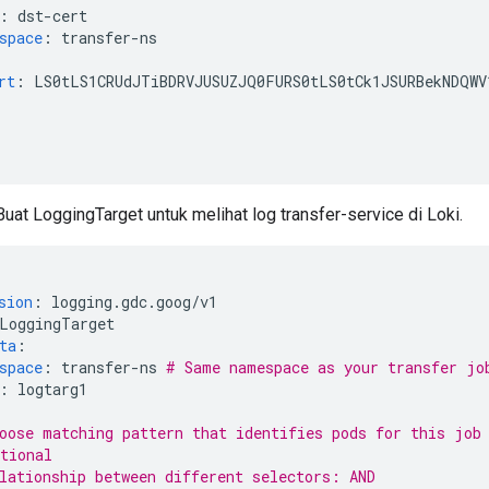
:
dst-cert
space
:
transfer-ns
rt
:
LS0tLS1CRUdJTiBDRVJUSUZJQ0FURS0tLS0tCk1JSURBekNDQWV
Buat LoggingTarget untuk melihat log transfer-service di Loki.
sion
:
logging.gdc.goog/v1
LoggingTarget
ta
:
space
:
transfer-ns
# Same namespace as your transfer jo
:
logtarg1
oose matching pattern that identifies pods for this job
tional
lationship between different selectors: AND