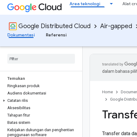
Area teknologi
Alat c
Google Distributed Cloud
Air-gapped
Dokumentasi
Referensi
dalam bahasa pil
Temukan
Ringkasan produk
Home
Documen
Audiens dokumentasi
Google Distrib
Catatan rilis
Aksesibilitas
Transf
Tahapan fitur
Batas sistem
Kebijakan dukungan dan penghentian
Transfer data dap
penggunaan software