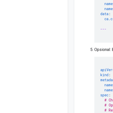
name
name
data
:
ca.c
---
Opsional: 
apiVer
kind
:
metada
name
name
spec
:
# Ch
# Op
# Re