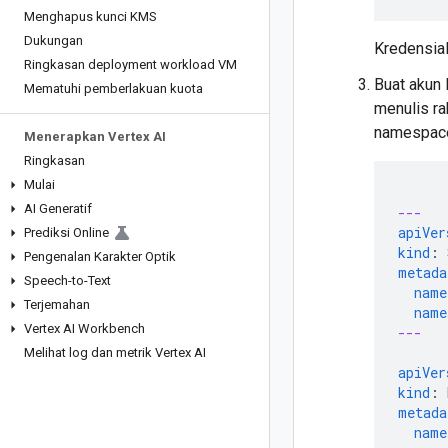
Menghapus kunci KMS
Dukungan
Kredensial
Ringkasan deployment workload VM
Buat akun 
Mematuhi pemberlakuan kuota
menulis ra
namespace 
Menerapkan Vertex AI
Ringkasan
Mulai
AI Generatif
---
apiVer
Prediksi Online
kind
:
Pengenalan Karakter Optik
metada
Speech-to-Text
name
Terjemahan
name
Vertex AI Workbench
---
Melihat log dan metrik Vertex AI
apiVer
kind
:
metada
name