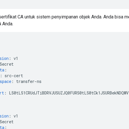
ertifikat CA untuk sistem penyimpanan objek Anda. Anda bisa m
A Anda.
sion
:
v1
Secret
ta
:
:
src-cert
space
:
transfer-ns
rt
:
LS0tLS1CRUdJTiBDRVJUSUZJQ0FURS0tLS0tCk1JSURBekNDQWV
sion
:
v1
Secret
ta
: