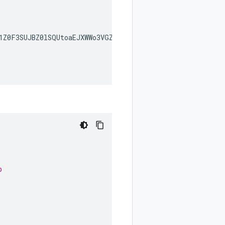
1Z0F3SUJBZ0lSQUtoaEJXWWo3VGZlUUZWUWo0U0RpckV3RFFZSktvW
b