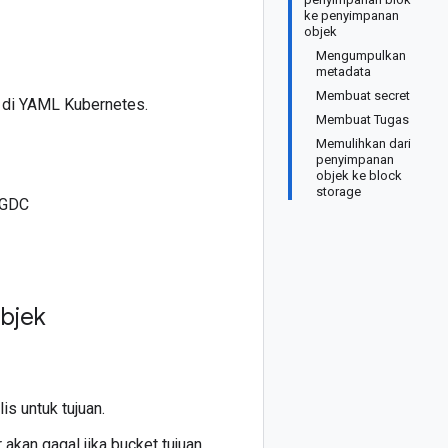
ke penyimpanan
objek
Mengumpulkan
metadata
Membuat secret
di YAML Kubernetes.
Membuat Tugas
Memulihkan dari
penyimpanan
objek ke block
storage
 GDC
bjek
is untuk tujuan.
 akan gagal jika bucket tujuan