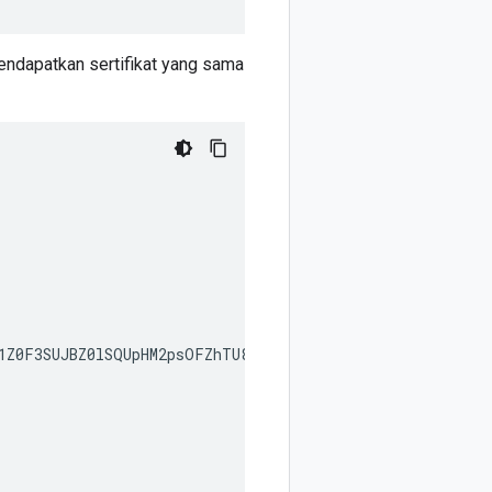
endapatkan sertifikat yang sama
1Z0F3SUJBZ0lSQUpHM2psOFZhTU85a1FteGdXUFl3N3d3RFFZSktvW