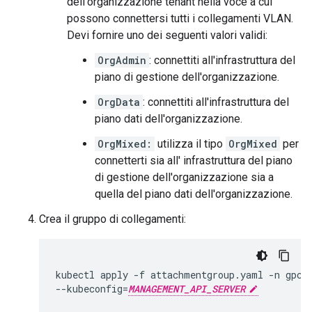
dell'organizzazione tenant nella voce a cui
possono connettersi tutti i collegamenti VLAN.
Devi fornire uno dei seguenti valori validi:
OrgAdmin
: connettiti all'infrastruttura del
piano di gestione dell'organizzazione.
OrgData
: connettiti all'infrastruttura del
piano dati dell'organizzazione.
OrgMixed:
utilizza il tipo
OrgMixed
per
connetterti sia all' infrastruttura del piano
di gestione dell'organizzazione sia a
quella del piano dati dell'organizzazione.
Crea il gruppo di collegamenti:
kubectl
apply
-f
attachmentgroup.yaml
-n
gpc-s
--kubeconfig
=
MANAGEMENT_API_SERVER