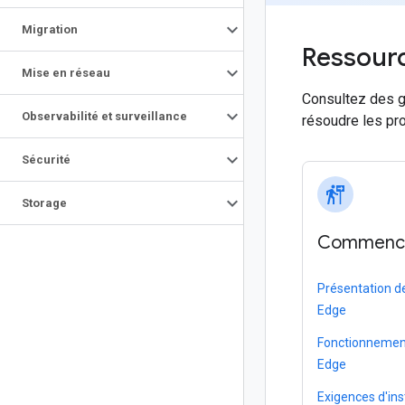
Migration
Ressour
Mise en réseau
Consultez des g
Observabilité et surveillance
résoudre les pr
Sécurité
follow_the_signs
Storage
Commenc
Présentation de
Edge
Fonctionnement
Edge
Exigences d'ins