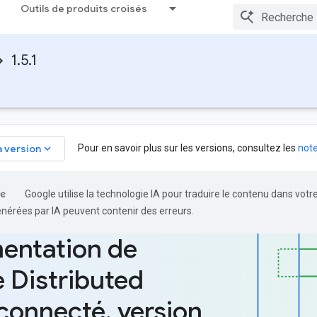
Outils de produits croisés
1.5.1
keyboard_arrow_down
Pour en savoir plus sur les versions, consultez les
note
a version
Google utilise la technologie IA pour traduire le contenu dans votr
énérées par IA peuvent contenir des erreurs.
entation de
 Distributed
connecté
,
version