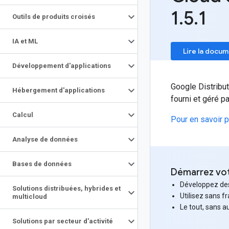
1
.
5
.
1
Outils de produits croisés
IA et ML
Lire la docu
Développement d'applications
Google Distribu
Hébergement d'applications
fourni et géré 
Calcul
Pour en savoir p
Analyse de données
Bases de données
Démarrez votr
Développez des 
Solutions distribuées
,
hybrides et
Utilisez sans f
multicloud
Le tout, sans 
Solutions par secteur d'activité