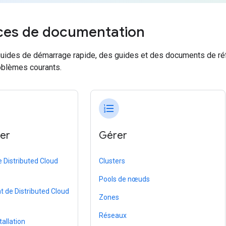
ces de documentation
uides de démarrage rapide, des guides et des documents de réfé
oblèmes courants.
format_list_numbered
er
Gérer
 Distributed Cloud
Clusters
Pools de nœuds
 de Distributed Cloud
Zones
Réseaux
tallation