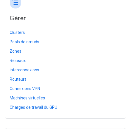
format_list_numbered
Gérer
Clusters
Pools de nœuds
Zones
Réseaux
Interconnexions
Routeurs
Connexions VPN
Machines virtuelles
Charges de travail du GPU