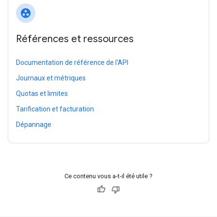
group_work
Références et ressources
Documentation de référence de l'API
Journaux et métriques
Quotas et limites
Tarification et facturation
Dépannage
Ce contenu vous a-t-il été utile ?