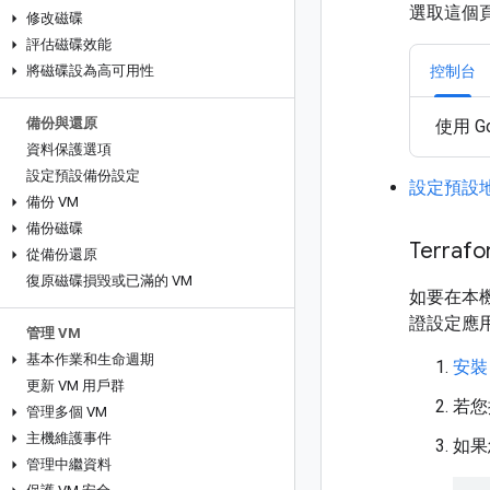
選取這個
修改磁碟
評估磁碟效能
控制台
將磁碟設為高可用性
備份與還原
使用 G
資料保護選項
設定預設備份設定
設定預設
備份 VM
備份磁碟
Terraf
從備份還原
復原磁碟損毀或已滿的 VM
如要在本機
證設定應
管理 VM
基本作業和生命週期
安裝
更新 VM 用戶群
若您
管理多個 VM
主機維護事件
如果
管理中繼資料