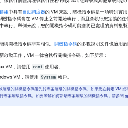
、讓執行個體清理或執行任務 (例如匯出記錄或與其他系統同步
群組
中具有
自動調度器
的 VM 來說，關機指令碼是一項特別實
則關機指令碼會在 VM 停止之前開始執行，而且會執行您定義的任
中執行。舉例來說，您的關機指令碼可能會將已處理的資料複製到 Clo
能與開機指令碼非常相似。
開機指令碼
的多數說明文件也適用於
新啟動工作，VM 一律會執行關機指令碼，如下所示：
nux VM，請使用
root
使用者。
ndows VM，請使用
System
帳戶。
區域層級的關機指令碼優先於專案層級的關機指令碼。如果您在特定 VM 或
上執行專案層級指令碼。如要瞭解如何新增專案層級的關機指令碼，請參閱
g