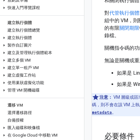
和關閉執行個體
規劃及準備
快速入門導覽課程
對
代管執行個體
組中的 VM，
建立執行個體
的有限
關閉期限
建立執行個體總覽
錄檔。
建立執行個體
製作自訂圖片
關機指令碼的功
建立及管理執行個體範本
無論是關機或重
建立多個 VM
建立單一租戶 VM
如果是 Li
建立虛擬工作站
使用巢狀虛擬化功能
如果是 Wi
管理 VM 開機磁碟
注意：
VM 層級或
碼，則不會在該 VM 
遷移 VM
metadata
。
選擇遷移路徑
自備授權
匯入磁碟和映像檔
必要條件
在 Google Cloud 中移動 VM