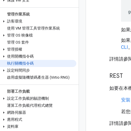
保護 VM 安全
g
管理作業系統
訪客環境
使用 VM 管理工具管理作業系統
如果
管理 OS 映像檔
如果
管理 OS 套件
CLI
管理授權
使用開機指令碼
詳情請參
執行關機指令碼
設定時間同步
REST
啟用虛擬隨機號碼產生器 (Virtio RNG)
如要在本機開
部署工作負載
設定工作負載的驗證機制
安裝
運算工作負載代理程式總覽
若您
網路伺服器
應用程式
詳情請參閱 
資料庫