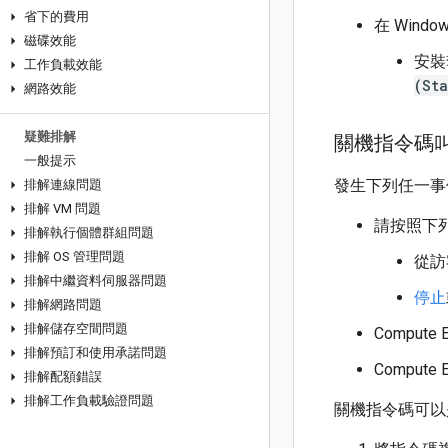
省下的費用
在 Win
磁碟效能
安裝
工作負載效能
(St
網路效能
疑難排解
關機指令碼
一般提示
發生下列任一事
排解連線問題
排解 VM 問題
請按照下
排解執行個體群組問題
排解 OS 管理問題
從訪
排解中繼資料伺服器問題
停止
排解網路問題
排解儲存空間問題
Compu
排解預訂和使用承諾問題
Compute 
排解配額錯誤
排解工作負載驗證問題
關機指令碼可以是