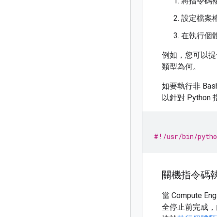
將指令碼
設定檔案
在執行個
例如，您可以提供 
類型為何。
如要執行非 B
以針對 Pyth
#!/usr/bin/pytho
關機指令碼
當 Compute 
全停止前完成，