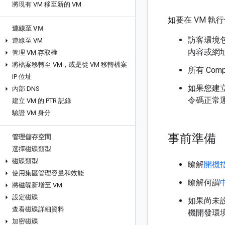
將現有 VM 移至新的 VM
如要在 VM 
連線至 VM
訪客環境
連線至 VM
內容或網
管理 VM 存取權
將檔案移轉至 VM，或是從 VM 移轉檔案
所有 Com
IP 位址
如果您建
內部 DNS
令碼正常
建立 VM 的 PTR 記錄
驗證 VM 身分
事前準備
管理儲存空間
選擇磁碟類型
磁碟類型
瞭解
開機
使用集區管理容量和效能
瞭解何謂
將磁碟新增至 VM
設定磁碟
如果尚未
查看磁碟詳細資料
機開發環境
加密磁碟