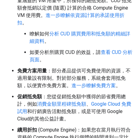
量涵蓋的 VM 用量中，所獲得的總抵免額。CUD 抵免
額會抵銷以定價 (隨選) 計算的合格 Compute Engine
VM 使用費。
進一步瞭解依資源計算的承諾使用折
扣
。
瞭解如何
分析 CUD 購買費用和抵免額的精細詳
細資料
。
如要分析所購買 CUD 的效益，請
查看 CUD 分析
頁面
。
免費方案用量
：部分產品提供可免費使用的資源，不
過用量設有限制。對於部分服務，系統會套用抵免
額，以便實作免費方案。
進一步瞭解免費方案
。
促銷抵免額
：您從促銷抵免額中獲得的節省費用總
計，例如
消費金額里程碑抵免額
、
Google Cloud 免費
試用
和行銷廣告活動抵免額，或是可使用 Google
Cloud的其他公益計畫。
續用折扣
(Compute Engine)：如果您在當月執行符合
資格的 Compute Engine 執行個體的時間達到一定比