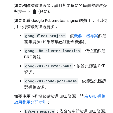
如要
移除
標籤篩選器，請針對要移除的每個
標籤鍵值
delete
對按一下
(刪除)。
如要查看 Google Kubernetes Engine 的費用，可以使
用下列標籤鍵篩選資源：
goog-fleet-project
：依
機群主機專案
篩選
叢集資源 (如果叢集已註冊至機群)。
goog-k8s-cluster-location
：依位置篩選
GKE 資源。
goog-k8s-cluster-name
：依叢集篩選 GKE
資源。
goog-k8s-node-pool-name
：依節點集區篩
選叢集資源。
如要使用下列標籤鍵篩選 GKE 資源，請
為 GKE 叢集
啟用費用分配功能
：
k8s-namespace
：依命名空間篩選 GKE 資源。