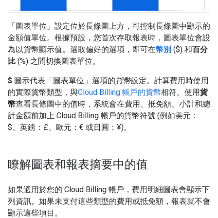
「圖表單位」
設定位於長條圖上方，可控制長條圖中顯示的
金額值單位。根據預設，您首次存取報表時，圖表單位會設
為以貨幣顯示值。選取偏好的選項，即可在
幣別
($) 和
百分
比
(%) 之間切換圖表單位。
$
圖示代表「圖表單位」
選項的
貨幣
設定。計算費用時使用
的實際貨幣類型，與
Cloud Billing 帳戶的貨幣
相符。使用
貨
幣
查看長條圖中的值時，系統會在費用、抵免額、小計和總
計金額前加上 Cloud Billing 帳戶的貨幣符號 (例如美元：
$、英鎊：£、歐元：€ 或日圓：¥)。
瞭解圖表和報表摘要中的值
如果適用於您的 Cloud Billing 帳戶，費用明細圖表會顯示下
列資訊。如果未支付這些類型的費用或抵免額，報表就不會
顯示這些項目。