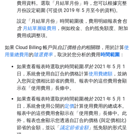
費用資料。選取「月結單月份」
時，您可以根據完整
月份設定範圍 (可提供 2019 年 5 月至今的資料)。
設定「月結單月份」
時間範圍後，費用明細報表會
包
含
月結單層級費用
，例如稅金、合約抵免額度、附加
費用或調整項。
如果 Cloud Billing 帳戶與
自訂價格合約
相關聯，用於計算
使
用量總費用
的
隨選費率
，取決於您分析的費用
時間範圍
：
如果查看報表時選取的時間範圍
早於
2021 年 5 月 1
日，系統會使用自訂合約價格計算
使用費總額
，並納
入您與定價相比節省的費用。報表中的這些費用會顯
示在「使用費用」
長條中。
如果查看報表時選取的時間範圍
晚於
2021 年 5 月 1
日，系統會使用公開的
定價
計算使用費用的總成本。
報表中的這些費用會顯示在「使用費用」
長條中。此
外，報表也會顯示您透過自訂合約價格 (與定價相比)
節省的金額，並以「
議定節省金額
」抵免額的形式呈