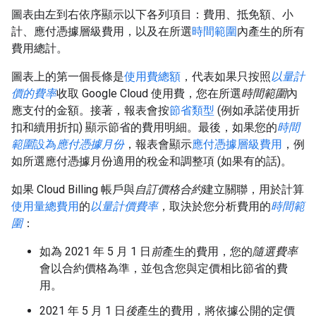
圖表由左到右依序顯示以下各列項目：費用、抵免額、小
計、應付憑據層級費用，以及在所選
時間範圍
內產生的所有
費用總計。
圖表上的第一個長條是
使用費總額
，代表如果只按照
以量計
價的費率
收取 Google Cloud 使用費，您在所選
時間範圍
內
應支付的金額。接著，報表會按
節省類型
(例如承諾使用折
扣和續用折扣) 顯示節省的費用明細。最後，如果您的
時間
範圍
設為
應付憑據月份
，報表會顯示
應付憑據層級費用
，例
如所選應付憑據月份適用的稅金和調整項 (如果有的話)。
如果 Cloud Billing 帳戶與
自訂價格合約
建立關聯，用於計算
使用量總費用
的
以量計價費率
，取決於您分析費用的
時間範
圍
：
如為 2021 年 5 月 1 日
前
產生的費用，您的
隨選費率
會以合約價格為準，並包含您與定價相比節省的費
用。
2021 年 5 月 1 日
後
產生的費用，將依據公開的定價