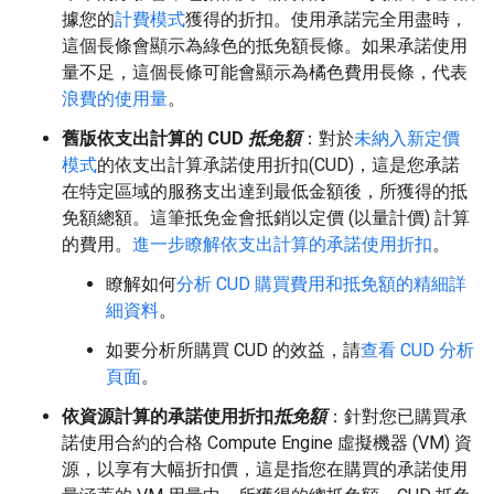
據您的
計費模式
獲得的折扣。使用承諾完全用盡時，
這個長條會顯示為綠色的抵免額長條。如果承諾使用
量不足，這個長條可能會顯示為橘色費用長條，代表
浪費的使用量
。
舊版依支出計算的 CUD
抵免額
：對於
未納入新定價
模式
的依支出計算承諾使用折扣(CUD)，這是您承諾
在特定區域的服務支出達到最低金額後，所獲得的抵
免額總額。這筆抵免金會抵銷以定價 (以量計價) 計算
的費用。
進一步瞭解依支出計算的承諾使用折扣
。
瞭解如何
分析 CUD 購買費用和抵免額的精細詳
細資料
。
如要分析所購買 CUD 的效益，請
查看 CUD 分析
頁面
。
依資源計算的承諾使用折扣
抵免額
：針對您已購買承
諾使用合約的合格 Compute Engine 虛擬機器 (VM) 資
源，以享有大幅折扣價，這是指您在購買的承諾使用