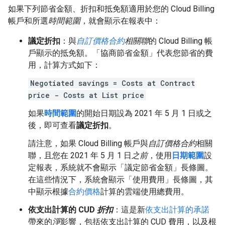
如果下列節省金額、折扣和抵免額適用於您的 Cloud Billing
帳戶和所選
時間範圍
，就會顯示在報表中：
議定折扣
：與
自訂價格合約
相關聯
的 Cloud Billing 帳
戶顯示的抵免額。「協商節省金額」
代表您節省的費
用，計算方式如下：
Negotiated savings = Costs at Contract
price - Costs at List price
如果
時間範圍
的開始日期設為 2021 年 5 月 1 日或之
後，即可查看
議定折扣
。
請注意，如果 Cloud Billing 帳戶與
自訂價格合約
相關
聯，且您在 2021 年 5 月 1 日
之前
，使用
日期範圍
設
定報表，系統就不會顯示「議定節省金額」
長條圖。
在這些情況下，系統會顯示「使用費用」
長條圖，其
中顯示根據
合約價格
計算的雲端使用總費用。
依支出計算的 CUD
折扣
：這是新
依支出計算的承諾
帶來的
淨
影響，包括依支出計算的 CUD 費用，以及根