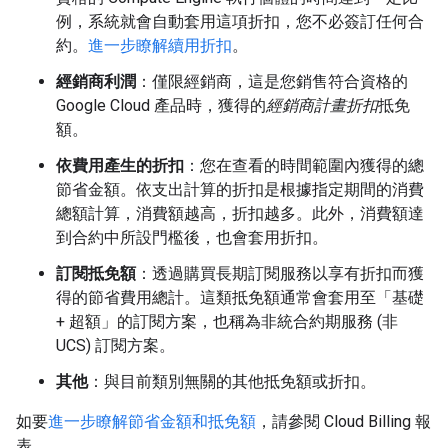
例，系統就會自動套用這項折扣，您不必簽訂任何合
約。
進一步瞭解續用折扣
。
經銷商利潤
：僅限經銷商，這是您銷售符合資格的
Google Cloud 產品時，獲得的
經銷商計畫折扣
抵免
額。
依費用產生的折扣
：您在查看的時間範圍內獲得的總
節省金額。依支出計算的折扣是根據指定期間的消費
總額計算，消費額越高，折扣越多。此外，消費額達
到合約中所設門檻後，也會套用折扣。
訂閱抵免額
：透過購買長期訂閱服務以享有折扣而獲
得的節省費用總計。這類抵免額通常會套用至「基礎
+ 超額」的訂閱方案，也稱為非統合約期服務 (非
UCS) 訂閱方案。
其他
：與目前類別無關的其他抵免額或折扣。
如要
進一步瞭解節省金額和抵免額
，請參閱 Cloud Billing 報
表。