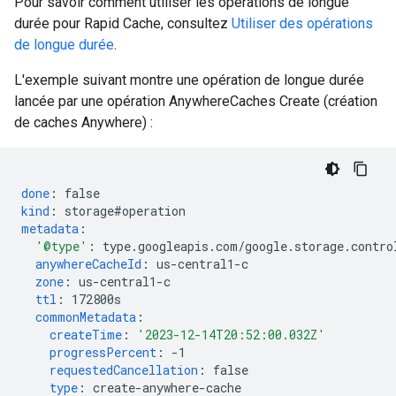
Pour savoir comment utiliser les opérations de longue
durée pour Rapid Cache, consultez
Utiliser des opérations
de longue durée
.
L'exemple suivant montre une opération de longue durée
lancée par une opération AnywhereCaches Create (création
de caches Anywhere) :
done
:
false
kind
:
storage#operation
metadata
:
'@type'
:
type.googleapis.com/google.storage.contro
anywhereCacheId
:
us-central1-c
zone
:
us-central1-c
ttl
:
172800s
commonMetadata
:
createTime
:
'2023-12-14T20:52:00.032Z'
progressPercent
:
-1
requestedCancellation
:
false
type
:
create-anywhere-cache