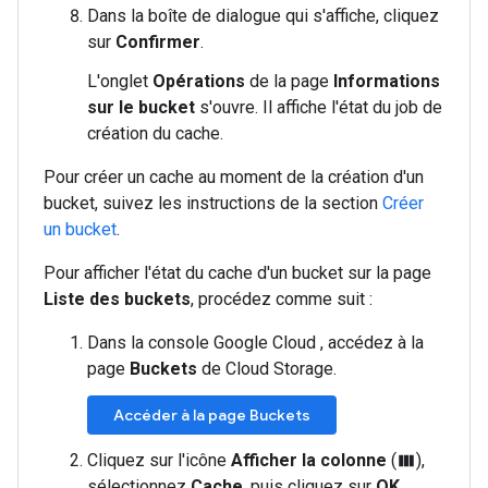
Dans la boîte de dialogue qui s'affiche, cliquez
sur
Confirmer
.
L'onglet
Opérations
de la page
Informations
sur le bucket
s'ouvre. Il affiche l'état du job de
création du cache.
Pour créer un cache au moment de la création d'un
bucket, suivez les instructions de la section
Créer
un bucket
.
Pour afficher l'état du cache d'un bucket sur la page
Liste des buckets
, procédez comme suit :
Dans la console Google Cloud , accédez à la
page
Buckets
de Cloud Storage.
Accéder à la page Buckets
Cliquez sur l'icône
Afficher la colonne
(
),
view_column
sélectionnez
Cache
, puis cliquez sur
OK
.