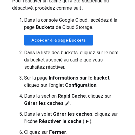
Pour réactiver un cache qui a été suspendu ou
désactivé, procédez comme suit :
Dans la console Google Cloud , accédez à la
page
Buckets
de Cloud Storage.
Accéder à la page Buckets
Dans la liste des buckets, cliquez sur le nom
du bucket associé au cache que vous
souhaitez réactiver.
Sur la page
Informations sur le bucket
,
cliquez sur l'onglet
Configuration
.
Dans la section
Rapid Cache
, cliquez sur
Gérer les caches
.
edit
Dans le volet
Gérer les caches
, cliquez sur
l'icône
Réactiver le cache
(
).
play_arrow
Cliquez sur
Fermer
.