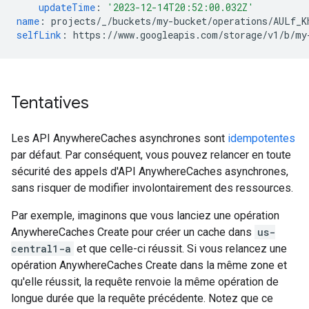
updateTime
:
'2023-12-14T20:52:00.032Z'
name
:
projects/_/buckets/my-bucket/operations/AULf_K
selfLink
:
https://www.googleapis.com/storage/v1/b/my
Tentatives
Les API AnywhereCaches asynchrones sont
idempotentes
par défaut. Par conséquent, vous pouvez relancer en toute
sécurité des appels d'API AnywhereCaches asynchrones,
sans risquer de modifier involontairement des ressources.
Par exemple, imaginons que vous lanciez une opération
AnywhereCaches Create pour créer un cache dans
us-
central1-a
et que celle-ci réussit. Si vous relancez une
opération AnywhereCaches Create dans la même zone et
qu'elle réussit, la requête renvoie la même opération de
longue durée que la requête précédente. Notez que ce