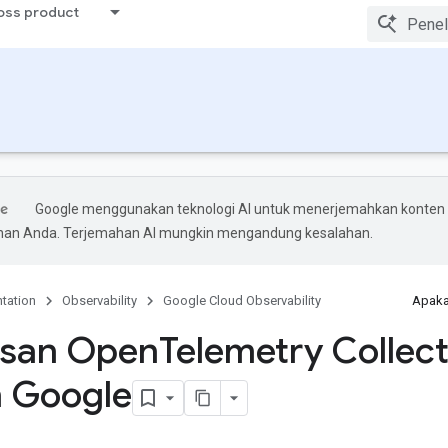
ross product
Google menggunakan teknologi AI untuk menerjemahkan konten
ihan Anda. Terjemahan AI mungkin mengandung kesalahan.
tation
Observability
Google Cloud Observability
Apaka
asan Open
Telemetry Collec
 Google