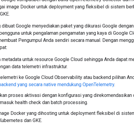
gai image Docker untuk deployment yang fleksibel di sistem ber
 GKE.
 dibuat Google menyediakan paket yang dikurasi Google denga
pengguna untuk pengalaman pengamatan yang kaya di Google Clo
embuat Pengumpul Anda sendiri secara manual. Dengan mengg
pat:
 metadata untuk resource Google Cloud sehingga Anda dapat me
ngan data telemetri infrastruktur.
telemetri ke Google Cloud Observability atau backend pilihan 
backend yang secara native mendukung OpenTelemetry
.
an proses aktivasi dengan konfigurasi yang direkomendasikan 
ermasuk health check dan batch processing.
age Docker yang dihosting untuk deployment fleksibel di siste
Kubernetes dan GKE.