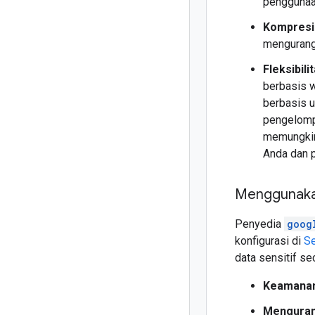
penggunaan
Kompresi 
mengurangi
Fleksibil
berbasis 
berbasis u
pengelompo
memungkink
Anda dan p
Menggunaka
Penyedia
goog
konfigurasi di
Se
data sensitif s
Keamanan
Menguran