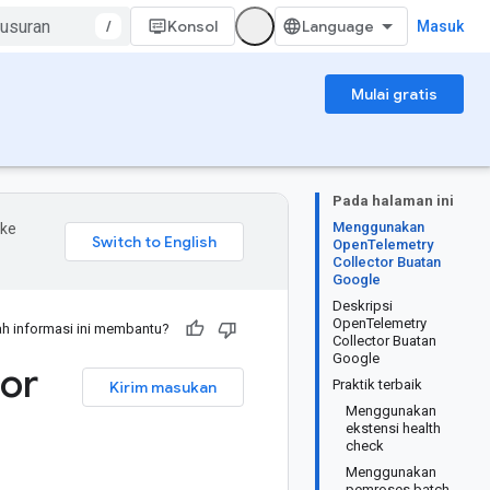
/
Konsol
Masuk
Mulai gratis
Pada halaman ini
Menggunakan
 ke
OpenTelemetry
Collector Buatan
Google
Deskripsi
OpenTelemetry
h informasi ini membantu?
Collector Buatan
Google
tor
Praktik terbaik
Kirim masukan
Menggunakan
ekstensi health
check
Menggunakan
pemroses batch