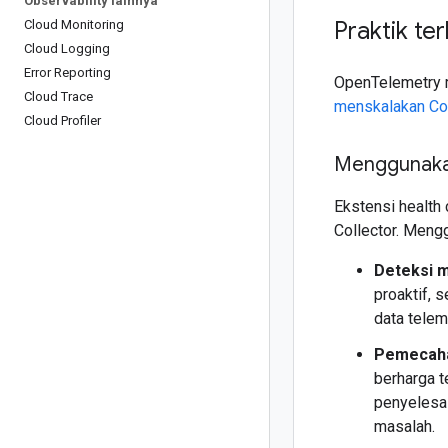
Observability lainnya
Praktik ter
Cloud Monitoring
Cloud Logging
Error Reporting
OpenTelemetry m
Cloud Trace
menskalakan Col
Cloud Profiler
Menggunakan
Ekstensi health
Collector. Meng
Deteksi m
proaktif,
data telem
Pemecaha
berharga t
penyelesa
masalah.