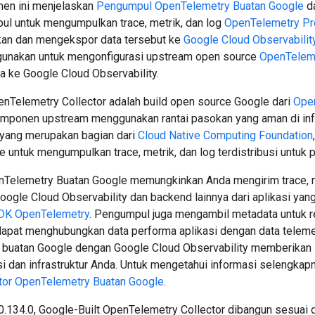
en ini menjelaskan
Pengumpul OpenTelemetry Buatan Google
da
l untuk mengumpulkan trace, metrik, dan log
OpenTelemetry Pr
kan dan mengekspor data tersebut ke
Google Cloud Observabilit
digunakan untuk mengonfigurasi upstream open source
OpenTeleme
 ke Google Cloud Observability.
enTelemetry Collector adalah build open source Google dari
Open
omponen upstream menggunakan rantai pasokan yang aman di infr
yang merupakan bagian dari
Cloud Native Computing Foundation
 untuk mengumpulkan trace, metrik, dan log terdistribusi untuk 
Telemetry Buatan Google memungkinkan Anda mengirim trace, m
oogle Cloud Observability dan backend lainnya dari aplikasi ya
DK OpenTelemetry
. Pengumpul juga mengambil metadata untuk r
apat menghubungkan data performa aplikasi dengan data telemet
buatan Google dengan Google Cloud Observability memberikan i
i dan infrastruktur Anda. Untuk mengetahui informasi selengkapny
tor OpenTelemetry Buatan Google
.
i 0.134.0, Google-Built OpenTelemetry Collector dibangun sesuai