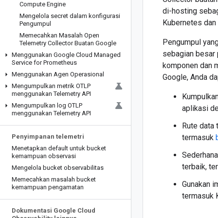
Compute Engine
di-hosting seba
Mengelola secret dalam konfigurasi
Kubernetes dan
Pengumpul
Memecahkan Masalah Open
Pengumpul yang
Telemetry Collector Buatan Google
sebagian besar 
Menggunakan Google Cloud Managed
Service for Prometheus
komponen dan m
Menggunakan Agen Operasional
Google, Anda da
Mengumpulkan metrik OTLP
menggunakan Telemetry API
Kumpulkan
Mengumpulkan log OTLP
aplikasi de
menggunakan Telemetry API
Rute data 
Penyimpanan telemetri
termasuk
Menetapkan default untuk bucket
Sederhanak
kemampuan observasi
terbaik, t
Mengelola bucket observabilitas
Memecahkan masalah bucket
Gunakan im
kemampuan pengamatan
termasuk 
Dokumentasi Google Cloud