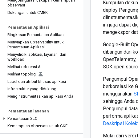
Mengonfigurasi cakupan kemampuan
Kumpulan dokum
observasi
deploy Pengumpu
Dukungan untuk CMEK
diinstrumentasi
ini juga dapat 
Pemantauan Aplikasi
mengekspor data
Ringkasan Pemantauan Aplikasi
Menyiapkan Observability untuk
Google-Built Op
Pemantauan Aplikasi
dibangun dari k
Menyelidiki aplikasi
,
layanan
,
dan
OpenTelemetry, 
workload
SDK open source
Melihat referensi AI
Melihat topologi
Pengumpul Open
Label dan atribut khusus aplikasi
berkorelasi ke G
Infrastruktur yang didukung
menggunakan
S
Menginstrumentasikan aplikasi Anda
sehingga Anda d
Pengumpul data 
Pemantauan layanan
performa aplikas
Pemantauan SLO
Deskripsi Kolek
Kemampuan observasi untuk GKE
Mulai dari vers