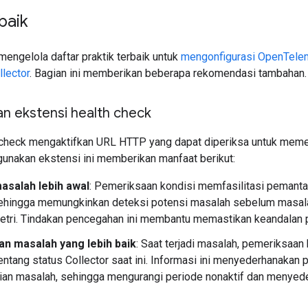
baik
engelola daftar praktik terbaik untuk
mengonfigurasi OpenTelem
lector
. Bagian ini memberikan beberapa rekomendasi tambahan.
 ekstensi health check
 check mengaktifkan URL HTTP yang dapat diperiksa untuk mem
gunakan ekstensi ini memberikan manfaat berikut:
asalah lebih awal
: Pemeriksaan kondisi memfasilitasi pemant
 sehingga memungkinkan deteksi potensi masalah sebelum masala
etri. Tindakan pencegahan ini membantu memastikan keandalan pi
n masalah yang lebih baik
: Saat terjadi masalah, pemeriksaan
entang status Collector saat ini. Informasi ini menyederhanakan
ian masalah, sehingga mengurangi periode nonaktif dan menye