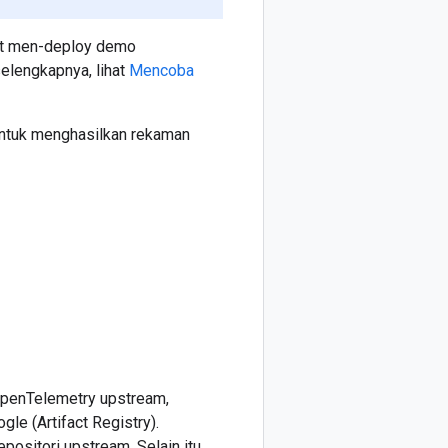
pat men-deploy demo
elengkapnya, lihat
Mencoba
untuk menghasilkan rekaman
OpenTelemetry upstream,
gle (Artifact Registry).
positori upstream. Selain itu,