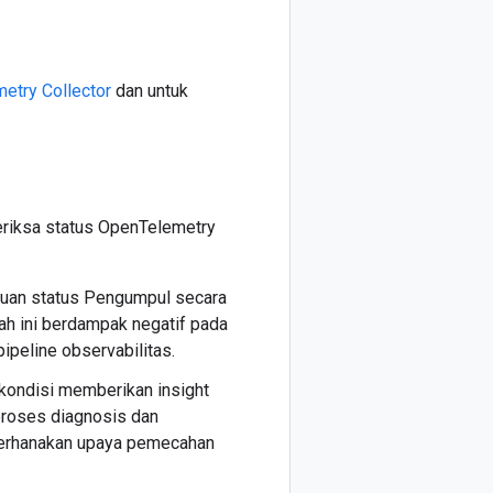
etry Collector
dan untuk
eriksa status OpenTelemetry
auan status Pengumpul secara
h ini berdampak negatif pada
peline observabilitas.
 kondisi memberikan insight
 proses diagnosis dan
derhanakan upaya pemecahan