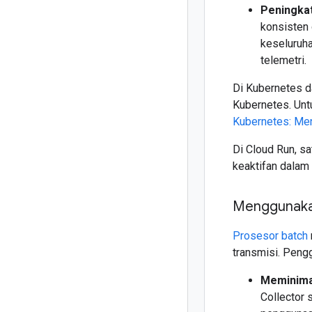
Peningka
konsisten 
keseluruha
telemetri.
Di Kubernetes d
Kubernetes. Unt
Kubernetes: Men
Di Cloud Run, s
keaktifan dalam 
Menggunaka
Prosesor batch
transmisi. Peng
Meminima
Collector 