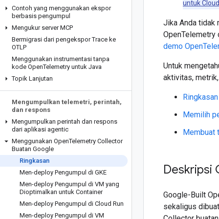
untuk Clou
Contoh yang menggunakan ekspor
berbasis pengumpul
Jika Anda tidak
Mengukur server MCP
OpenTelemetry d
Bermigrasi dari pengekspor Trace ke
demo OpenTele
OTLP
Menggunakan instrumentasi tanpa
Untuk mengetahu
kode Open
Telemetry untuk Java
aktivitas, metrik
Topik Lanjutan
Ringkasan
Mengumpulkan telemetri
,
perintah
,
dan respons
Memilih pe
Mengumpulkan perintah dan respons
dari aplikasi agentic
Membuat t
Menggunakan Open
Telemetry Collector
Buatan Google
Ringkasan
Deskripsi
Men-deploy Pengumpul di GKE
Men-deploy Pengumpul di VM yang
Dioptimalkan untuk Container
Google-Built Op
Men-deploy Pengumpul di Cloud Run
sekaligus dibuat
Men-deploy Pengumpul di VM
Collector buatan