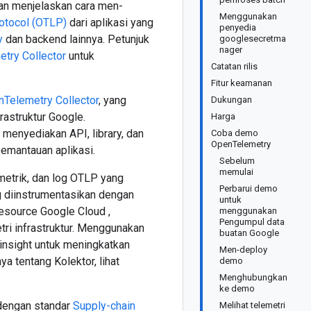
n menjelaskan cara men-
Menggunakan
otocol (OTLP)
dari aplikasi yang
penyedia
y
dan backend lainnya. Petunjuk
googlesecretma
nager
try Collector
untuk
Catatan rilis
Fitur keamanan
Telemetry Collector
, yang
Dukungan
astruktur Google.
Harga
, menyediakan API, library, dan
Coba demo
OpenTelemetry
pemantauan aplikasi.
Sebelum
memulai
etrik, dan log OTLP yang
Perbarui demo
ng diinstrumentasikan dengan
untuk
esource Google Cloud ,
menggunakan
Pengumpul data
ri infrastruktur. Menggunakan
buatan Google
nsight untuk meningkatkan
Men-deploy
a tentang Kolektor, lihat
demo
Menghubungkan
ke demo
 dengan standar
Supply-chain
Melihat telemetri