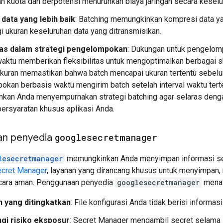
 kuota dan berpotensi menurunkan biaya jaringan secara keselu
data yang lebih baik
: Batching memungkinkan kompresi data yan
 ukuran keseluruhan data yang ditransmisikan.
itas dalam strategi pengelompokan
: Dukungan untuk pengelom
waktu memberikan fleksibilitas untuk mengoptimalkan berbagai 
kuran memastikan bahwa batch mencapai ukuran tertentu sebelu
kan berbasis waktu mengirim batch setelah interval waktu tertent
an Anda menyempurnakan strategi batching agar selaras dengan 
ersyaratan khusus aplikasi Anda.
n penyedia
googlesecretmanager
lesecretmanager
memungkinkan Anda menyimpan informasi sensi
cret Manager
, layanan yang dirancang khusus untuk menyimpan
ecara aman. Penggunaan penyedia
googlesecretmanager
menaw
 yang ditingkatkan
: File konfigurasi Anda tidak berisi informasi
gi risiko eksposur
: Secret Manager mengambil secret selama i