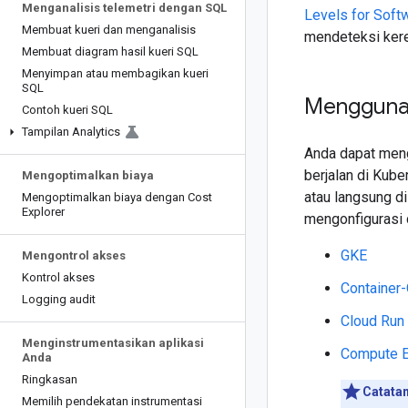
Menganalisis telemetri dengan SQL
Levels for Softw
Membuat kueri dan menganalisis
mendeteksi kere
Membuat diagram hasil kueri SQL
Menyimpan atau membagikan kueri
SQL
Mengguna
Contoh kueri SQL
Tampilan Analytics
Anda dapat meng
berjalan di Kub
Mengoptimalkan biaya
atau langsung d
Mengoptimalkan biaya dengan Cost
Explorer
mengonfigurasi 
GKE
Mengontrol akses
Kontrol akses
Container
Logging audit
Cloud Run
Menginstrumentasikan aplikasi
Compute E
Anda
Ringkasan
Catatan
Memilih pendekatan instrumentasi