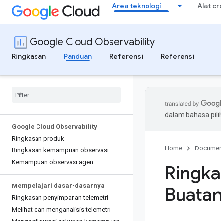
Area teknologi
Alat c
Google Cloud Observability
Ringkasan
Panduan
Referensi
Referensi
dalam bahasa pil
Google Cloud Observability
Ringkasan produk
Home
Documen
Ringkasan kemampuan observasi
Kemampuan observasi agen
Ringk
Mempelajari dasar-dasarnya
Buatan
Ringkasan penyimpanan telemetri
Melihat dan menganalisis telemetri