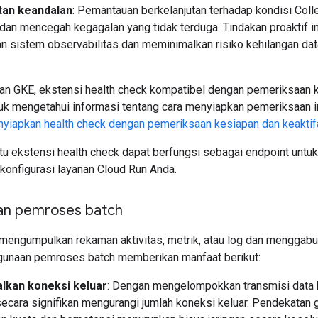
tan keandalan
: Pemantauan berkelanjutan terhadap kondisi Col
dan mencegah kegagalan yang tidak terduga. Tindakan proaktif i
n sistem observabilitas dan meminimalkan risiko kehilangan da
an GKE, ekstensi health check kompatibel dengan pemeriksaan k
uk mengetahui informasi tentang cara menyiapkan pemeriksaan ini
yiapkan health check dengan pemeriksaan kesiapan dan keaktif
atu ekstensi health check dapat berfungsi sebagai endpoint unt
konfigurasi layanan Cloud Run Anda.
n pemroses batch
mengumpulkan rekaman aktivitas, metrik, atau log dan menggabu
gunaan pemroses batch memberikan manfaat berikut:
lkan koneksi keluar
: Dengan mengelompokkan transmisi data 
secara signifikan mengurangi jumlah koneksi keluar. Pendekatan