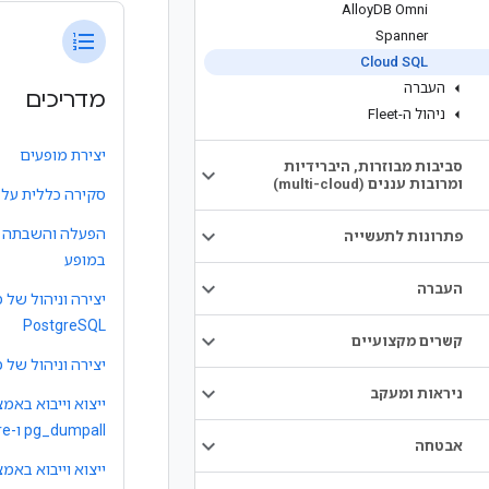
Alloy
DB Omni
Spanner
format_list_numbered
Cloud SQL
העברה
מדריכים
ניהול ה-Fleet
יצירת מופעים
סביבות מבוזרות
,
היברידיות
ומרובות עננים (multi-cloud)
סקירה כללית על 
הפעלה והשבתה ש
פתרונות לתעשייה
במופע
העברה
יצירה וניהול של 
PostgreSQL
קשרים מקצועיים
יצירה וניהול של משתמשי
ניראות ומעקב
pg_dumpall ו-pg_restore
אבטחה
ייצוא וייבוא באמצע