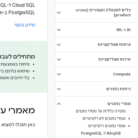
כלים למכפלה וקטורית (cross
PostgreSQL ב-Google Cloud Platform.
product)
מידע נוסף
‫AI ו-ML
פיתוח אפליקציות
מתחילים לעבוד 
אירוח אפליקציות
פיתוח באמצעות המוד
שימוש בחינם ביותר מ-20 מוצרים פופולריים, כולל ute Engine
Compute
בלי חיובים אוטומ
ניתוח נתונים
מסדי נתונים
מאמרי ע
סקירה כללית על מסדי נתונים
מסדי נתונים לא רלציוניים
כאן תוכלו למצוא מ
מסדי נתונים רלציוניים
DB ל-Postgre
Alloy
SQL