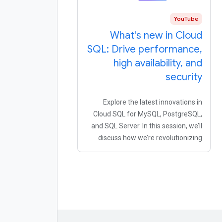
YouTube
What's new in Cloud
SQL: Drive performance,
high availability, and
security
Explore the latest innovations in
Cloud SQL for MySQL, PostgreSQL,
and SQL Server. In this session, we’ll
discuss how we’re revolutionizing
developer productivity and
supporting mission-critical apps with
uncompromised availability,
performance, and