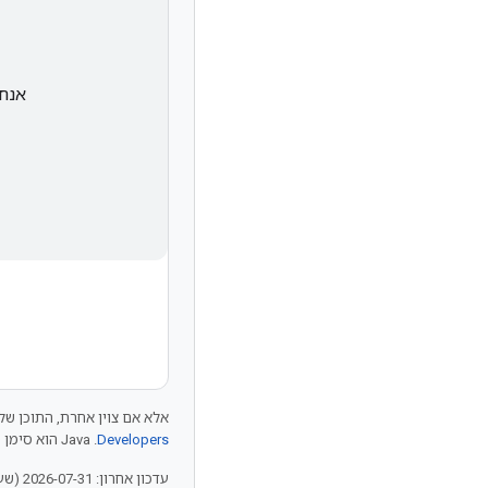
אנחנ
אלא אם צוין אחרת, התוכן של 
Developers‏
.‏ Java הוא סימן מסחרי רשום של חברת Oracle ו/או של השותפים העצמאיים שלה.
עדכון אחרון: 2026-07-31 (שעון UTC).