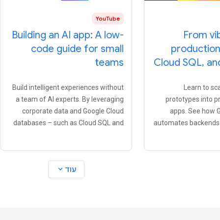
YouTube
Building an AI app: A low-
From vi
code guide for small
production:
teams
Cloud SQL, an
Build intelligent experiences without
Learn to sc
a team of AI experts. By leveraging
prototypes into p
corporate data and Google Cloud
apps. See how G
databases – such as Cloud SQL and
automates backends 
AlloyDB for PostgreSQL – you can
and Firestore for r
easily implement advanced
this video, the team 
capabilities like natural language
2" gap by showing de
expand_more
עוד
interfaces and