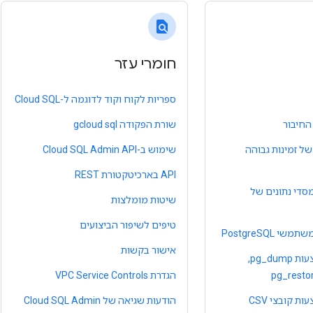
find_in_page
חומרי עזר
ספריות לקוח וקוד לדוגמה ל-Cloud SQL
החיבור
שורת הפקודה gcloud sql
ל זמינות גבוהה
שימוש ב-Cloud SQL Admin API
‫API בארכיטקטורת REST
מסדי נתונים של
שיטות מומלצות
טיפים לשיפור הביצועים
 PostgreSQL
אישור בקשות
ייצוא וייבוא באמצעות pg_dump,‏
הגדרת VPC Service Controls
ות קובצי CSV
הודעות שגיאה של Cloud SQL Admin