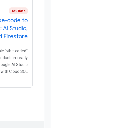
YouTube
be-code to
 AI Studio,
d Firestore
ale "vibe-coded"
roduction-ready
oogle AI Studio
with Cloud SQL
eal-time data. In
bridges the "day
velopers how to
transition