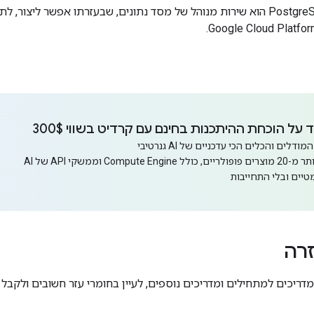
‫Cloud SQL ל-PostgreSQL הוא שירות מנוהל של מסד נתונים, שבעזרתו אפשר ל
על הוכחת ההיתכנות בחינם עם קרדיט בשווי 300$
לים והכלים הכי עדכניים של AI גנרטיבי
Comp וממשקי API של AI
טיים ובלי התחייבות
זרה
דריכים למתחילים ומדריכים נוספים, לעיין בחומרי עזר חשובים ולקבל ע