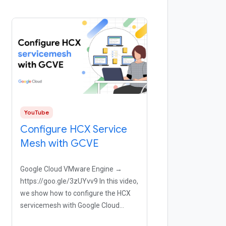
YouTube
Configure HCX Service
Mesh with GCVE
Google Cloud VMware Engine →
https://goo.gle/3zUYvv9 In this video,
we show how to configure the HCX
servicemesh with Google Cloud
VMware Engine. Watch this video to