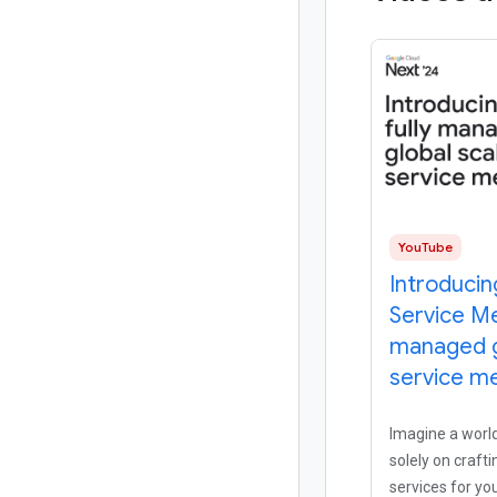
YouTube
Introducin
Service Me
managed g
service m
Imagine a world
solely on craft
services for yo