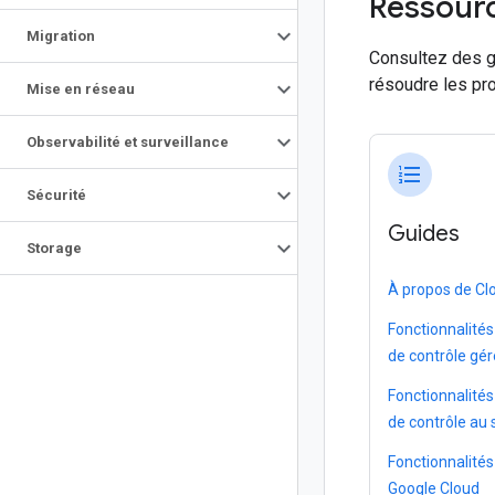
Ressour
Migration
Consultez des g
résoudre les pr
Mise en réseau
Observabilité et surveillance
format_list_numbered
Sécurité
Guides
Storage
À propos de Cl
Fonctionnalité
de contrôle gér
Fonctionnalité
de contrôle au 
Fonctionnalités
Google Cloud