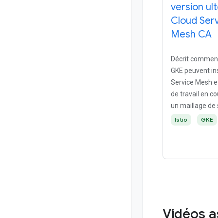
version ul
Cloud Ser
Mesh CA
Décrit comment
GKE peuvent ins
Service Mesh e
de travail en c
un maillage de s
Istio
GKE
Vidéos 