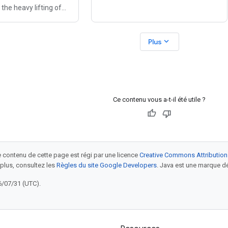
distributed workloads on Kubernetes
the heavy lifting of
or GKE, you probably have to manage
and reliability - enter
more and more services. But how
Mesh. We've melded
can you
expand_more
Plus
 Mesh's Istio-powered
Ce contenu vous a-t-il été utile ?
le contenu de cette page est régi par une licence
Creative Commons Attribution
 plus, consultez les
Règles du site Google Developers
. Java est une marque dé
6/07/31 (UTC).