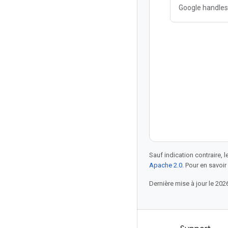
Google handles 
security, scale, 
Cloud Service 
Anthos Service
Sauf indication contraire, 
Apache 2.0
. Pour en savoir
Dernière mise à jour le 202