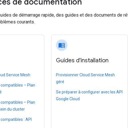
ces de documentation
uides de démarrage rapide, des guides et des documents de réfé
oblèmes courants.
menu_book
Guides d'installation
oud Service Mesh
Provisionner Cloud Service Mesh
géré
s compatibles – Plan
é
Se préparer à configurer avec les API
Google Cloud
s compatibles – Plan
sein du cluster
 compatibles : API