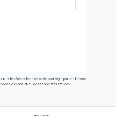
see how you can set up a network
profile, compute profile, and service
mesh.
 4.0
, et les échantillons de code sont régis par une licence
posée d'Oracle et/ou de ses sociétés affiliées.