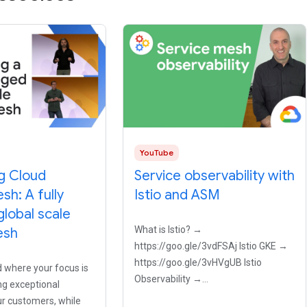
YouTube
g Cloud
Service observability with
sh: A fully
Istio and ASM
lobal scale
What is Istio? →
esh
https://goo.gle/3vdFSAj Istio GKE →
https://goo.gle/3vHVgUB Istio
 where your focus is
Observability →
ing exceptional
https://goo.gle/3vLgXmE If you run
ur customers, while