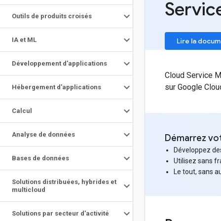
Servic
Outils de produits croisés
IA et ML
Lire la docu
Développement d'applications
Cloud Service Me
sur Google Clou
Hébergement d'applications
Calcul
Analyse de données
Démarrez votr
Développez des 
Bases de données
Utilisez sans f
Le tout, sans 
Solutions distribuées
,
hybrides et
multicloud
Solutions par secteur d'activité