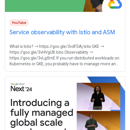
YouTube
Service observability with Istio and ASM
What is Istio? → https://goo.gle/3vdFSAj Istio GKE →
https://goo.gle/3vHVgUB Istio Observability →
https://goo.gle/3vLgXmE If you run distributed workloads on
Kubernetes or GKE, you probably have to manage more and
more services. But how can you