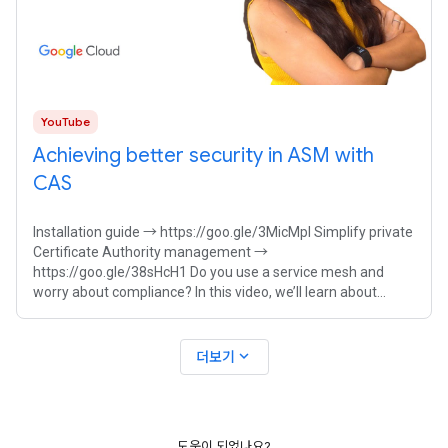
YouTube
Achieving better security in ASM with
CAS
Installation guide → https://goo.gle/3MicMpI Simplify private
Certificate Authority management →
https://goo.gle/38sHcH1 Do you use a service mesh and
worry about compliance? In this video, we’ll learn about
Certificate Authority Service (CAS), and
expand_more
더보기
도움이 되었나요?