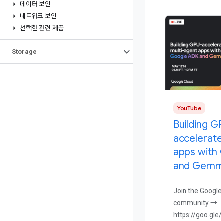
데이터 보안
네트워크 보안
선택한 관련 제품
Storage
YouTube
Building G
accelerat
apps with
and Gemm
Join the Googl
community →
https://goo.gle