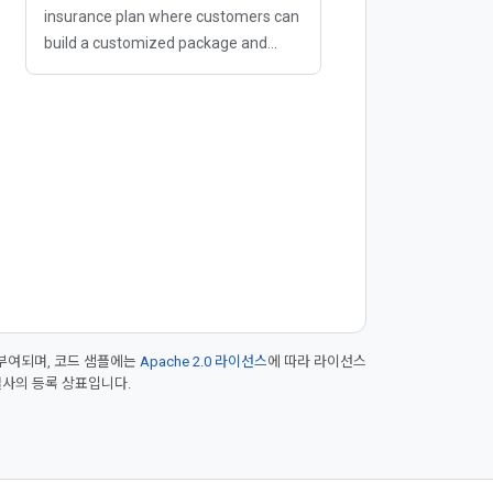
insurance plan where customers can
build a customized package and
adjust it as their needs change. To
help their salespeople quickly learn
the details of this comprehensive
product
부여되며, 코드 샘플에는
Apache 2.0 라이선스
에 따라 라이선스
 계열사의 등록 상표입니다.