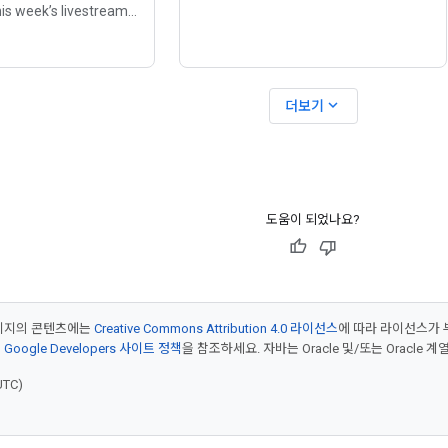
evolution of Business Intelligence by
is week’s livestream,
democratizing data access. Users
zop and @NVIDIA's Jay
can now bypass complex interfaces
n how to build a GPU-
and
tainability
expand_more
더보기
 from scratch. You’ll
도움이 되었나요?
페이지의 콘텐츠에는
Creative Commons Attribution 4.0 라이선스
에 따라 라이선스가 
은
Google Developers 사이트 정책
을 참조하세요. 자바는 Oracle 및/또는 Oracle
UTC)