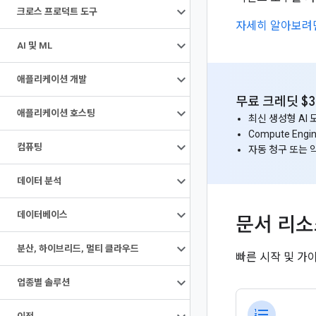
크로스 프로덕트 도구
자세히 알아보려면
AI 및 ML
애플리케이션 개발
무료 크레딧 $
애플리케이션 호스팅
최신 생성형 AI
Compute Eng
컴퓨팅
자동 청구 또는 
데이터 분석
데이터베이스
문서 리
분산
,
하이브리드
,
멀티 클라우드
빠른 시작 및 가
업종별 솔루션
format_list_numbered