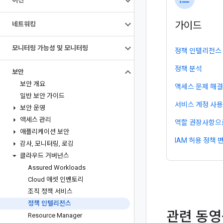
이전
가이드
네트워킹
모니터링 가능성 및 모니터링
정책 인텔리전스
정책 분석
보안
보안 개요
액세스 문제 해결
일반 보안 가이드
서비스 계정 사용
보안 운영
액세스 관리
역할 권장사항으
애플리케이션 보안
IAM 허용 정책
감사
,
모니터링
,
로깅
클라우드 거버넌스
Assured Workloads
Cloud 애셋 인벤토리
조직 정책 서비스
정책 인텔리전스
관련 동
Resource Manager