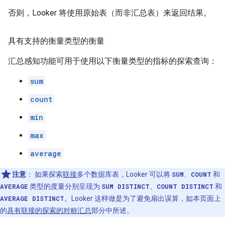
否则，Looker 将使用原始表（而非汇总表）来返回结果。
具有支持的衡量类型的衡量
汇总感知功能可用于使用以下衡量类型的指标的探索查询：
sum
count
min
max
average
注意
：
如果探索
联接
多个数据库表，Looker 可以将
SUM
、
COUNT
和
AVERAGE
类型的度量分别呈现为
SUM DISTINCT
、
COUNT DISTINCT
和
AVERAGE DISTINCT
。Looker 这样做是为了避免扇出误算，如本页面上
的
具有联接的探索的对称汇总
部分中所述。