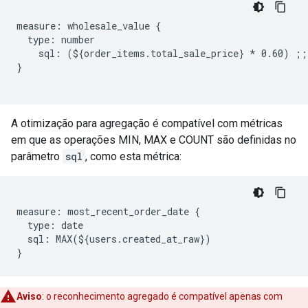
measure: wholesale_value {

  type: number

    sql: (${order_items.total_sale_price} * 0.60) ;;

}

A otimização para agregação é compatível com métricas
em que as operações MIN, MAX e COUNT são definidas no
parâmetro
sql
, como esta métrica:
measure: most_recent_order_date {

  type: date

  sql: MAX(${users.created_at_raw})

Aviso
:
o reconhecimento agregado é compatível apenas com