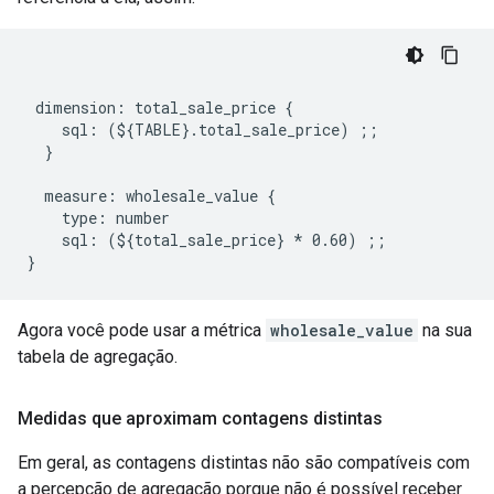
 dimension: total_sale_price {

    sql: (${TABLE}.total_sale_price) ;;

  }

  measure: wholesale_value {

    type: number

    sql: (${total_sale_price} * 0.60) ;;

Agora você pode usar a métrica
wholesale_value
na sua
tabela de agregação.
Medidas que aproximam contagens distintas
Em geral, as contagens distintas não são compatíveis com
a percepção de agregação porque não é possível receber