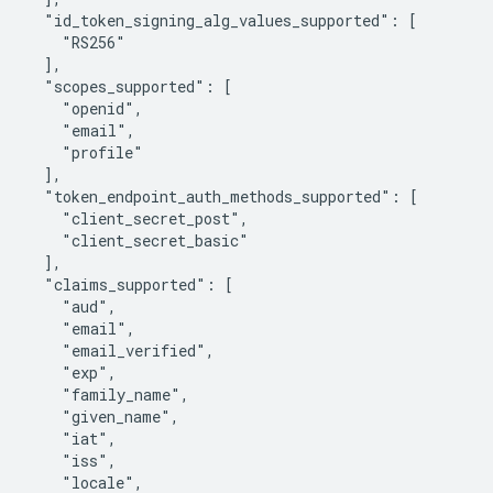
  "id_token_signing_alg_values_supported": [

    "RS256"

  ],

  "scopes_supported": [

    "openid",

    "email",

    "profile"

  ],

  "token_endpoint_auth_methods_supported": [

    "client_secret_post",

    "client_secret_basic"

  ],

  "claims_supported": [

    "aud",

    "email",

    "email_verified",

    "exp",

    "family_name",

    "given_name",

    "iat",

    "iss",

    "locale",
