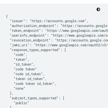
{

  "issuer": "https://accounts.google.com",

  "authorization_endpoint": "https://accounts.google.
  "token_endpoint": "https://www.googleapis.com/oauth
  "userinfo_endpoint": "https://www.googleapis.com/oa
  "revocation_endpoint": "https://accounts.google.com
  "jwks_uri": "https://www.googleapis.com/oauth2/v3/c
  "response_types_supported": [

    "code",

    "token",

    "id_token",

    "code token"

    "code id_token",

    "token id_token",

    "code token id_token",

    "none"

  ],

  "subject_types_supported": [

    "public"

  ],
