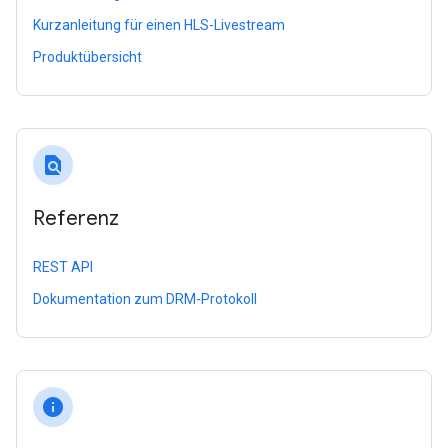
Kurzanleitung für einen HLS-Livestream
Produktübersicht
find_in_page
Referenz
REST API
Dokumentation zum DRM-Protokoll
info