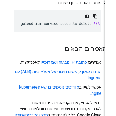
מוחקים את חשבון השירות:
gcloud
iam
service-accounts
delete
$SA_EMA
מאמרים הבאים
מגדירים
כתובת IP קבועה ושם דומיין
לאפליקציה.
הגדרת מאזן עומסים חיצוני של אפליקציות (ALB) עם
Ingress
אפשר לעיין ב
מדריכים נוספים בנושא Kubernetes
.
Engine
כדאי להעמיק את הקריאה ולהכיר דוגמאות
לארכיטקטורות, תרשימים ושיטות מומלצות בנושאי
Google Cloud. כל אלה זמינים ב
מרכז הארכיטקטורה