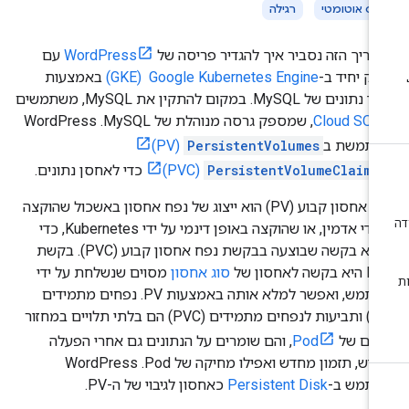
ייס אוטומטי
רגילה
דריך הזה נסביר איך להגדיר פריסה של
WordPress
עם
תק יחיד ב-
Google Kubernetes Engine ‏ (GKE)
באמצעות
מסד נתונים של MySQL. במקום להתקין את MySQL, משתמשים
Cloud SQL
, שמספק גרסה מנוהלת של MySQL. ‫WordPress
תמשת ב
PersistentVolumes
(PV)
PersistentVolumeClaims
(PVC)
כדי לאחסן נתונים.
נפח אחסון קבוע (PV) הוא ייצוג של נפח אחסון באשכול שהוקצה
על ידי אדמין, או שהוקצה באופן דינמי על ידי Kubernetes, כדי
למלא בקשה שבוצעה בבקשת נפח אחסון קבוע (PVC). בקשת
קשה לאחסון של
סוג אחסון
מסוים שנשלחת על ידי
משתמש, ואפשר למלא אותה באמצעות PV. נפחים מתמידים
(PV) ותביעות לנפחים מתמידים (PVC) הם בלתי תלויים במחזור
יים של
Pod
, והם שומרים על הנתונים גם אחרי הפעלה
מחדש, תזמון מחדש ואפילו מחיקה של Pod. ‫WordPress
תמש ב-
Persistent Disk
כאחסון לגיבוי של ה-PV.