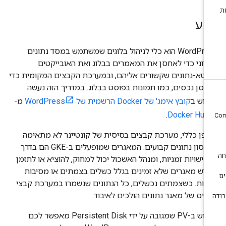
קע
‫WordPress הוא כלי לניהול בלוגים שמשתמש במסד נתונים
ציוני כדי לאחסן את המאמרים בבלוג ואת האובייקטים
מטא-נתונים שקשורים אליהם, ובמערכת הקבצים המקומית כדי
חסן נכסים, כמו תמונות בפוסט בבלוג. במדריך הזה נעשה
מוש ב
קובץ אימג' של Docker הרשמית של WordPress
מ-
.
Docker Hub
ופן כללי, מערכת קבצים בסיסית של קונטיינר לא מתאימה
לאחסון נתונים קבועים. המאגרים שמופעלים ב-GKE הם בדרך
ל ישויות זמניות, ומנהל האשכול יכול למחוק, להוציא או לתזמן
דש מאגרים שלא זמינים בגלל כשלים בצמתים או מסיבות
רות. כשצמתים נכשלים, כל הנתונים שנשמרו במערכת קבצי
סיס של מאגר נתונים הולכים לאיבוד.
שימוש ב-PV שמגובה על ידי Persistent Disk מאפשר לכם