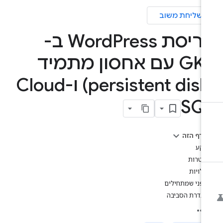
שליחת משוב
יסת Word
Press ב-
GKE עם אחסון מתמיד
(persistent disk) ו-Cloud
SQ
בדף הזה
רקע
מטרות
עלויות
לפני שמתחילים
הגדרת הסביבה