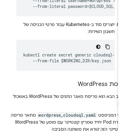
    --from-literal username=wordpress \

יוצרים סוד ב-Kubernetes עבור פרטי הכניסה של
חשבון השירות:
kubectl create secret generic cloudsql-inst
יסת Word
Press
השלב הבא הוא פריסת מאגר התגים של WordPress באשכול
GK
בץ המניפסט
wordpress_cloudsql.yaml
מתאר פריסה
שיוצרת Pod יחיד שמריץ קונטיינר עם מופע של WordPress.
ונטיינר הזה קורא את משתנה הסביבה