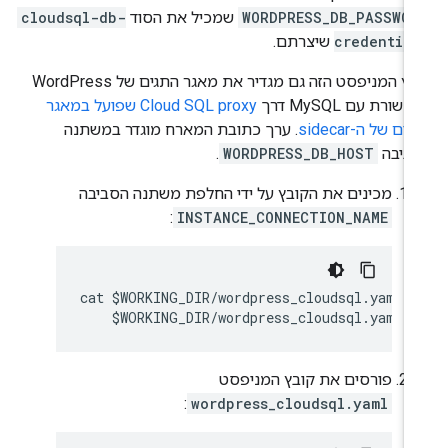
WORDPRESS_DB_PASSWOR
שמכיל את הסוד
cloudsql-db-
credential
שיצרתם.
קובץ המניפסט הזה גם מגדיר את מאגר התגים של WordPress
שורת עם MySQL דרך
Cloud SQL proxy שפועל במאגר
ים של ה-sidecar
. ערך כתובת המארח מוגדר במשתנה
ביבה
WORDPRESS_DB_HOST
.
מכינים את הקובץ על ידי החלפת משתנה הסביבה
:
INSTANCE_CONNECTION_NAME
cat $WORKING_DIR/wordpress_cloudsql.yaml.t
פורסים את קובץ המניפסט
:
wordpress_cloudsql.yaml