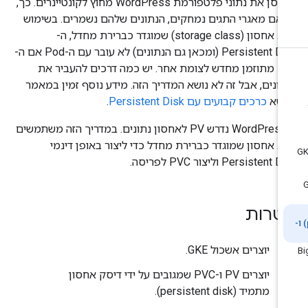
לאחסן את נתוני פלטפורמת WordPress מחוץ לקונטיינרים. כך,
 אם מאגרי התגים נמחקים, הנתונים שלהם נשמרים. בשימוש
בסוג אחסון (storage class) שמוגדר כברירת מחדל, ה-
Persistent Disk (ומכאן גם הנתונים) לא עובר עם ה-Pod אם ה-
Pod מתוזמן מחדש לצומת אחר. יש כמה דרכים להעביר את
תונים, אבל זה לא נושא המדריך הזה. מידע נוסף זמין במאמר
ושא
כרכים קבועים עם Persistent Disk
.
ב-WordPress נדרש PV לאחסון נתונים. במדריך הזה משתמשים
וג אחסון שמוגדר כברירת מחדל כדי ליצור באופן דינמי
Persistent  וליצור PVC לפריסה.
טרות
יוצרים אשכול GKE.
יוצרים PV ו-PVC שמגובים על ידי דיסק אחסון
מתמיד (persistent disk).