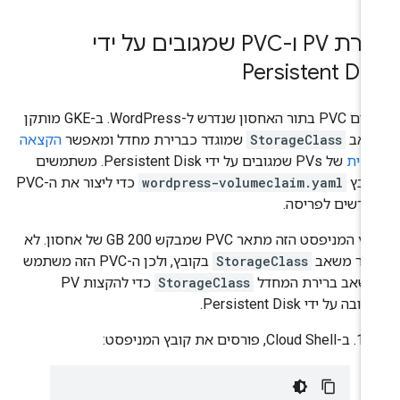
יצירת PV ו-PVC שמגובים על ידי
Persistent Di
יוצרים PVC בתור האחסון שנדרש ל-WordPress. ב-GKE מותקן
אב
StorageClass
שמוגדר כברירת מחדל ומאפשר
הקצאה
נמית
של PVs שמגובים על ידי Persistent Disk. משתמשים
ובץ
wordpress-volumeclaim.yaml
כדי ליצור את ה-PVC
דרשים לפריסה.
קובץ המניפסט הזה מתאר PVC שמבקש 200 GB של אחסון. לא
גדר משאב
StorageClass
בקובץ, ולכן ה-PVC הזה משתמש
שאב ברירת המחדל
StorageClass
כדי להקצות PV
בה על ידי Persistent Disk.
ב-Cloud Shell, פורסים את קובץ המניפסט: