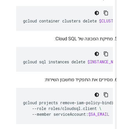
gcloud
container
clusters
delete
$CLUSTER_
מחיקת המכונה של Cloud SQL:
gcloud
sql
instances
delete
$INSTANCE_NAME
מסירים את התפקיד מחשבון השירות:
gcloud
projects
remove-iam-policy-binding
--role
roles/cloudsql.client
\
--member
serviceAccount:
$SA_EMAIL