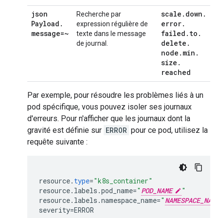
json
scale
.
down
.
Recherche par
Payload
.
error
.
expression régulière de
message=~
failed
.
to
.
texte dans le message
delete
.
de journal.
node
.
min
.
size
.
reached
Par exemple, pour résoudre les problèmes liés à un
pod spécifique, vous pouvez isoler ses journaux
d'erreurs. Pour n'afficher que les journaux dont la
gravité est définie sur
ERROR
pour ce pod, utilisez la
requête suivante :
resource
.
type
=
"k8s_container"
resource
.
labels
.
pod_name
=
"
POD_NAME
"
resource
.
labels
.
namespace_name
=
"
NAMESPACE_NAM
severity
=
ERROR