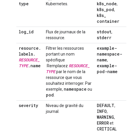
type
k8s
_
node
Kubernetes.
,
k8s
_
pod
,
k8s
_
container
log
_
id
stdout
Flux de journaux de la
,
stderr
ressource.
resource
.
example-
Filtrer les ressources
labels
.
namespace-
portant un nom
RESOURCE
_
name
spécifique
,
TYPE
.
name
RESOURCE
_
example-
Remplacez
TYPE
pod-name
par le nom de la
ressource que vous
souhaitez interroger. Par
namespace
exemple,
ou
pod
.
severity
DEFAULT
Niveau de gravité du
,
INFO
journal.
,
WARNING
,
ERROR
et
CRITICAL