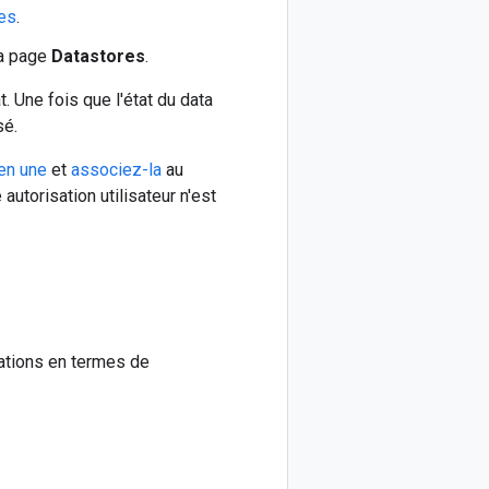
es
.
 la page
Datastores
.
t. Une fois que l'état du data
sé.
en une
et
associez-la
au
torisation utilisateur n'est
e
cations en termes de