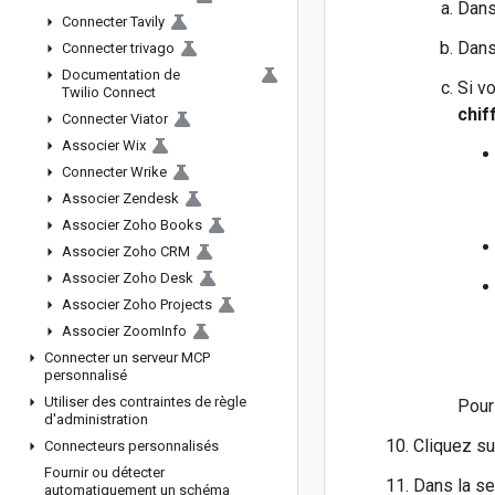
Dans
Connecter Tavily
Dans
Connecter trivago
Documentation de
Si v
Twilio Connect
chif
Connecter Viator
Associer Wix
Connecter Wrike
Associer Zendesk
Associer Zoho Books
Associer Zoho CRM
Associer Zoho Desk
Associer Zoho Projects
Associer Zoom
Info
Connecter un serveur MCP
personnalisé
Utiliser des contraintes de règle
Pour
d'administration
Cliquez s
Connecteurs personnalisés
Fournir ou détecter
Dans la s
automatiquement un schéma