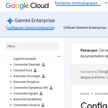
Domaines technologiques
Connecter AWS Marketplace
Associer Blockscout
Connect Box
Gemini Enterprise
Associer Calendly
Configurer Gemini Enterprise
Utiliser Gemini Enterprise
Associer Confluence Cloud
Associer Confluence
Data Center
Connecter Courtroom5
Connecter Crossbeam
Remarque
: Cet e
Connecter une plate-forme de
documentation de 
cryptomonnaies
Connecter Descript
Connect Dice
Associer Docusign
langue préférée. 
Associer Dropbox
Connecter Dynamics 365
Connecter Egnyte
Home
Documen
Associer Excalidraw
Config
Connecter Fiscal
.
ai