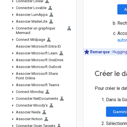
Connecter Linear
Connecter Lovable
A
Associer Lum
Apps
Associer Mailer
Lite
Rech
Connecter un graphique
Mermaid
Acco
Connect Midpage
auto
Associer Microsoft Entra ID
Remarque :
Hugging 
Associer Microsoft Learn
Associer Microsoft One
Drive
Associer Microsoft Outlook
Créer le d
Associer Microsoft Share
Point Online
Associer Microsoft Teams
Pour créer le d
Connect Monday
Connecter Net
Documents
Dans la Go
Connecter Moody's
Gemini
Associer Nexla
Associer Notion
Sélection
Connecter Open Targets