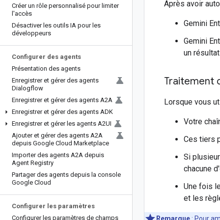
Après avoir aut
Créer un rôle personnalisé pour limiter
l'accès
Gemini Ent
Désactiver les outils IA pour les
développeurs
Gemini Ent
un résulta
Configurer des agents
Présentation des agents
Traitement 
Enregistrer et gérer des agents
Dialogflow
Enregistrer et gérer des agents A2A
Lorsque vous uti
Enregistrer et gérer des agents ADK
Votre chaî
Enregistrer et gérer les agents A2UI
Ajouter et gérer des agents A2A
Ces tiers 
depuis Google Cloud Marketplace
Importer des agents A2A depuis
Si plusieu
Agent Registry
chacune d'
Partager des agents depuis la console
Google Cloud
Une fois l
et les règ
Configurer les paramètres
Configurer les paramètres de champs
Remarque
: Pour am