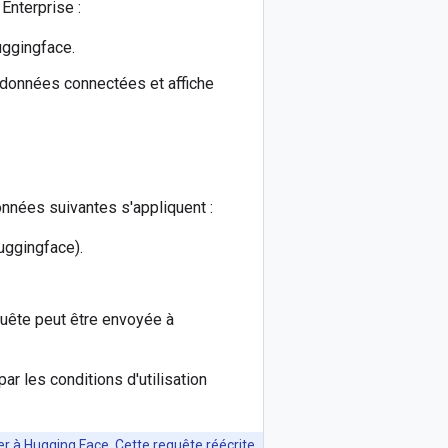
Enterprise :
uggingface.
 données connectées et affiche
onnées suivantes s'appliquent :
uggingface).
quête peut être envoyée à
ar les conditions d'utilisation
yer à Hugging Face. Cette requête réécrite