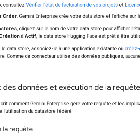
s, consultez
Vérifier l'état de facturation de vos projets
et
Licenc
ur
Créer
. Gemini Enterprise crée votre data store et l'affiche sur
astores
, cliquez sur le nom de votre data store pour afficher l'éta
Création
à
Actif
, le data store Hugging Face est prêt à être utili
 le data store, associez-le à une application existante ou
créez-
e. Comme ce connecteur utilise des données publiques, aucune au
t des données et exécution de la requêt
écrit comment Gemini Enterprise gère votre requête et les impli
e l'utilisation du datastore fédéré.
e la requête