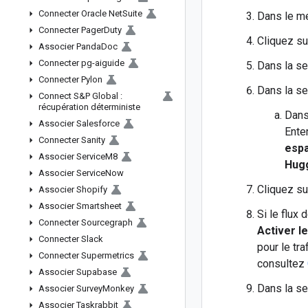
Connecter Oracle Net
Suite
Dans le me
Connecter Pager
Duty
Cliquez s
Associer Panda
Doc
Connecter pg-aiguide
Dans la s
Connecter Pylon
Dans la s
Connect S&P Global :
récupération déterministe
Dans
Associer Salesforce
Ente
Connecter Sanity
esp
Associer Service
M8
Hugg
Associer Service
Now
Cliquez s
Associer Shopify
Associer Smartsheet
Si le flux
Connecter Sourcegraph
Activer l
Connecter Slack
pour le tra
Connecter Supermetrics
consultez
Associer Supabase
Dans la s
Associer Survey
Monkey
Associer Taskrabbit