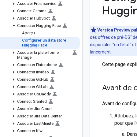
Associer Freshservice
Huggi
Connect Gamma
Associer Hub
Spot
Connecter Hugging Face
Version Preview pu
Aperçu
des offres de pré-DG" de
Configurer un data store
disponibles "en l'état" e
Hugging Face
lancement
.
Associer la plate-forme i
Manage
Cette page expl
Connecter l'interphone
Connecter Invideo
Connecter Git
Hub
Avant de
Connecter Git
Lab
Associer Go
Daddy
Connect Granted
Avant de config
Associer Jira Cloud
Attribuez 
Associer Jira Data Center
pour que l
Associer Last
Minute
Connecter Kiwi
Dans