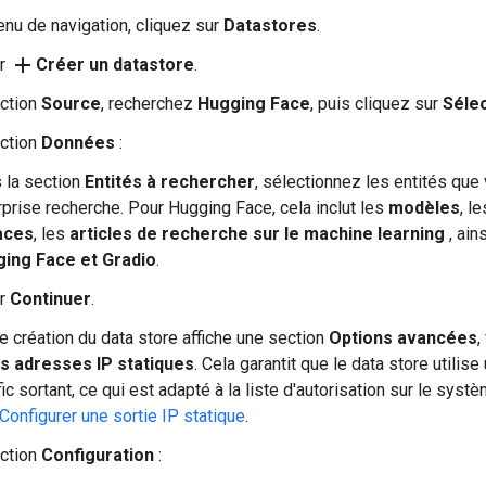
nu de navigation, cliquez sur
Datastores
.
add
ur
Créer un datastore
.
ection
Source
, recherchez
Hugging Face
, puis cliquez sur
Séle
ection
Données
:
 la section
Entités à rechercher
, sélectionnez les entités qu
rprise recherche. Pour Hugging Face, cela inclut les
modèles
, l
aces
, les
articles de recherche sur le machine learning
, ain
ing Face et Gradio
.
ur
Continuer
.
 de création du data store affiche une section
Options avancées
,
es adresses IP statiques
. Cela garantit que le data store utili
fic sortant, ce qui est adapté à la liste d'autorisation sur le sys
Configurer une sortie IP statique
.
ection
Configuration
: