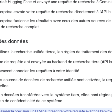
orisé Hugging Face et envoyé une requête de recherche à Gemini 
erprise envoie votre requête de recherche directement à l'API h
erprise fusionne les résultats avec ceux des autres sources de
t de recherche complet.
des données
lisez la recherche unifiée tierce, les règles de traitement des d
ne de requête est envoyée au backend de recherche tiers (API h
peuvent associer les requêtes à votre identité.
rs sources de données de recherche unifiée sont activées, la re
elles.
es données transférées vers le système tiers, elles sont régies p
les de confidentialité de ce système.
éliorer la précision, un LLM peut réécrire votre requête avant de l'envo