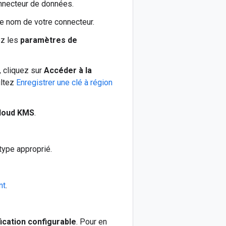
onnecteur de données.
le nom de votre connecteur.
z les
paramètres de
, cliquez sur
Accéder à la
ultez
Enregistrer une clé à région
Cloud KMS
.
 type approprié.
nt
.
fication configurable
. Pour en