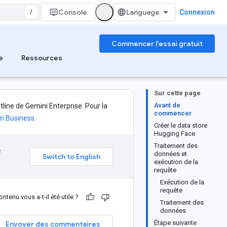
/
Console
Connexion
Commencer l'essai gratuit
e
Ressources
Sur cette page
Avant de
line de Gemini Enterprise. Pour la
commencer
on Business
.
Créer le data store
Hugging Face
Traitement des
e
données et
exécution de la
requête
Exécution de la
requête
ntenu vous a-t-il été utile ?
Traitement des
données
Étape suivante
Envoyer des commentaires