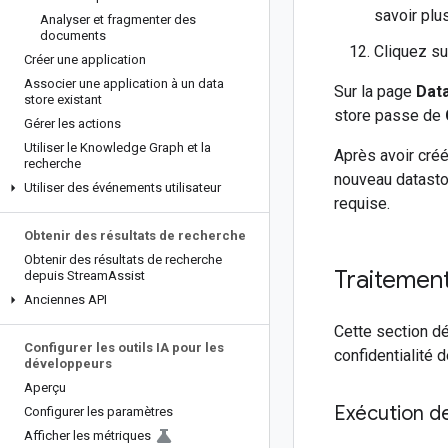
savoir plu
Analyser et fragmenter des
documents
Cliquez s
Créer une application
Associer une application à un data
Sur la page
Dat
store existant
store passe de
Gérer les actions
Utiliser le Knowledge Graph et la
Après avoir créé
recherche
nouveau datastor
Utiliser des événements utilisateur
requise.
Obtenir des résultats de recherche
Obtenir des résultats de recherche
Traitemen
depuis Stream
Assist
Anciennes API
Cette section d
Configurer les outils IA pour les
confidentialité d
développeurs
Aperçu
Exécution d
Configurer les paramètres
Afficher les métriques