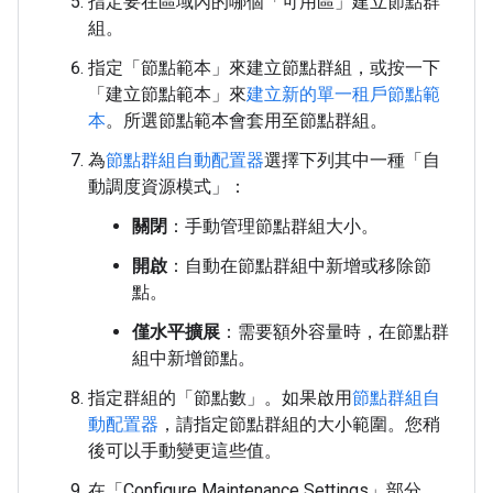
指定要在區域內的哪個「可用區」
建立節點群
組。
指定「節點範本」
來建立節點群組，或按一下
「建立節點範本」
來
建立新的單一租戶節點範
本
。所選節點範本會套用至節點群組。
為
節點群組自動配置器
選擇下列其中一種「自
動調度資源模式」
：
關閉
：手動管理節點群組大小。
開啟
：自動在節點群組中新增或移除節
點。
僅水平擴展
：需要額外容量時，在節點群
組中新增節點。
指定群組的「節點數」
。如果啟用
節點群組自
動配置器
，請指定節點群組的大小範圍。您稍
後可以手動變更這些值。
在「Configure Maintenance Settings」
部分，