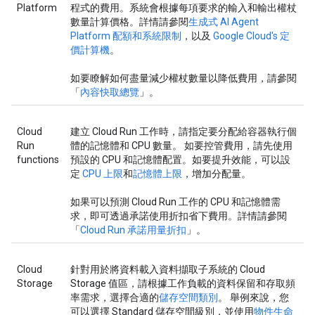
Platform
程式的費用。系統會根據每項要求的輸入和輸出權杖
數量計算價格。詳情請參閱
生成式 AI Agent
Platform 配額和系統限制
，以及
Google Cloud's 定
價計算機
。
如要瞭解如何盡量減少權杖數量以降低費用，請參閱
「
內容快取總覽
」。
Cloud
建立 Cloud Run 工作時，請指定要分配給容器執行個
Run
體的記憶體和 CPU 數量。 如要控管費用，請先使用
functions
預設的 CPU 和記憶體配置。如要提升效能，可以設
定
CPU 上限
和
記憶體上限
，增加分配量。
如果可以預測 Cloud Run 工作的 CPU 和記憶體需
求，即可透過承諾使用折扣省下費用。詳情請參閱
「
Cloud Run 承諾用量折扣
」。
Cloud
針對用於將資料載入資料擷取子系統的 Cloud
Storage
Storage 值區，請根據工作負載的資料保留和存取頻
率需求，選擇合適的
儲存空間類別
。 舉例來說，您
可以選擇 Standard 儲存空間級別，並使用
物件生命