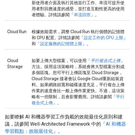
新使用者介面及執行其他並行工作。串流可提升使
用者對回應速度的感受，並打造互動性更高的使用
者體驗。詳情請參閱「
串流回答
」。
Cloud Run
根據效能需求，調整 Cloud Run 執行個體的記憶體
和 CPU 配置。詳情請參閱「
設定工作的 CPU 上限
」
和「
設定服務的記憶體上限
」。
Cloud
如要上傳大型檔案，可以使用「
平行複合式上傳
」
Storage
方法。採用這項策略時，系統會將大型檔案分割成
多個區塊。您可平行上傳區塊至 Cloud Storage，
Cloud Storage 接著會以 Google Cloud重新組裝資
料。如果網路頻寬和磁碟速度充足，平行複合上傳
作業的速度會比一般上傳作業更快。不過，這項策
略有一些限制，且會影響費用。詳情請參閱「
平行
複合式上傳
」。
如要瞭解 AI 和機器學習工作負載的效能最佳化原則和建
議，請參閱 Well-Architected Framework 中的「
AI 和機器
學習觀點：效能最佳化
」。