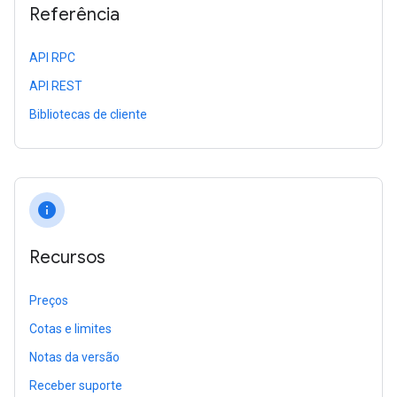
Referência
API RPC
API REST
Bibliotecas de cliente
info
Recursos
Preços
Cotas e limites
Notas da versão
Receber suporte