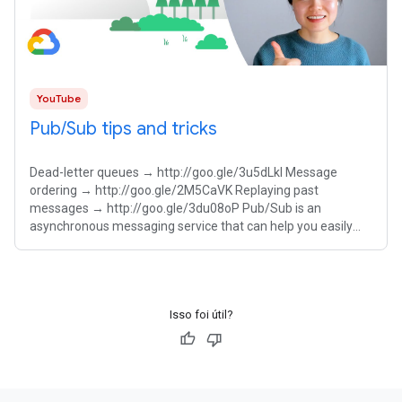
YouTube
Pub/Sub tips and tricks
Dead-letter queues → http://goo.gle/3u5dLkl Message
ordering → http://goo.gle/2M5CaVK Replaying past
messages → http://goo.gle/3du08oP Pub/Sub is an
asynchronous messaging service that can help you easily
run serverless applications. However, there
Isso foi útil?