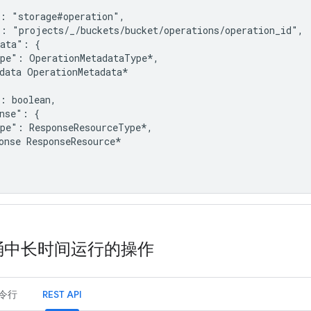
: "storage#operation",

: "projects/_/buckets/bucket/operations/operation_id",

ata": {

pe": OperationMetadataType*,

data OperationMetadata*

: boolean,

nse": {

pe": ResponseResourceType*,

onse ResponseResource*

桶中长时间运行的操作
令行
REST API