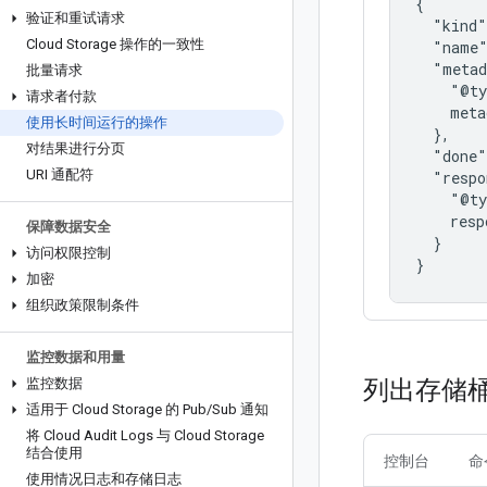
{

验证和重试请求
  "kind"
Cloud Storage 操作的一致性
  "name"
  "metad
批量请求
    "@ty
请求者付款
    meta
使用长时间运行的操作
  },

对结果进行分页
  "done"
URI 通配符
  "respo
    "@ty
    resp
保障数据安全
  }

访问权限控制
}
加密
组织政策限制条件
监控数据和用量
列出存储
监控数据
适用于 Cloud Storage 的 Pub
/
Sub 通知
将 Cloud Audit Logs 与 Cloud Storage
结合使用
控制台
命
使用情况日志和存储日志