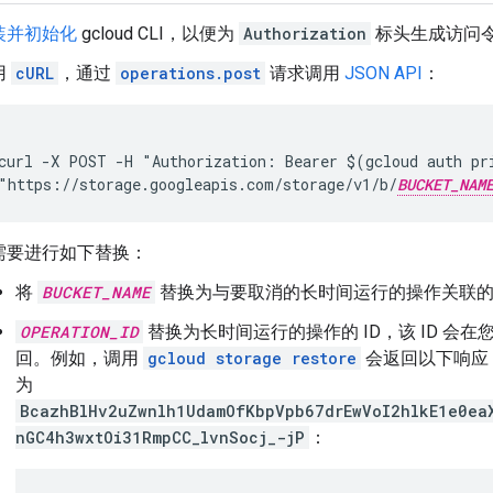
装并初始化
gcloud CLI
，以便为
Authorization
标头生成访问
用
cURL
，通过
operations.post
请求调用
JSON API
：
curl -X POST -H "Authorization: Bearer $(gcloud auth pri
"https://storage.googleapis.com/storage/v1/b/
BUCKET_NAM
需要进行如下替换：
将
BUCKET_NAME
替换为与要取消的长时间运行的操作关联
OPERATION_ID
替换为长时间运行的操作的 ID，该 ID 会
回。例如，调用
gcloud storage restore
会返回以下响应，
为
BcazhBlHv2uZwnlh1UdamOfKbpVpb67drEwVoI2hlkE1e0ea
nGC4h3wxtOi31RmpCC_lvnSocj_-jP
：