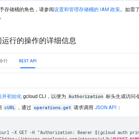
予存储桶的角色，请参阅
设置和管理存储桶的 IAM 政策
。如需
。
间运行的操作的详细信息
令行
REST API
装并初始化
gcloud CLI
，以便为
Authorization
标头生成访问
用
cURL
，通过
operations.get
请求调用
JSON API
：
curl -X GET -H "Authorization: Bearer $(gcloud auth prin
"https://storage.googleapis.com/storage/v1/b/
BUCKET_NAM