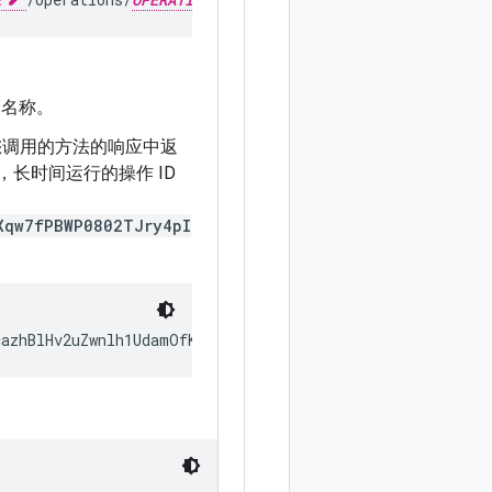
的名称。
在您调用的方法的响应中返
长时间运行的操作 ID
Xqw7fPBWP0802TJry4pI
cazhBlHv2uZwnlh1UdamOfKbpVpb67drEwVoI2hlkE1e0eaXqw7fPBW