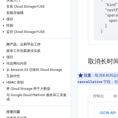
快速入门
  "kind"
安装 Cloud Storage FUSE
  "nextP
装载存储桶
  "opera
缓存
    oper
  ]

性能
}
监控 Cloud Storage FUSE
跨产品、云和平台工作
媒体工作负载最佳实践
项目
取消长时
传送网站内容
从 Amazon S3 迁移到 Cloud Storage
注意
：取消长时间运
互操作性
cancellation
字段，但
HMAC 密钥
将 Cloud Storage 用于大数据
与 Google Cloud Platform 服务和工具集
控制台
命
成
排查问题
JSON API