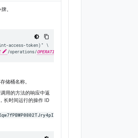
令牌。
nt-access-token)" \

E
/operations/
OPERATION_ID
/cancel"
的存储桶名称。
在您调用的方法的响应中返
长时间运行的操作 ID
Xqw7fPBWP0802TJry4pI