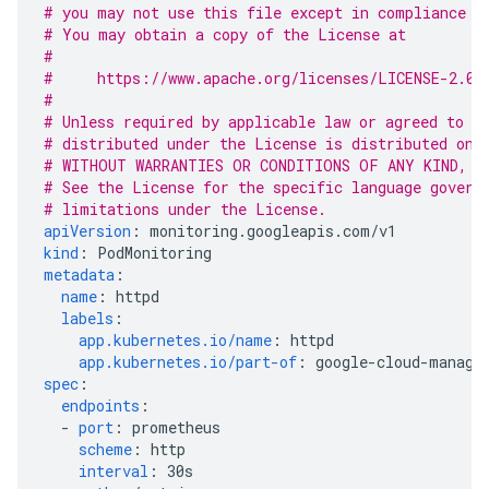
# you may not use this file except in compliance w
# You may obtain a copy of the License at
#
#     https://www.apache.org/licenses/LICENSE-2.0
#
# Unless required by applicable law or agreed to i
# distributed under the License is distributed on 
# WITHOUT WARRANTIES OR CONDITIONS OF ANY KIND, e
# See the License for the specific language govern
# limitations under the License.
apiVersion
:
monitoring.googleapis.com/v1
kind
:
PodMonitoring
metadata
:
name
:
httpd
labels
:
app.kubernetes.io/name
:
httpd
app.kubernetes.io/part-of
:
google-cloud-manage
spec
:
endpoints
:
-
port
:
prometheus
scheme
:
http
interval
:
30s