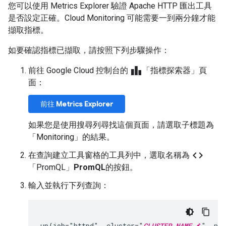
您可以使用 Metrics Explorer 驗證 Apache HTTP 匯出工具
是否設定正確。Cloud Monitoring 可能需要一到兩分鐘才能
擷取指標。
如要確認指標已擷取，請按照下列步驟操作：
leaderboard
前往 Google Cloud 控制台的
「指標探索器」
頁
面：
前往
Metrics Explorer
如果您是使用搜尋列尋找這個頁面，請選取子標題為
「Monitoring」的結果
。
code
在查詢建立工具窗格的工具列中，選取名稱為
「PromQL」
PromQL
的按鈕。
輸入並執行下列查詢：
up{job="httpd", cluster="
CLUSTER_NAME
", na