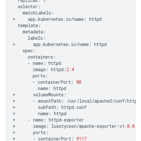
replicas
:
1
selector
:
matchLabels
:
+
app
.
kubernetes
.
io
/
name
:
httpd
template
:
metadata
:
labels
:
+
app
.
kubernetes
.
io
/
name
:
httpd
spec
:
containers
:
-
name
:
httpd
image
:
httpd
:
2.4
ports
:
-
containerPort
:
80
name
:
httpd
+
volumeMounts
:
+
-
mountPath
:
/
usr
/
local
/
apache2
/
conf
/
httpd
+
subPath
:
httpd
.
conf
+
name
:
httpd
+
-
name
:
httpd
-
exporter
+
image
:
lusotycoon
/
apache
-
exporter
:
v1
.0.0
+
ports
:
+
-
containerPort
:
9117