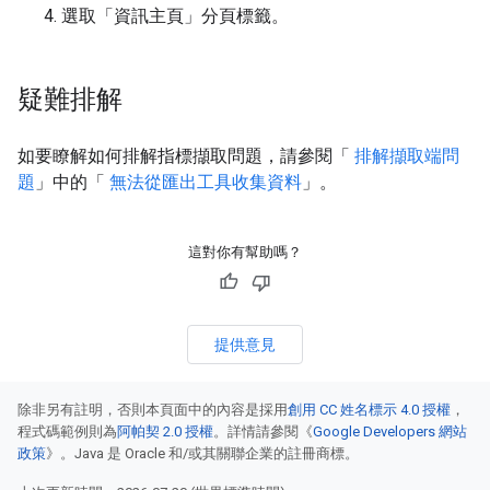
選取「資訊主頁」
分頁標籤。
疑難排解
如要瞭解如何排解指標擷取問題，請參閱「
排解擷取端問
題
」中的「
無法從匯出工具收集資料
」。
這對你有幫助嗎？
提供意見
除非另有註明，否則本頁面中的內容是採用
創用 CC 姓名標示 4.0 授權
，
程式碼範例則為
阿帕契 2.0 授權
。詳情請參閱《
Google Developers 網站
政策
》。Java 是 Oracle 和/或其關聯企業的註冊商標。