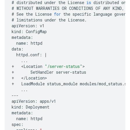
#
distributed
under
the
License
is
distributed
on
#
WITHOUT
WARRANTIES
OR
CONDITIONS
OF
ANY
KIND
,
e
#
See
the
License
for
the
specific
language
govern
#
limitations
under
the
License
.
apiVersion
:
v1
kind
:
ConfigMap
metadata
:
name
:
httpd
data
:
httpd
.
conf
:
|
...
+
<
Location
"/server-status"
+
SetHandler
server
-
status
+
<
/
Location
+
LoadModule
status_module
modules
/
mod_status
.
so
...
---
apiVersion
:
apps
/
v1
kind
:
Deployment
metadata
:
name
:
httpd
spec
: