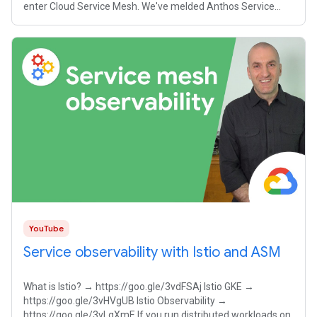
enter Cloud Service Mesh. We've melded Anthos Service
Mesh's Istio-powered
YouTube
Service observability with Istio and ASM
What is Istio? → https://goo.gle/3vdFSAj Istio GKE →
https://goo.gle/3vHVgUB Istio Observability →
https://goo.gle/3vLgXmE If you run distributed workloads on