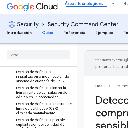
Áreas tecnológicas
He
ejecutado un script de Python
codificado en Base64
Evasión de defensas: se ha
ejecutado una secuencia de
Security
Security Command Center
comandos shell codificada en
Base64
Introducción
Guías
Referencia
Ejemplos
Re
Evasión de defensas: se ha
creado una implementación de
carga de trabajo de acceso de
emergencia
Evasión de defensas: se ha
actualizado la implementación de
cargas de trabajo de emergencia
prefieras. Las tr
Evasión de defensas:
inhabilitación o modificación del
sistema de auditoría de Linux
Home
Documen
Evasión de defensas: lanzar la
herramienta de compilación de
Detecc
código en un contenedor
Evasión de defensas: solicitud de
firma de certificado (CSR)
compro
eliminada manualmente
Evasión de defensas: posible
sensib
suplantación de identidad de