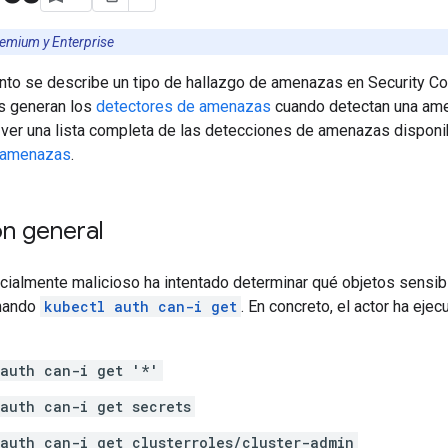
remium y Enterprise
to se describe un tipo de hallazgo de amenazas en Security C
s generan los
detectores de amenazas
cuando detectan una ame
a ver una lista completa de las detecciones de amenazas disponi
 amenazas
.
ón general
cialmente malicioso ha intentado determinar qué objetos sensi
mando
kubectl auth can-i get
. En concreto, el actor ha eje
 auth can-i get '*'
auth can-i get secrets
auth can-i get clusterroles/cluster-admin