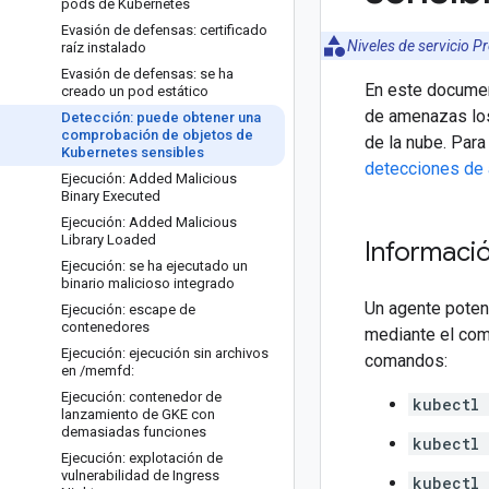
pods de Kubernetes
Evasión de defensas: certificado
Niveles de servicio P
raíz instalado
Evasión de defensas: se ha
En este documen
creado un pod estático
de amenazas lo
Detección: puede obtener una
comprobación de objetos de
de la nube. Par
Kubernetes sensibles
detecciones de
Ejecución: Added Malicious
Binary Executed
Ejecución: Added Malicious
Library Loaded
Informaci
Ejecución: se ha ejecutado un
binario malicioso integrado
Un agente poten
Ejecución: escape de
contenedores
mediante el co
Ejecución: ejecución sin archivos
comandos:
en
/
memfd:
Ejecución: contenedor de
kubectl
lanzamiento de GKE con
demasiadas funciones
kubectl 
Ejecución: explotación de
vulnerabilidad de Ingress
kubectl 