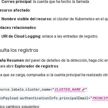
Correo principal:
la cuenta que ha hecho la llamada.
ecurso afectado
:
Nombre visible del recurso:
el clúster de Kubernetes en el qu
nlaces relacionados
:
URI de Cloud Logging:
enlace a las entradas de registro.
ulta los registros
aña Resumen
del panel de detalles de la detección, haga clic e
ara abrir
Explorador de registros
.
na que se carga, comprueba si la cuenta principal ha realizado ot
ource.labels.cluster_name="
CLUSTER_NAME
"
toPayload.authenticationInfo.principalEmail="
PRINCIP
los cambios siguientes: