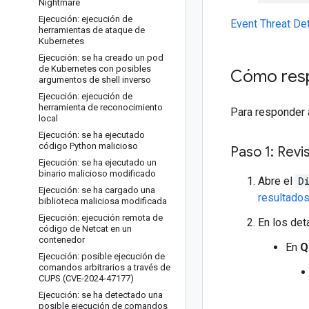
Nightmare
Ejecución: ejecución de
Event Threat De
herramientas de ataque de
Kubernetes
Ejecución: se ha creado un pod
de Kubernetes con posibles
Cómo res
argumentos de shell inverso
Ejecución: ejecución de
herramienta de reconocimiento
Para responder 
local
Ejecución: se ha ejecutado
código Python malicioso
Paso 1: Revi
Ejecución: se ha ejecutado un
binario malicioso modificado
Abre el
D
Ejecución: se ha cargado una
resultado
biblioteca maliciosa modificada
Ejecución: ejecución remota de
En los det
código de Netcat en un
contenedor
En
Q
Ejecución: posible ejecución de
comandos arbitrarios a través de
CUPS (CVE-2024-47177)
Ejecución: se ha detectado una
posible ejecución de comandos