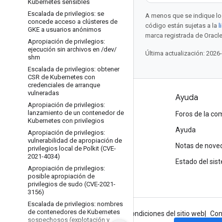
Kubernetes sensibles
Escalada de privilegios: se
A menos que se indique lo 
concede acceso a clústeres de
código están sujetas a la
l
GKE a usuarios anónimos
marca registrada de Oracle
Apropiación de privilegios:
ejecución sin archivos en
/
dev
/
Última actualización: 2026
shm
Escalada de privilegios: obtener
CSR de Kubernetes con
credenciales de arranque
vulneradas
Productos y precios
Ayuda
Apropiación de privilegios:
lanzamiento de un contenedor de
Ver todos los productos
Foros de la c
Kubernetes con privilegios
Precios de Google Cloud
Ayuda
Apropiación de privilegios:
vulnerabilidad de apropiación de
Google Cloud Marketplace
Notas de nove
privilegios local de Polkit (CVE-
2021-4034)
Contactar con Ventas
Estado del sis
Apropiación de privilegios:
posible apropiación de
privilegios de sudo (CVE-2021-
3156)
Escalada de privilegios: nombres
de contenedores de Kubernetes
Información de Google
Privacidad
Condiciones del sitio web
Con
sospechosos (explotación y