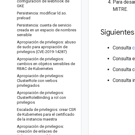
configuración de webhook de
Para desar
GKE
MITRE.
Persistencia: modificar ld
.
so
.
preload
Persistencia: cuenta de servicio
creada en un espacio de nombres
Siguiente
sensible
Apropiación de privilegios: abuso
de sudo para apropiación de
Consulta
c
privilegios (CVE-2019-14287)
Consulta 
Apropiación de privilegios:
cambios en objetos sensibles de
RBAC de Kubernetes
Consulta
Apropiación de privilegios:
Consulta i
Cluster
Role con verbos
privilegiados
Apropiación de privilegios:
Cluster
Role
Binding a rol con
privilegios
Escalada de privilegios: crear CSR
de Kubernetes para el certificado
de la instancia maestra
Apropiación de privilegios:
creación de enlaces de