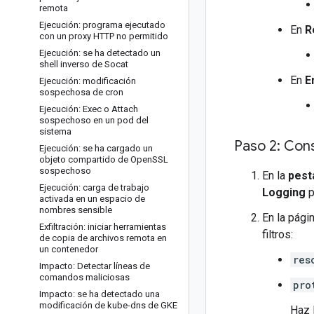
remota
Ejecución: programa ejecutado
En
R
con un proxy HTTP no permitido
Ejecución: se ha detectado un
shell inverso de Socat
En
E
Ejecución: modificación
sospechosa de cron
Ejecución: Exec o Attach
sospechoso en un pod del
sistema
Paso 2: Cons
Ejecución: se ha cargado un
objeto compartido de Open
SSL
sospechoso
En la
pest
Ejecución: carga de trabajo
Logging
p
activada en un espacio de
nombres sensible
En la pági
Exfiltración: iniciar herramientas
filtros:
de copia de archivos remota en
un contenedor
res
Impacto: Detectar líneas de
comandos maliciosas
pro
Impacto: se ha detectado una
modificación de kube-dns de GKE
Haz 