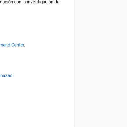
igación con la investigación de
mmand Center
.
enazas
.