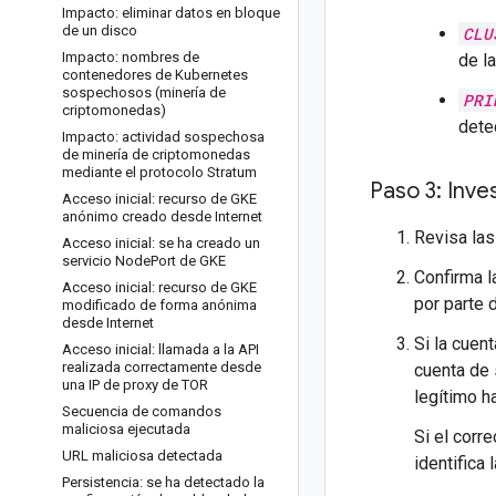
Impacto: eliminar datos en bloque
de un disco
CLU
Impacto: nombres de
de l
contenedores de Kubernetes
sospechosos (minería de
PRI
criptomonedas)
dete
Impacto: actividad sospechosa
de minería de criptomonedas
mediante el protocolo Stratum
Paso 3: Inv
Acceso inicial: recurso de GKE
anónimo creado desde Internet
Revisa la
Acceso inicial: se ha creado un
servicio Node
Port de GKE
Confirma l
Acceso inicial: recurso de GKE
por parte 
modificado de forma anónima
desde Internet
Si la cuent
Acceso inicial: llamada a la API
realizada correctamente desde
cuenta de 
una IP de proxy de TOR
legítimo h
Secuencia de comandos
maliciosa ejecutada
Si el corr
URL maliciosa detectada
identifica
Persistencia: se ha detectado la