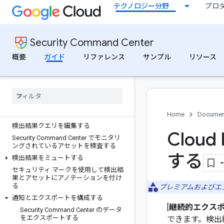
テクノロジー分野
プロ
ョニングする
他のクラウド プロバイダに接続する
Security Command Center のベスト プ
ラクティス
Security Command Center
クリプトマイニング検出のベスト プラ
概要
ガイド
リファレンス
サンプル
リソース
クティス
他のプロダクトと統合する
検出結果とアセットを操作する
コンソールで検出結果を確認して管理
する
Home
Documen
検出結果クエリを編集する
Clou
Security Command Center でモニタリ
ングされているアセットを検査する
する
検出結果をミュートする
セキュリティ マークを使用して検出結
果とアセットにアノテーションを付け
る
プレミアムおよびエ
通知とエクスポートを構成する
[
継続的エクス
Security Command Center のデータ
をエクスポートする
できます。検出結