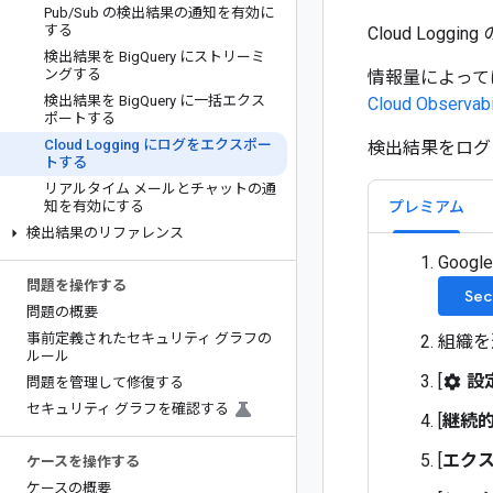
Pub
/
Sub の検出結果の通知を有効に
する
Cloud Log
検出結果を Big
Query にストリーミ
ングする
情報量によっては
検出結果を Big
Query に一括エクス
Cloud Observa
ポートする
Cloud Logging にログをエクスポー
検出結果をログ
トする
リアルタイム メールとチャットの通
プレミアム
知を有効にする
検出結果のリファレンス
Goog
問題を操作する
Sec
問題の概要
事前定義されたセキュリティ グラフの
組織を
ルール
[
設
settings
問題を管理して修復する
セキュリティ グラフを確認する
[
継続
[
エク
ケースを操作する
ケースの概要