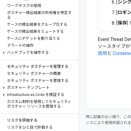
[
シン
ワークデスクの使用
[
ロギン
ポスチャー検出結果の所有権を特定す
る
[
保存
]
ケースの検出結果をグループ化する
ケースの検出結果をミュートする
ケースにチケットを割り当てる
Event Threa
アラートの操作
ソースタイプが
ハンドブックを操作する
使用
と
Contain
セキュリティ ポスチャーを管理する
セキュリティ ポスチャーの概要
セキュリティ ポスチャーを管理する
ポスチャー テンプレート
Infrastructure as Code を検証する
カスタム制約を使用してセキュリティ
ポスチャー リソースを管理する
特に記載のない限り、こ
リスクを評価する
ンス
により使用許諾され
リスクをひと目で評価する