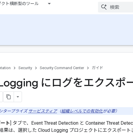
ダクト横断型のツール
tation
Security
Security Command Center
ガイド
d Logging にログをエクスポ
ンタープライズ
サービスティア
（
組織レベルでの有効化
が必要）
ポート
] タブで、Event Threat Detection と Container Th
果は、選択した Cloud Logging プロジェクトにエクスポー