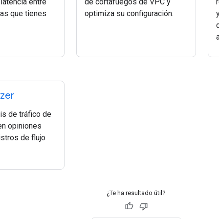
latencia entre
de cortafuegos de VPC y
las que tienes
optimiza su configuración.
yzer
is de tráfico de
en opiniones
stros de flujo
¿Te ha resultado útil?