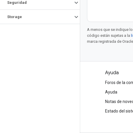
Seguridad
Storage
A menos que se indique lo 
código están sujetas a la
l
marca registrada de Oracle
Productos y precios
Ayuda
Ver todos los productos
Foros de la c
Precios de Google Cloud
Ayuda
Google Cloud Marketplace
Notas de nove
Contactar con Ventas
Estado del sis