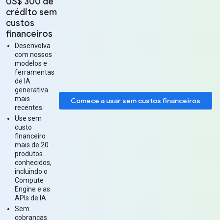
US$ 300 de
crédito sem
custos
financeiros
Desenvolva
com nossos
modelos e
ferramentas
de IA
generativa
mais
Comece a usar sem custos financeiros
recentes.
Use sem
custo
financeiro
mais de 20
produtos
conhecidos,
incluindo o
Compute
Engine e as
APIs de IA.
Sem
cobranças