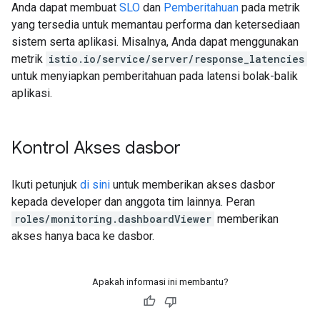
Anda dapat membuat
SLO
dan
Pemberitahuan
pada metrik
yang tersedia untuk memantau performa dan ketersediaan
sistem serta aplikasi. Misalnya, Anda dapat menggunakan
metrik
istio.io/service/server/response_latencies
untuk menyiapkan pemberitahuan pada latensi bolak-balik
aplikasi.
Kontrol Akses dasbor
Ikuti petunjuk
di sini
untuk memberikan akses dasbor
kepada developer dan anggota tim lainnya. Peran
roles/monitoring.dashboardViewer
memberikan
akses hanya baca ke dasbor.
Apakah informasi ini membantu?