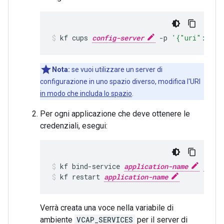
kf
cups
config-server
-p
'{"uri":"htt
Nota:
se vuoi utilizzare un server di
configurazione in uno spazio diverso, modifica l'URI
in modo che includa lo spazio
.
Per ogni applicazione che deve ottenere le
credenziali, esegui:
kf
bind-service
application-name
confi
kf
restart
application-name
Verrà creata una voce nella variabile di
ambiente
VCAP_SERVICES
per il server di