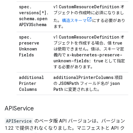
spec
.
Custom
Resource
Definition
v1
オ
versions[*]
.
ブジェクトの作成時に必須になりまし
schema
.
open
た。
構造スキーマ
にする必要があり
APIV3Schema
ます。
spec
.
Custom
Resource
Definition
v1
オ
preserve
true
ブジェクトを作成する場合、値
Unknown
は使用できません。値は、スキーマ定
Fields
x-kubernetes-preserve-
義内で
unknown-fields: true
として指定
する必要があります。
additional
additional
Printer
Columns
項目
Printer
JSONPath
json
の
フィールド名が
Columns
Path
に変更されました。
APIService
APIService
のベータ版 API バージョンは、バージョン
1.22 で提供されなくなりました。マニフェストと API ク