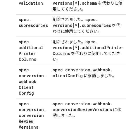
validation
versions[*]
.
schema
を代わりに使
用してください。
spec
.
spec
.
削除されました。
subresources
versions[*]
.
subresources
を代
わりに使用してください。
spec
.
spec
.
削除されました。
additional
versions[*]
.
additional
Printer
Printer
Columns
を代わりに使用してくださ
Columns
い。
spec
.
spec
.
conversion
.
webhook
.
conversion
.
client
Config
に移動しました。
webhook
Client
Config
spec
.
spec
.
conversion
.
webhook
.
conversion
.
conversion
Review
Versions
に移
conversion
動しました。
Review
Versions