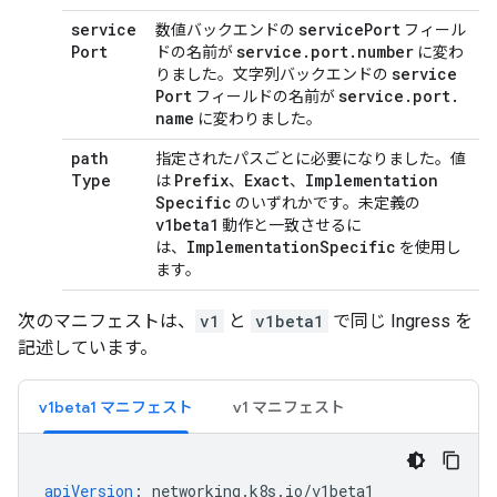
service
service
Port
数値バックエンドの
フィール
Port
service
.
port
.
number
ドの名前が
に変わ
service
りました。文字列バックエンドの
Port
service
.
port
.
フィールドの名前が
name
に変わりました。
path
指定されたパスごとに必要になりました。値
Type
Prefix
Exact
Implementation
は
、
、
Specific
のいずれかです。未定義の
v1beta1
動作と一致させるに
Implementation
Specific
は、
を使用し
ます。
次のマニフェストは、
v1
と
v1beta1
で同じ Ingress を
記述しています。
v1beta1 マニフェスト
v1 マニフェスト
apiVersion
:
networking.k8s.io/v1beta1