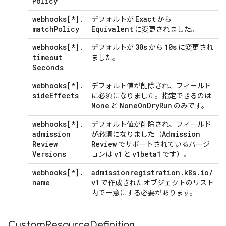
Policy
webhooks[*]
.
Exact
デフォルトが
から
match
Policy
Equivalent
に変更されました。
webhooks[*]
.
30s
10s
デフォルトが
から
に変更され
timeout
ました。
Seconds
webhooks[*]
.
デフォルト値が削除され、フィールド
side
Effects
に必須になりました。指定できるのは
None
None
On
Dry
Run
と
のみです。
webhooks[*]
.
デフォルト値が削除され、フィールド
admission
Admission
が必須になりました（
Review
Review
でサポートされているバージ
Versions
v1
v1beta1
ョンは
と
です）。
webhooks[*]
.
admissionregistration
.
k8s
.
io
/
name
v1
で作成されたオブジェクトのリスト
内で一意にする必要があります。
Custom
Resource
Definition