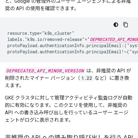
と、Google の管理外のユーザー エージェントによる非推
奨の API の使用を確認できます。
resource.type="k8s_cluster"

labels."k8s.io/removed-release"="
DEPRECATED_API_MINO
protoPayload.authenticationInfo.principalEmail:("sys
DEPRECATED_API_MINOR_VERSION
は、非推奨の API が
削除されたマイナー バージョン（
1.22
など）に置き換
えます。
GKE クラスタに対して管理アクティビティ監査ログが自動
的に有効になります。このクエリを使用して、非推奨の
API への書き込み呼び出しを行っているユーザー エージ
ェントがログに表示されます。
非推奨の API への読み取り呼び出しを行う API