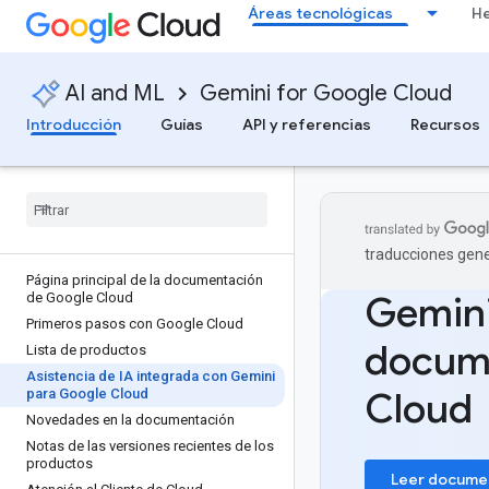
Áreas tecnológicas
He
AI and ML
Gemini for Google Cloud
Introducción
Guías
API y referencias
Recursos
traducciones gene
Página principal de la documentación
Gemini
de Google Cloud
Primeros pasos con Google Cloud
docum
Lista de productos
Asistencia de IA integrada con Gemini
Cloud
para Google Cloud
Novedades en la documentación
Notas de las versiones recientes de los
productos
Leer documen