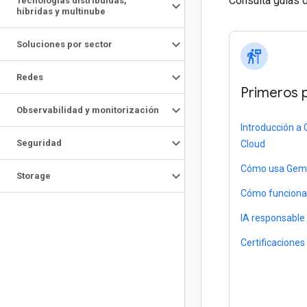
Consulta guías d
Tecnologías distribuidas
,
híbridas y multinube
Soluciones por sector
follow_the_signs
Redes
Primeros 
Observabilidad y monitorización
Introducción a
Seguridad
Cloud
Cómo usa Gemin
Storage
Cómo funciona
IA responsable
Certificaciones