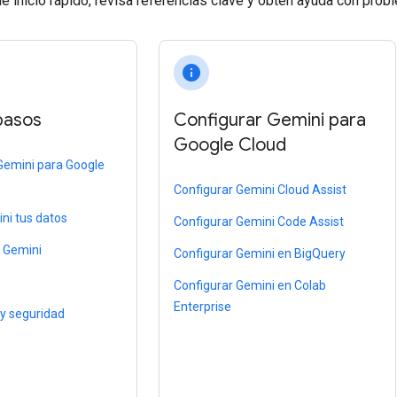
e inicio rápido, revisa referencias clave y obtén ayuda con prob
info
pasos
Configurar Gemini para
Google Cloud
 Gemini para Google
Configurar Gemini Cloud Assist
i tus datos
Configurar Gemini Code Assist
 Gemini
Configurar Gemini en BigQuery
Configurar Gemini en Colab
Enterprise
 y seguridad