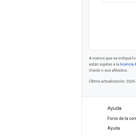
A menos que se indique lo 
están sujetas a la
licencia
Oracle o sus afiliados.
Última actualización: 2026
Productos y precios
Ayuda
Ver todos los productos
Foros de la c
Precios de Google Cloud
Ayuda