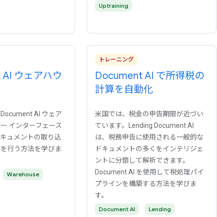
Uptraining
トレーニング
t AI ウェアハウ
Document AI で所得税の
計算を自動化
cument AI ウェア
米国では、税金の申告期限が近づい
ー インターフェース
ています。Lending Document AI
ドキュメントの取り込
は、税務申告に使用される一般的な
索を行う方法を学びま
ドキュメントの多くをインテリジェ
ントに分類して解析できます。
Document AI を使用して税処理パイ
Warehouse
プラインを構築する方法を学びま
す。
Document AI
Lending