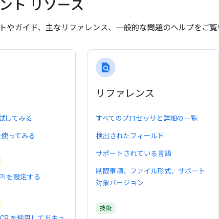
ント リソース
トやガイド、主なリファレンス、一般的な問題のヘルプをご覧
find_in_page
る
リファレンス
 - 試してみる
すべてのプロセッサと詳細の一覧
ud を使ってみる
検出されたフィールド
サポートされている言語
制限事項、ファイル形式、サポート
 API を設定する
対象バージョン
技術
CR を使用してドキュ