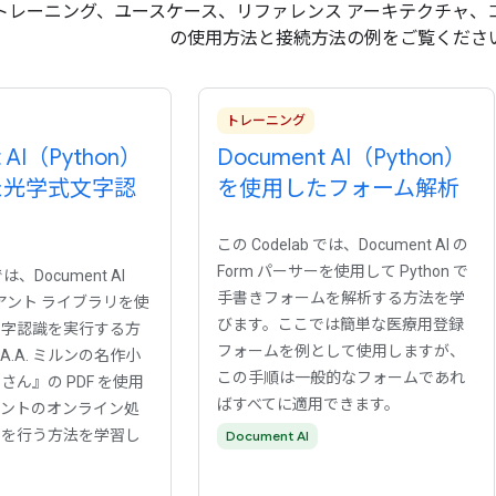
トレーニング、ユースケース、リファレンス アーキテクチャ、コードサ
の使用方法と接続方法の例をご覧くださ
トレーニング
 AI（Python）
Document AI（Python）
た光学式文字認
を使用したフォーム解析
）
この Codelab では、Document AI の
Form パーサーを使用して Python で
では、Document AI
手書きフォームを解析する方法を学
ライアント ライブラリを使
びます。ここでは簡単な医療用登録
文字認識を実行する方
フォームを例として使用しますが、
.A. ミルンの名作小
この手順は一般的なフォームであれ
ん』の PDF を使用
ばすべてに適用できます。
メントのオンライン処
理を行う方法を学習し
Document AI