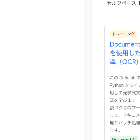
セルフペース 
トレーニング
Document
を使用し
識（OCR
この Codelab 
Python ク
用して光学式
法を学びます。A
説『クマのプーさ
して、ドキュ
理とバッチ処
ます。
Document AI