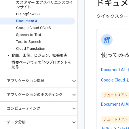
ドキュメ
カスタマー エクスペリエンスのイ
ンサイト
Dialogflow ES
クイックスター
Document AI
Google Cloud CCaa
S
Speech-to-Text
follow_the_signs
Text-to-Speech
Cloud Translation
使ってみ
動画、画像、ビジョン、拡張現実
概要ページでその他のプロダクトを
見る
Document AI
Google Clo
アプリケーション開発
アプリケーションのホスティング
チュートリアル
Document AI
コンピューティング
チュートリアル
データ分析
ドキュメント O