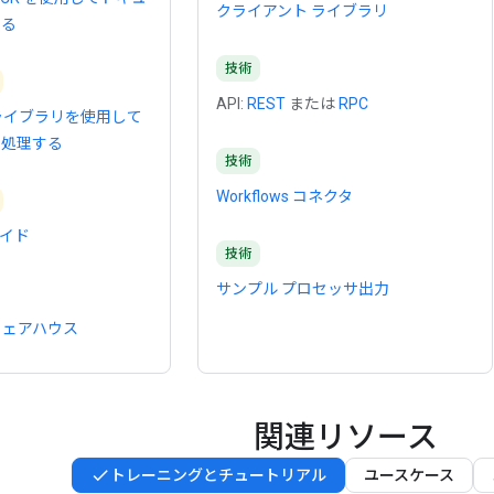
クライアント ライブラリ
する
技術
API:
REST
または
RPC
ライブラリを使用して
を処理する
技術
Workflows コネクタ
イド
技術
サンプル プロセッサ出力
I ウェアハウス
関連リソース
トレーニングとチュートリアル
ユースケース