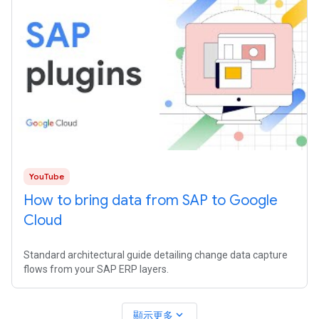
YouTube
How to bring data from SAP to Google
Cloud
Standard architectural guide detailing change data capture
flows from your SAP ERP layers.
expand_more
顯示更多