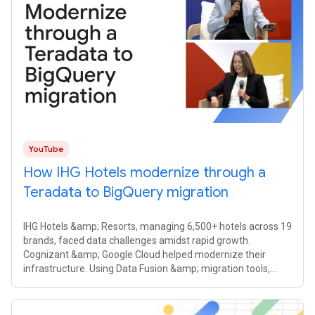
YouTube
How IHG Hotels modernize through a
Teradata to BigQuery migration
IHG Hotels &amp; Resorts, managing 6,500+ hotels across 19
brands, faced data challenges amidst rapid growth.
Cognizant &amp; Google Cloud helped modernize their
infrastructure. Using Data Fusion &amp; migration tools,
320TB of data moved from