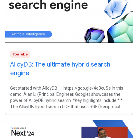
YouTube
AlloyDB: The ultimate hybrid search
engine
Get started with AlloyDB → https://goo.gle/4d3cuSe In this
demo, Alan Li (Principal Engineer, Google) showcases the
power of AlloyDB hybrid search. *Key highlights include:* *
The AlloyDB hybrid search UDF that uses RRF (Reciprocal
Rank Fusion) out