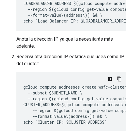
LOADBALANCER_ADDRESS=$(gcloud compute addresse
  --region $(gcloud config get-value compute/r
  --format=value\(address\)) && \

Anota la dirección IP, ya que la necesitarás más
adelante.
Reserva otra dirección IP estática que uses como IP
del clúster:
gcloud compute addresses create wsfc-cluster \
  --subnet $SUBNET_NAME \

  --region $(gcloud config get-value compute/r
CLUSTER_ADDRESS=$(gcloud compute addresses des
    --region $(gcloud config get-value compute
    --format=value\(address\)) && \
