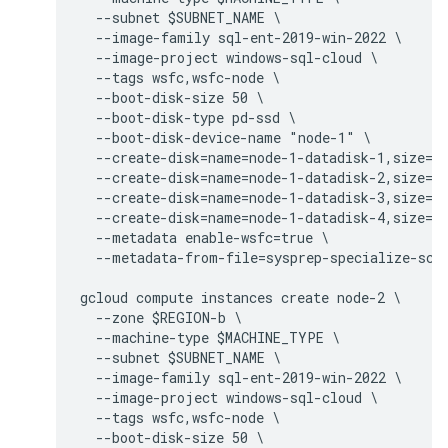
  --subnet $SUBNET_NAME \

  --image-family sql-ent-2019-win-2022 \

  --image-project windows-sql-cloud \

  --tags wsfc,wsfc-node \

  --boot-disk-size 50 \

  --boot-disk-type pd-ssd \

  --boot-disk-device-name "node-1" \

  --create-disk=name=node-1-datadisk-1,size=$P
  --create-disk=name=node-1-datadisk-2,size=$P
  --create-disk=name=node-1-datadisk-3,size=$P
  --create-disk=name=node-1-datadisk-4,size=$P
  --metadata enable-wsfc=true \

  --metadata-from-file=sysprep-specialize-scri
gcloud compute instances create node-2 \

  --zone $REGION-b \

  --machine-type $MACHINE_TYPE \

  --subnet $SUBNET_NAME \

  --image-family sql-ent-2019-win-2022 \

  --image-project windows-sql-cloud \

  --tags wsfc,wsfc-node \

  --boot-disk-size 50 \
