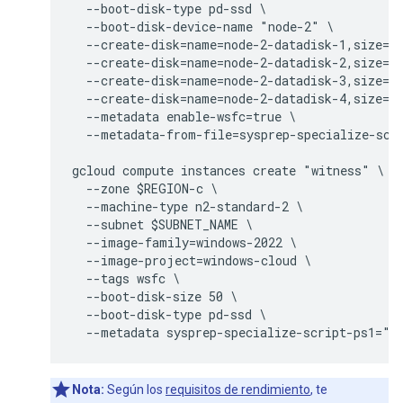
  --boot-disk-type pd-ssd \

  --boot-disk-device-name "node-2" \

  --create-disk=name=node-2-datadisk-1,size=$P
  --create-disk=name=node-2-datadisk-2,size=$P
  --create-disk=name=node-2-datadisk-3,size=$P
  --create-disk=name=node-2-datadisk-4,size=$P
  --metadata enable-wsfc=true \

  --metadata-from-file=sysprep-specialize-scri
gcloud compute instances create "witness" \

  --zone $REGION-c \

  --machine-type n2-standard-2 \

  --subnet $SUBNET_NAME \

  --image-family=windows-2022 \

  --image-project=windows-cloud \

  --tags wsfc \

  --boot-disk-size 50 \

  --boot-disk-type pd-ssd \

Nota:
Según los
requisitos de rendimiento
, te