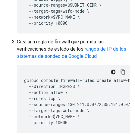
  --source-ranges=$SUBNET_CIDR \

  --target-tags=wsfc-node \

  --network=$VPC_NAME \

Crea una regla de firewall que permita las
verificaciones de estado de los
rangos de IP de los
sistemas de sondeo de Google Cloud
:
gcloud compute firewall-rules create allow-hea
  --direction=INGRESS \

  --action=allow \

  --rules=tcp \

  --source-ranges=130.211.0.0/22,35.191.0.0/16
  --target-tags=wsfc-node \

  --network=$VPC_NAME \
