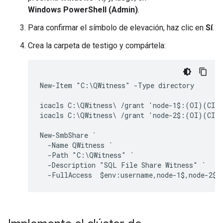
Windows PowerShell (Admin)
.
Para confirmar el símbolo de elevación, haz clic en
Sí
.
Crea la carpeta de testigo y compártela:
New-Item "C:\QWitness" -Type directory

icacls C:\QWitness\ /grant 'node-1$:(OI)(CI)(
icacls C:\QWitness\ /grant 'node-2$:(OI)(CI)(
New-SmbShare `

  -Name QWitness `

  -Path "C:\QWitness" `

  -Description "SQL File Share Witness" `
