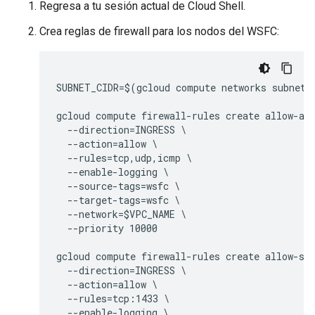
Regresa a tu sesión actual de Cloud Shell.
Crea reglas de firewall para los nodos del WSFC:
SUBNET_CIDR=$(gcloud compute networks subnets
gcloud compute firewall-rules create allow-all
  --direction=INGRESS \

  --action=allow \

  --rules=tcp,udp,icmp \

  --enable-logging \

  --source-tags=wsfc \

  --target-tags=wsfc \

  --network=$VPC_NAME \

  --priority 10000

gcloud compute firewall-rules create allow-sql
  --direction=INGRESS \

  --action=allow \

  --rules=tcp:1433 \

  --enable-logging \
