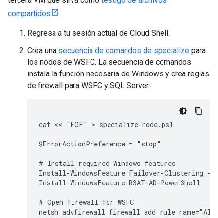
tercera VM que sirva como
testigo de archivos
compartidos
.
Regresa a tu sesión actual de Cloud Shell.
Crea una
secuencia de comandos de specialize
para
los nodos de WSFC. La secuencia de comandos
instala la función necesaria de Windows y crea reglas
de firewall para WSFC y SQL Server:
cat << "EOF" > specialize-node.ps1

$ErrorActionPreference = "stop"

# Install required Windows features

Install-WindowsFeature Failover-Clustering -In
Install-WindowsFeature RSAT-AD-PowerShell

# Open firewall for WSFC

netsh advfirewall firewall add rule name="Allo