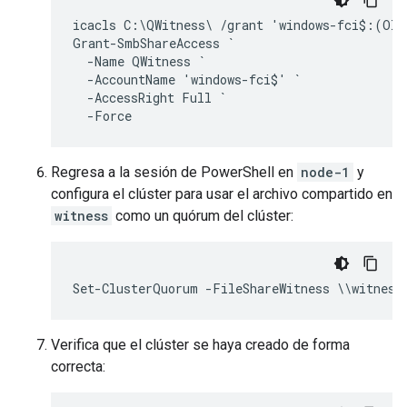
icacls C:\QWitness\ /grant 'windows-fci$:(OI)
Grant-SmbShareAccess `

  -Name QWitness `

  -AccountName 'windows-fci$' `

  -AccessRight Full `

Regresa a la sesión de PowerShell en
node-1
y
configura el clúster para usar el archivo compartido en
witness
como un quórum del clúster:
Verifica que el clúster se haya creado de forma
correcta: