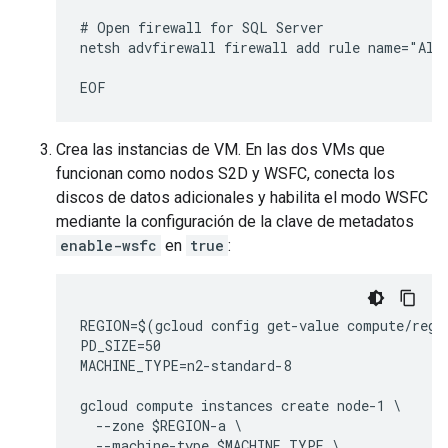
# Open firewall for SQL Server

netsh advfirewall firewall add rule name="Allo
Crea las instancias de VM. En las dos VMs que
funcionan como nodos S2D y WSFC, conecta los
discos de datos adicionales y habilita el modo WSFC
mediante la configuración de la clave de metadatos
enable-wsfc
en
true
:
REGION=$(gcloud config get-value compute/regio
PD_SIZE=50

MACHINE_TYPE=n2-standard-8

gcloud compute instances create node-1 \

  --zone $REGION-a \

  --machine-type $MACHINE_TYPE \
