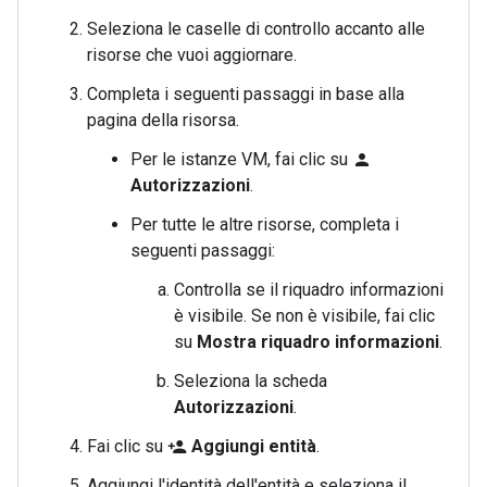
Seleziona le caselle di controllo accanto alle
risorse che vuoi aggiornare.
Completa i seguenti passaggi in base alla
pagina della risorsa.
Per le istanze VM, fai clic su
person
Autorizzazioni
.
Per tutte le altre risorse, completa i
seguenti passaggi:
Controlla se il riquadro informazioni
è visibile. Se non è visibile, fai clic
su
Mostra riquadro informazioni
.
Seleziona la scheda
Autorizzazioni
.
Fai clic su
Aggiungi entità
.
person_add
Aggiungi l'identità dell'entità e seleziona il