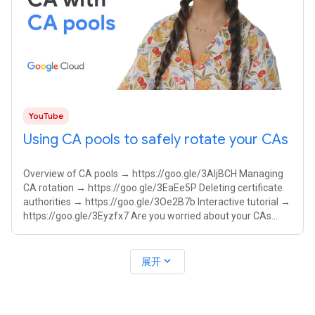
YouTube
Using CA pools to safely rotate your CAs
Overview of CA pools → https://goo.gle/3AljBCH Managing
CA rotation → https://goo.gle/3EaEe5P Deleting certificate
authorities → https://goo.gle/3Oe2B7b Interactive tutorial →
https://goo.gle/3Eyzfx7 Are you worried about your CAs
being compromised
expand_more
展开