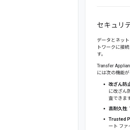
セキュリ
データとネットワ
トワークに接続
す。
Transfer A
には次の機能が
改ざん防
に改ざん防
査できま
高耐久性
Trusted
ート フ