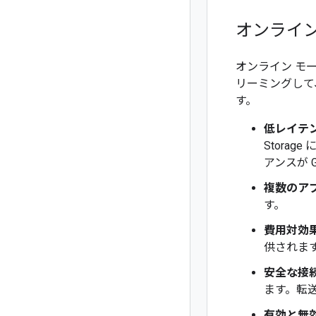
オンライ
オンライン モー
リーミングして
す。
低レイテン
Stora
アンスが 
複数のア
す。
費用対効
供されま
安全な接
ます。転
有効と無