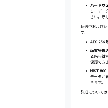
ハードウ
し、データ
さい。新しい
転送中および転送
す。
AES 256
顧客管理
る暗号鍵を
保護でき
NIST 8
データが
きます。
詳細については