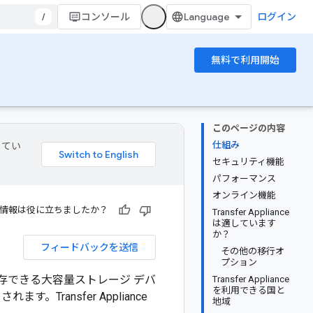
/
コンソール
ログイン
無料で利用開始
このページの内容
仕組み
してい
セキュリティ機能
パフォーマンス
オンライン機能
情報は役に立ちましたか？
Transfer Appliance
は適しています
か？
フィードバックを送信
その他の移行オ
プション
ータを保存できる大容量ストレージ デバ
Transfer Appliance
を利用できる国と
す。Transfer Appliance
地域