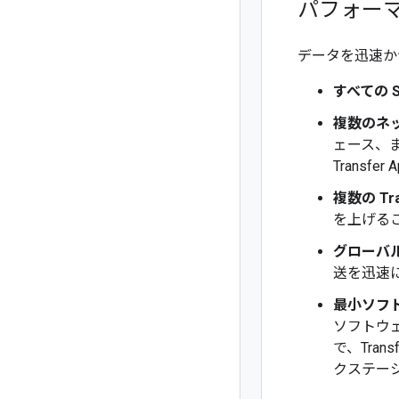
パフォー
データを迅速かつ
すべての 
複数のネ
ェース、ま
Transf
複数の Tr
を上げる
グローバ
送を迅速
最小ソフ
ソフトウ
で、Tran
クステーショ