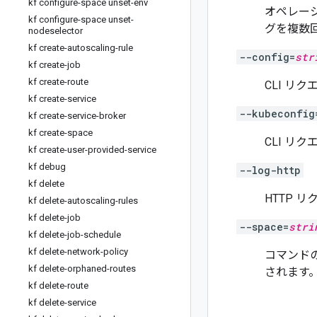
kf configure-space unset-env
オペレー
kf configure-space unset-
グを複数
nodeselector
kf create-autoscaling-rule
--config=
str
kf create-job
kf create-route
CLI リ
kf create-service
--kubeconfig
kf create-service-broker
kf create-space
CLI リク
kf create-user-provided-service
kf debug
--log-http
kf delete
HTTP 
kf delete-autoscaling-rules
kf delete-job
--space=
stri
kf delete-job-schedule
kf delete-network-policy
コマンド
kf delete-orphaned-routes
されます
kf delete-route
kf delete-service