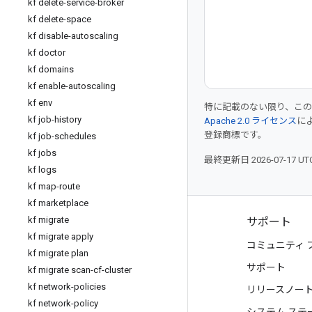
kf delete-service-broker
kf delete-space
kf disable-autoscaling
kf doctor
kf domains
kf enable-autoscaling
kf env
特に記載のない限り、こ
kf job-history
Apache 2.0 ライセンス
に
登録商標です。
kf job-schedules
kf jobs
最終更新日 2026-07-17 U
kf logs
kf map-route
kf marketplace
kf migrate
プロダクトと料金
サポート
kf migrate apply
すべてのプロダクトを見る
コミュニティ 
kf migrate plan
Google Cloud の料金
サポート
kf migrate scan-cf-cluster
kf network-policies
Google Cloud Marketplace
リリースノー
kf network-policy