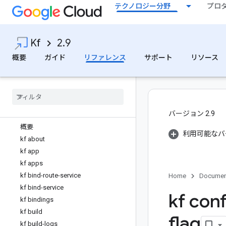
テクノロジー分野
プロ
Kf
2.9
概要
ガイド
リファレンス
サポート
リソース
Kf 2.9
すべての API とリファレンス
アプリ マニフェストのファイル形式
クラスタ構成
バージョン 2.9
kf コマンド リファレンス
概要
利用可能なバ
kf about
kf app
kf apps
kf bind-route-service
Home
Documen
kf bind-service
kf con
kf bindings
kf build
flag
kf build-logs