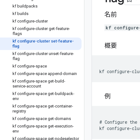
kf buildpacks
名前
kf builds
kf configure-cluster
kf configure
kf configure-cluster get-feature-
flags
kf configure-cluster set-feature-
概要
flag
kf configure-cluster unset-feature-
flag
kf configure-space
kf configure-clu
kf configure-space append-domain
kf configure-space get-build-
service-account
kf configure-space get-buildpack-
例
env
kf configure-space get-container-
registry
kf configure-space get-domains
# Configure the 
kf configure-space get-execution-
env
kf configure-space get-nodeselector