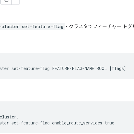
-cluster set-feature-flag
- クラスタでフィーチャー ト
ster set-feature-flag FEATURE-FLAG-NAME BOOL [flags]
cluster.
