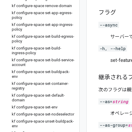
kf configure-space remove-domain
フラグ
kf configure-space set-app-egress-
policy
--async
kf configure-space set-app-ingress-
policy
サーバー
kf configure-space set-build-egress-
policy
-h, --help
kf configure-space set-build-
ingress-policy
set-feat
kf configure-space set-build-service-
account
kf configure-space set-buildpack-
継承される
env
kf configure-space set-container-
registry
次のフラグは親
kf configure-space set-default-
domain
--as=
string
kf configure-space set-env
オペレー
kf configure-space set-nodeselector
kf configure-space unset-buildpack-
--as-group=
s
env