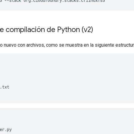
3
--stack
org.cloudfoundry.stacks.cflinuxfs3
e compilación de Python (v2)
io nuevo con archivos, como se muestra en la siguiente estructur
.txt

er.py