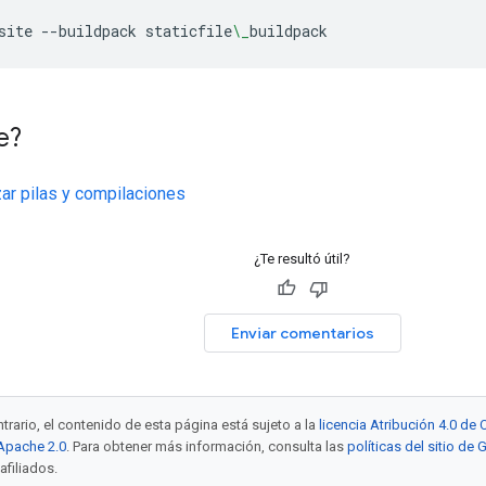
site
--buildpack
staticfile
\_
buildpack
e?
ar pilas y compilaciones
¿Te resultó útil?
Enviar comentarios
trario, el contenido de esta página está sujeto a la
licencia Atribución 4.0 d
 Apache 2.0
. Para obtener más información, consulta las
políticas del sitio de
afiliados.