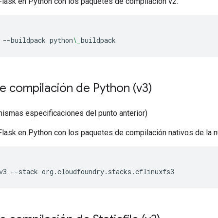
 Flask en Python con los paquetes de compilación v2.
--buildpack
python
\_
buildpack
e compilación de Python (v3)
mismas especificaciones del punto anterior)
Flask en Python con los paquetes de compilación nativos de la n
v3
--stack
org.cloudfoundry.stacks.cflinuxfs3