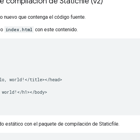
 compilación de Staticfile (v2)
io nuevo que contenga el código fuente.
vo
index.html
con este contenido.


lo, world!</title></head>

 world!</h1></body>

do estático con el paquete de compilación de Staticfile.