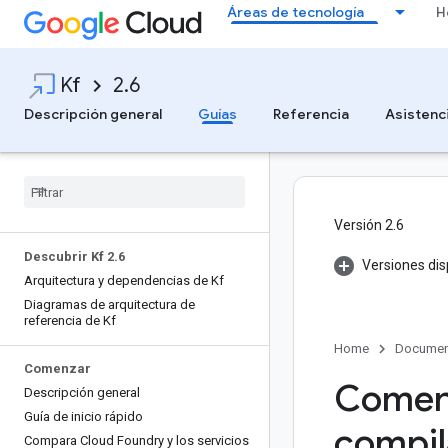
Áreas de tecnología
H
Kf
2.6
Descripción general
Guías
Referencia
Asistenc
Versión 2.6
Descubrir Kf 2
.
6
Versiones dis
Arquitectura y dependencias de Kf
Diagramas de arquitectura de
referencia de Kf
Home
Documen
Comenzar
Comenz
Descripción general
Guía de inicio rápido
compil
Compara Cloud Foundry y los servicios