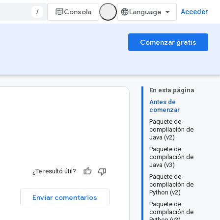
/
Consola
Acceder
Comenzar gratis
En esta página
Antes de
comenzar
Paquete de
compilación de
Java (v2)
Paquete de
compilación de
Java (v3)
¿Te resultó útil?
Paquete de
compilación de
Python (v2)
Enviar comentarios
Paquete de
compilación de
Python (v3)