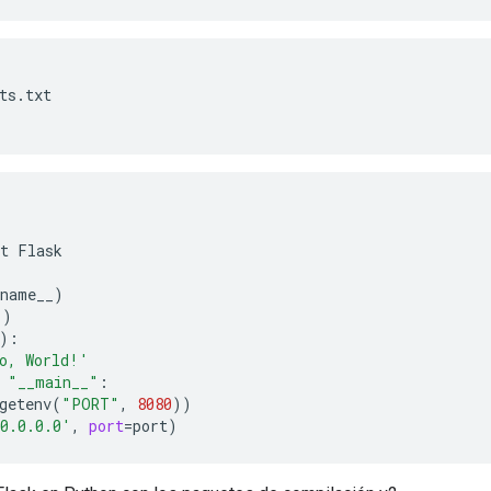
ts.txt

t
Flask

_name__
)
'
)
)
o, World!'
"__main__"
getenv
(
"PORT"
,
8080
))
0.0.0.0'
,
port
=
port
)