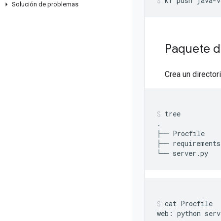
kf
push
java-v
Solución de problemas
Paquete d
Crea un director
tree

.

├──
Procfile

├──
requirements
└──
server.py
cat
Procfile

web:
python
serv