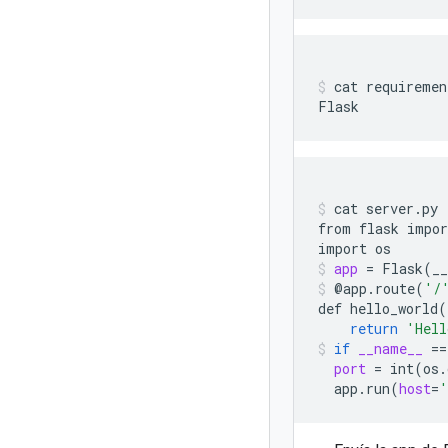
cat
requiremen
Flask
cat
server.py

from
flask
impor
import
os
app
=
Flask
(
_
@app.route
(
'/
def
hello_world
(
return
'Hell
if
__name__
==
port
=
int
(
os.
app.run
(
host
=
'