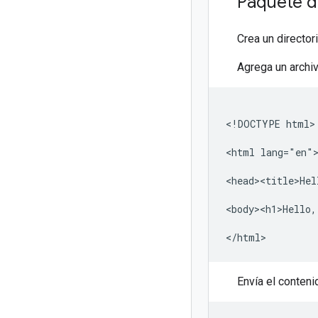
Paquete de
Crea un director
Agrega un archi
<!DOCTYPE html>

<html lang="en">
<head><title>Hel
<body><h1>Hello,
Envía el conteni