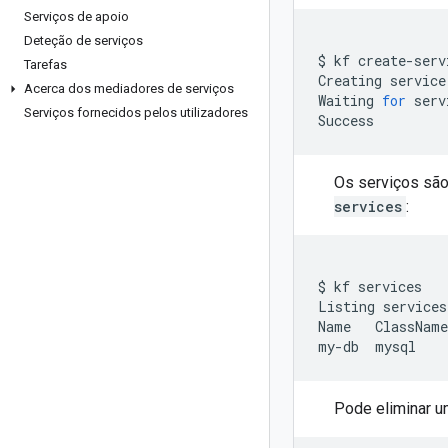
Serviços de apoio
Deteção de serviços
$
kf
create-serv
Tarefas
Creating
service
Acerca dos mediadores de serviços
Waiting
for
serv
Serviços fornecidos pelos utilizadores
Os serviços são
services
:
$
kf
services

Listing
services
Name
ClassName
my-db
mysql
Pode eliminar u