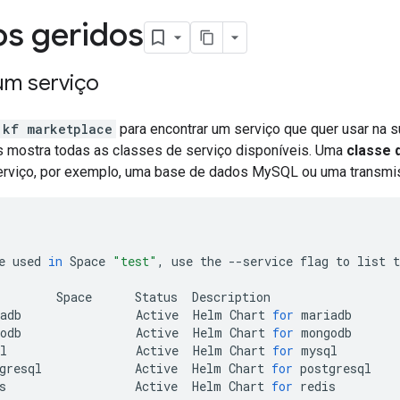
os geridos
um serviço
kf marketplace
para encontrar um serviço que quer usar na
 mostra todas as classes de serviço disponíveis. Uma
classe 
erviço, por exemplo, uma base de dados MySQL ou uma transmi
e
used
in
Space
"test"
,
use
the
--service
flag
to
list
t
Space
Status
Description

adb
Active
Helm
Chart
for
mariadb

odb
Active
Helm
Chart
for
mongodb

l
Active
Helm
Chart
for
mysql

gresql
Active
Helm
Chart
for
postgresql

s
Active
Helm
Chart
for