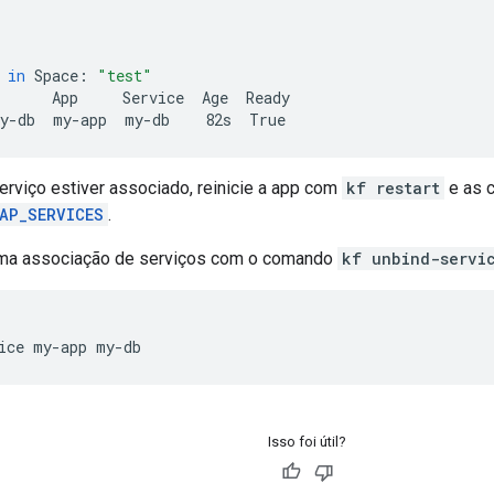
in
Space:
"test"
App
Service
Age
Ready

y-db
my-app
my-db
82s
rviço estiver associado, reinicie a app com
kf restart
e as c
AP_SERVICES
.
uma associação de serviços com o comando
kf unbind-servi
ice
my-app
Isso foi útil?