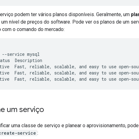
erviço podem ter vários planos disponíveis. Geralmente, um
pla
 um nível de preços do software. Pode ver os planos de um ser
o com o comando do mercado:
--service
mysql

atus
tive
Fast,
reliable,
scalable,
and
easy
to
use
open-sou
tive
Fast,
reliable,
scalable,
and
easy
to
use
open-sou
tive
Fast,
reliable,
scalable,
and
easy
to
use
open-sou
ne um serviço
ficar uma classe de serviço e planear o aprovisionamento, pode 
create-service
: