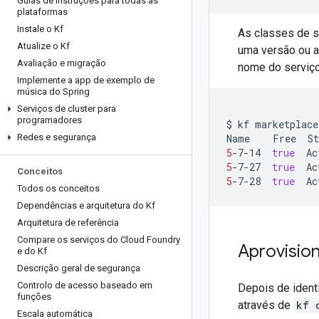
Guias de instruções para todas as
plataformas
Instale o Kf
As classes de s
Atualize o Kf
uma versão ou a
Avaliação e migração
nome do serviç
Implemente a app de exemplo de
música do Spring
Serviços de cluster para
programadores
$
kf
marketplace
Redes e segurança
Name
Free
St
5
-7-14
true
Ac
5
-7-27
true
Ac
Conceitos
5
-7-28
true
Ac
Todos os conceitos
Dependências e arquitetura do Kf
Arquitetura de referência
Compare os serviços do Cloud Foundry
Aprovisio
e do Kf
Descrição geral de segurança
Controlo de acesso baseado em
Depois de identi
funções
através de
kf 
Escala automática