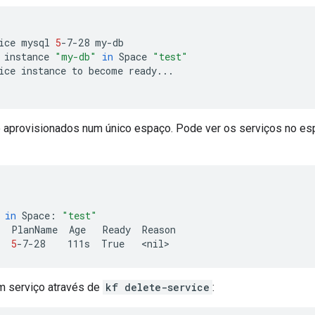
ice
mysql
5
-7-28
my-db

instance
"my-db"
in
Space
"test"
ice
instance
to
become
ready...

 aprovisionados num único espaço. Pode ver os serviços no es
in
Space:
"test"
PlanName
Age
Ready
Reason

5
-7-28
111s
True
m serviço através de
kf delete-service
: