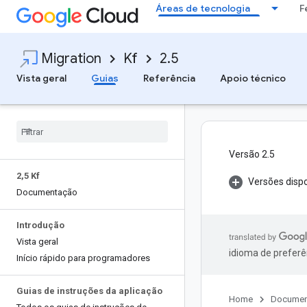
Áreas de tecnologia
F
Migration
Kf
2.5
Vista geral
Guias
Referência
Apoio técnico
Versão 2.5
2
,
5 Kf
Versões dispo
Documentação
Introdução
Vista geral
idioma de preferê
Início rápido para programadores
Guias de instruções da aplicação
Home
Documen