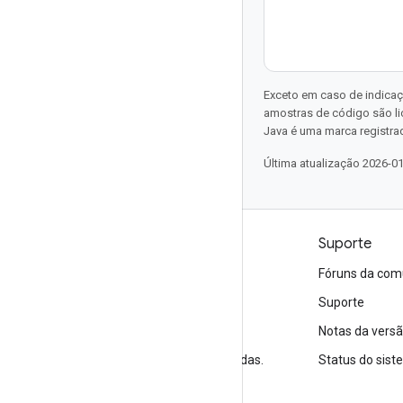
Exceto em caso de indicaç
amostras de código são l
Java é uma marca registrad
Última atualização 2026-0
Produtos e preços
Suporte
Veja todos os produtos
Fóruns da com
Preços do Google Cloud
Suporte
Google Cloud Marketplace
Notas da vers
Entre em contato com a equipe de vendas.
Status do sis