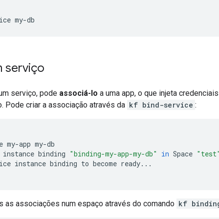
ice
 serviço
 um serviço, pode
associá-lo
a uma app, o que injeta credenciais
. Pode criar a associação através da
kf bind-service
:
e
my-app
my-db

instance
binding
"binding-my-app-my-db"
in
Space
"test
ice
instance
binding
to
become
ready...

das as associações num espaço através do comando
kf bindin