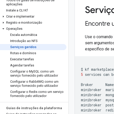
Todos os guias de instruções de
aplicações
Serviç
Instale a CLI Kf
Criar e implementar
Encontre 
Registo e monitorização
Operações
Escala automática
Use o comando
Introdução ao NFS
sem argumentos
Serviços geridos
específico de s
Rotas e domínios
Executar tarefas
Agendar tarefas
$
kf
Configurar o My
SQL como um
5
services
can
b
serviço fornecido pelo utilizador
Configurar o Rabbit
MQ como um
Broker
Name
serviço fornecido pelo utilizador
minibroker
mari
Configurar o Redis como um serviço
minibroker
mong
fornecido pelo utilizador
minibroker
mysq
minibroker
post
Guias de instruções da plataforma
minibroker
redi