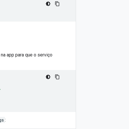
 na app para que o serviço
"
gs
: