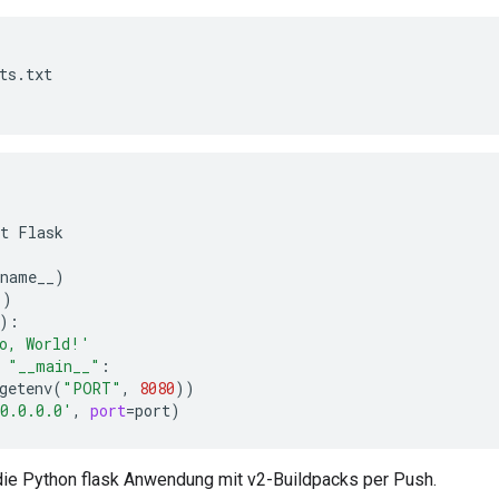
ts.txt

t
Flask

_name__
)
'
)
)
o, World!'
"__main__"
getenv
(
"PORT"
,
8080
))
0.0.0.0'
,
port
=
port
)
die Python flask Anwendung mit v2-Buildpacks per Push.