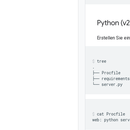
Python (v2
Erstellen Sie ei
tree

.

├──
Procfile

├──
requirements
└──
server.py
cat
Procfile

web:
python
serv