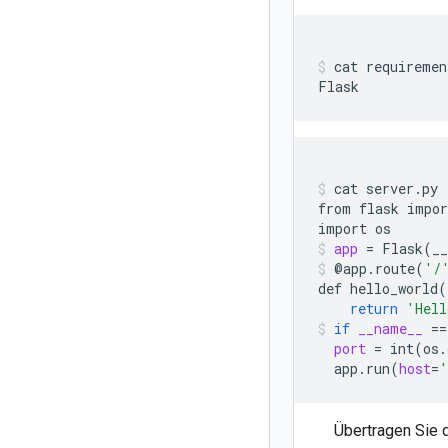
cat
requiremen
Flask
cat
server.py

from
flask
impor
import
os
app
=
Flask
(
_
@app.route
(
'/
def
hello_world
(
return
'Hell
if
__name__
==
port
=
int
(
os.
app.run
(
host
=
'
Übertragen Sie 