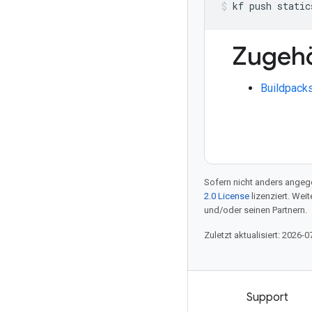
kf
push
static
Zugeh
Buildpack
Sofern nicht anders angege
2.0 License
lizenziert. Wei
und/oder seinen Partnern.
Zuletzt aktualisiert: 2026-0
Produkte und Preise
Support